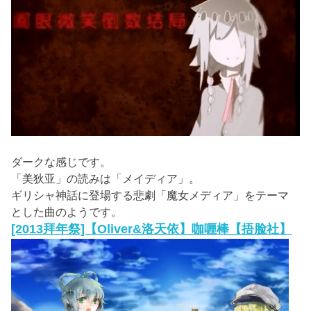
ダークな感じです。
「美狄亚」の読みは「メイディア」。
ギリシャ神話に登場する悲劇「魔女メディア」をテーマ
とした曲のようです。
[2013拜年祭]【Oliver&洛天依】咖喱棒【捂脸社】