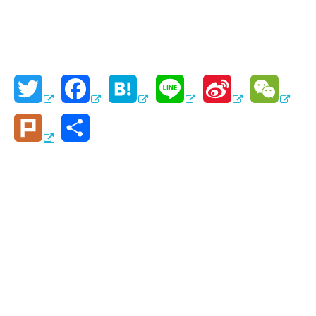
T
F
H
L
S
W
w
a
a
i
i
e
P
共
i
c
t
n
n
C
l
有
t
e
e
e
a
h
u
t
b
n
W
a
r
e
o
a
e
t
k
r
o
i
k
b
o