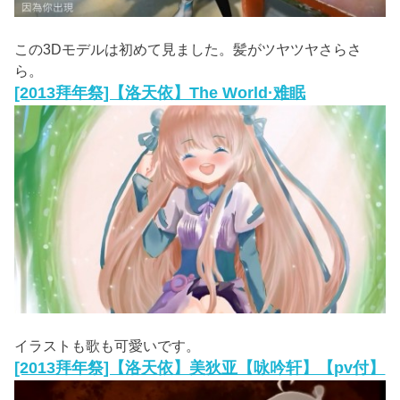
この3Dモデルは初めて見ました。髪がツヤツヤさらさ
ら。
[2013拜年祭]【洛天依】The World·难眠
イラストも歌も可愛いです。
[2013拜年祭]【洛天依】美狄亚【咏吟轩】【pv付】