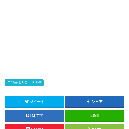
中華ボカロ 洛天依
ツイート
シェア
はてブ
LINE