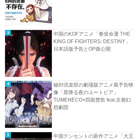
中国のKOFアニメ「拳皇命運 THE
KING OF FIGHTERS: DESTINY」
日本語版予告とOP曲公開
秘封倶楽部の劇場版アニメ風予告映
像「星降る夜のユートピア」
TUMENECO×四面楚歌 feat.京都幻
想劇団
中国テンセントの新作アニメ「大王