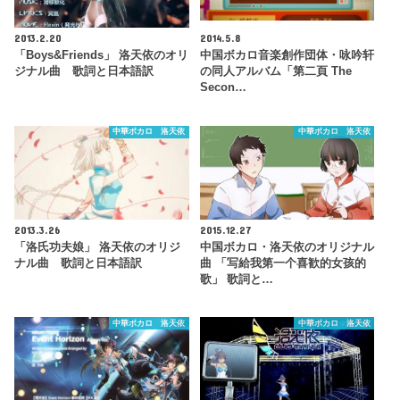
2013.2.20
2014.5.8
「Boys&Friends」 洛天依のオリ
中国ボカロ音楽創作団体・咏吟轩
ジナル曲 歌詞と日本語訳
の同人アルバム「第二頁 The
Secon…
中華ボカロ 洛天依
中華ボカロ 洛天依
2013.3.26
2015.12.27
「洛氏功夫娘」 洛天依のオリジ
中国ボカロ・洛天依のオリジナル
ナル曲 歌詞と日本語訳
曲 「写給我第一个喜歓的女孩的
歌」 歌詞と…
中華ボカロ 洛天依
中華ボカロ 洛天依