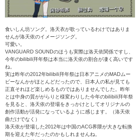
食いしん坊ソング。洛天衣が歌っているわけではありま
せんが洛天依のイメージソング。
可愛い。
VANGUARD SOUNDのほうも実際は洛天依関係ですし、
今年のbilibili拜年祭は本当に洛天依の割合が凄く高いです
ね。
実は昨年の2012年bilibili拜年祭は日本アニメのMADムー
ビーなんかがほとんどだったので、日本人の私が見ても
正直それほど楽しめるものではありませんでした。昨年
とは中身の質ががらりと様変わりした今年のbilibili拜年祭
を見ると、洛天依の登場をきっかけとしてオリジナルの
創作活動が活発になっているように感じます。（洛天依
曲だけでなく）
洛天依が登場した2012年は中国のACG界隈が大きな転換
期を迎えた年だったのかもしれませんね。