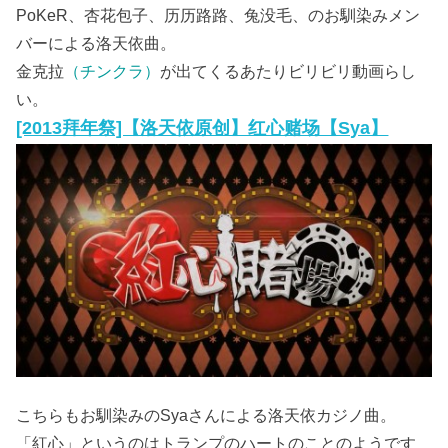
PoKeR、杏花包子、历历路路、兔没毛、のお馴染みメン
バーによる洛天依曲。
金克拉
（チンクラ）
が出てくるあたりビリビリ動画らし
い。
[2013拜年祭]【洛天依原创】红心赌场【Sya】
こちらもお馴染みのSyaさんによる洛天依カジノ曲。
「紅心」というのはトランプのハートのことのようです