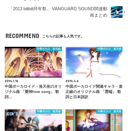
「2013 bilibili拜年祭」 VANGUARD SOUND関連動
画まとめ
RECOMMEND
こちらの記事も人気です。
中華ボカロ 洛天依
中華ボカロ 洛天依
2014.1.16
2014.4.6
中国ボーカロイド・洛天依のオリ
中国ボーカロイド関連キャラ・楽
ジナル曲 「愛神love song」 歌
正綾のオリジナル曲 「雲端」 歌
詞…
詞と日本語訳
中華ボカロ 洛天依
中華ボカロ 洛天依