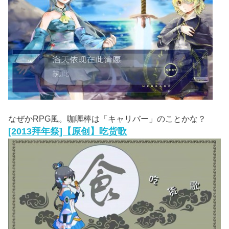
なぜかRPG風。咖喱棒は「キャリバー」のことかな？
[2013拜年祭]【原创】吃货歌