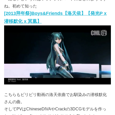
ね。初めて知った
[2013拜年祭]Boys&Friends【洛天依】【発光P x
潜移默化 x 冥凰】
こちらもビリビリ動画の洛天依曲でお馴染みの潜移默化
さんの曲。
そしてPVはChineseDIVAやCrackの3DCGモデルを作っ