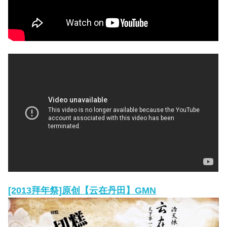
[2013拜年祭]原创【云在丹田】GMN