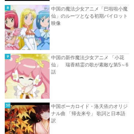
中国の魔法少女アニメ「巴啦啦小魔
仙」のルーツとなる初期パイロット
映像
中国の新作魔法少女アニメ 「小花
仙」 瑞香精霊の歌が素敵な第5～6
話
中国ボーカロイド・洛天依のオリジ
ナル曲 「帰去来兮」 歌詞と日本語
訳