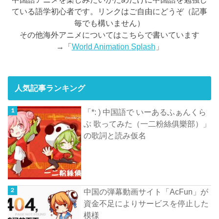
ている語学初心者です。リンクはご自由にどうぞ（記事
毎でも構いません）
その他海外アニメについてはこちらで書いています
→「
World Animation Splash
」
人気記事ランキング
「*: ) 中国語で いーあるふぁんくら
ぶ 歌ってみた（一二粉絲俱樂部）」
の歌詞と読み仮名
中国の弾幕動画サイト「AcFun」が
資金不足によりサービスを停止した
模様