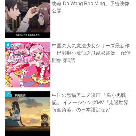
饶命 Da Wang Rao Ming」予告映像
公開
中国の人気魔法少女シリーズ最新作
「巴啦啦小魔仙之飛越彩霊堡」 配信
開始 第1話
中国の黒猫アニメ映画 「羅小黒戦
記」 イメージソングMV『走過世界
每個角落』の日本語訳など