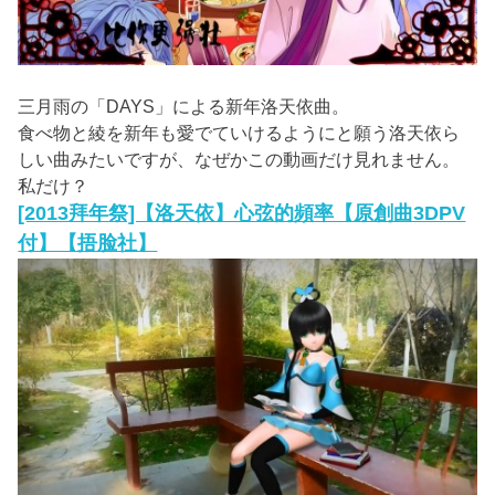
三月雨の「DAYS」による新年洛天依曲。
食べ物と綾を新年も愛でていけるようにと願う洛天依ら
しい曲みたいですが、なぜかこの動画だけ見れません。
私だけ？
[2013拜年祭]【洛天依】心弦的頻率【原創曲3DPV
付】【捂脸社】