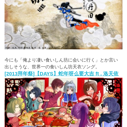
今にも「俺より凄い食いしん坊に会いに行く」とか言い
出しそうな、世界一の食いしん坊天衣ソング。
[2013拜年祭]【DAYS】蛇年呀么要大吉 ft . 洛天依