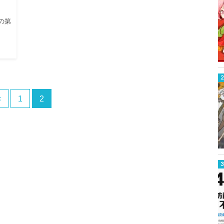
」の第
<
1
2