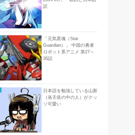
訳
「元気星魂（Star
Guardian）」 中国の勇者
ロボット系アニメ 第27～
35話
日本語を勉強している山新
（洛天依の中の人）がクッ
ソ可愛い