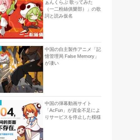
ぁんくらぶ 歌ってみた
（一二粉絲俱樂部）」の歌
詞と読み仮名
中国の自主製作アニメ「記
憶管理局 False Memory」
が凄い
中国の弾幕動画サイト
「AcFun」が資金不足によ
りサービスを停止した模様