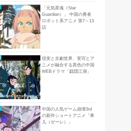
「元気星魂（Star
Guardian）」 中国の勇者
ロボット系アニメ 第7～13
話
現実と京劇世界、実写とア
ニメが融合する異色の中国
WEBドラマ「戯隠江湖」
中国の人気ゲーム崩壊3rd
の新作ショートアニメ「希
儿（ゼーレ）」