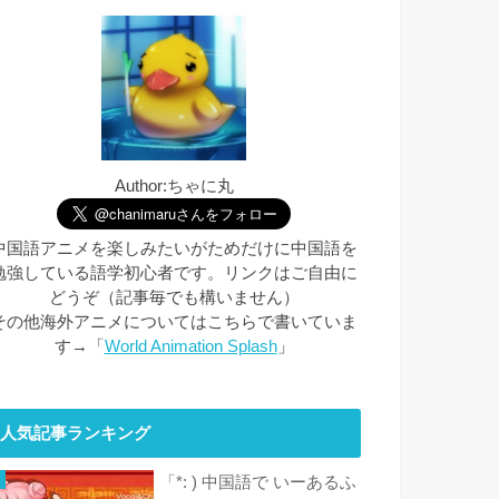
Author:ちゃに丸
中国語アニメを楽しみたいがためだけに中国語を
勉強している語学初心者です。リンクはご自由に
どうぞ（記事毎でも構いません）
その他海外アニメについてはこちらで書いていま
す→「
World Animation Splash
」
人気記事ランキング
「*: ) 中国語で いーあるふ