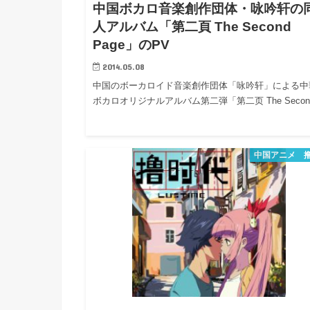
h
中国ボカロ音楽創作団体・咏吟轩の
u
有
e
a
人アルバム「第二頁 The Second
r
i
Page」のPV
t
k
b
2014.05.08
o
中国のボーカロイド音楽創作団体「咏吟轩」による中
ボカロオリジナルアルバム第二弾「第二页 The Secon
中国アニメ 