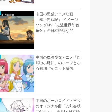
中国の黒猫アニメ映画
「羅小黒戦記」 イメージ
ソングMV『走過世界每個
角落』の日本語訳など
中国の魔法少女アニメ「巴
啦啦小魔仙」のルーツとな
る初期パイロット映像
中国のボーカロイド・言和
のオリジナル曲「刀剣春秋
2014 ver」 歌詞と日本語