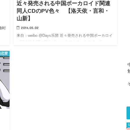
近々発売される中国ボーカロイド関連
同人CDのPV色々 【洛天依・言和・
山新】
2014.05.02
撸时
来自：weibo @Days乐团 近々発売される中国ボーカロイ
ド関連同人CDのPVが色々と出てきているので、忘…
能恋愛