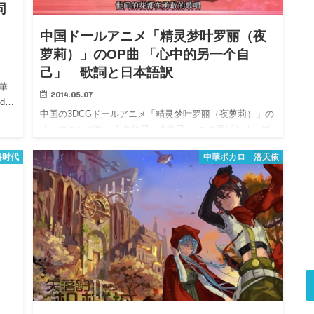
同
中国ドールアニメ「精灵梦叶罗丽（夜
萝莉）」のOP曲 「心中的另一个自
己」 歌詞と日本語訳
華
2014.05.07
d…
中国の3DCGドールアニメ「精灵梦叶罗丽（夜萝莉）」の
オープニング曲「心中的另一个自己」 この儚げなオープ
ニン…
撸时代
中華ボカロ 洛天依