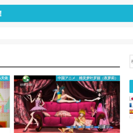
！
洛天依
中国アニメ 精灵梦叶罗丽（夜萝莉）