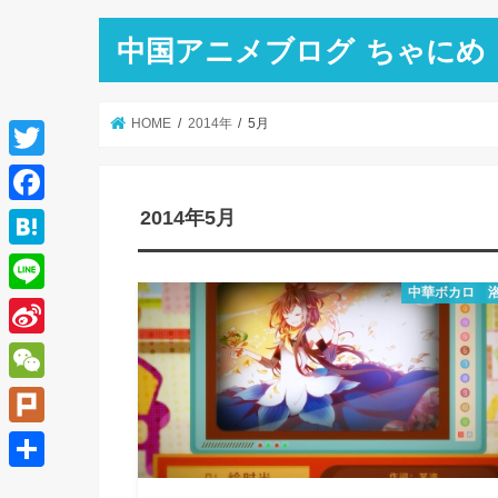
中国アニメブログ ちゃにめ
HOME
2014年
5月
T
w
2014年5月
F
i
a
H
t
c
中華ボカロ 
a
L
t
e
t
i
e
S
b
e
n
r
i
o
W
n
e
n
o
e
a
P
a
k
C
l
共
W