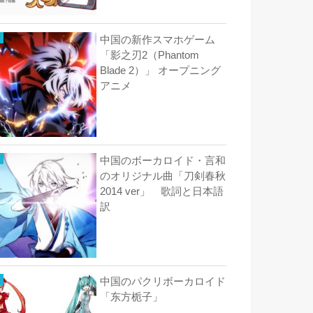
中国の新作スマホゲーム
「影之刃2（Phantom
Blade 2）」 オープニング
アニメ
中国のボーカロイド・言和
のオリジナル曲「刀剣春秋
2014 ver」 歌詞と日本語
訳
中国のパクリボーカロイド
「东方栀子」