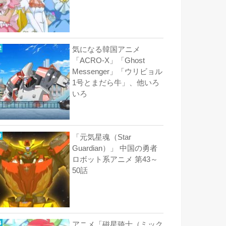
気になる韓国アニメ
「ACRO-X」「Ghost
Messenger」「ウリビョル
1号とまだら牛」、他いろ
いろ
「元気星魂（Star
Guardian）」 中国の勇者
ロボット系アニメ 第43～
50話
アニメ「磁星骑士（ミック