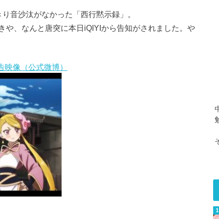
きり音沙汰がなかった「西行黙示録」。
や、なんと唐突に本日iQIYIから告知がされました。や
告映像（公式微博）