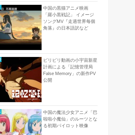
中国の黒猫アニメ映画
「羅小黒戦記」 イメージ
ソングMV『走過世界每個
角落』の日本語訳など
ビリビリ動画の小宇宙新星
計画による「記憶管理局
False Memory」の新作PV
公開
中国の魔法少女アニメ「巴
啦啦小魔仙」のルーツとな
る初期パイロット映像