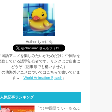
Author:ちゃに丸
中国語アニメを楽しみたいがためだけに中国語を
勉強している語学初心者です。リンクはご自由に
どうぞ（記事毎でも構いません）
その他海外アニメについてはこちらで書いていま
す→「
World Animation Splash
」
人気記事ランキング
「*: ) 中国語で いーあるふ