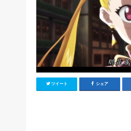
h
u
有
e
a
r
i
t
k
b
o
ツイート
シェア