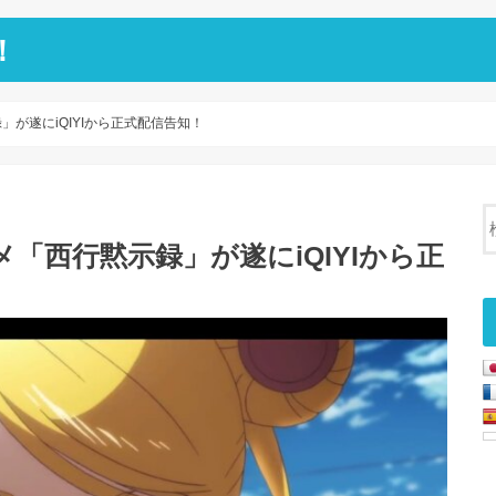
！
が遂にiQIYIから正式配信告知！
「西行黙示録」が遂にiQIYIから正