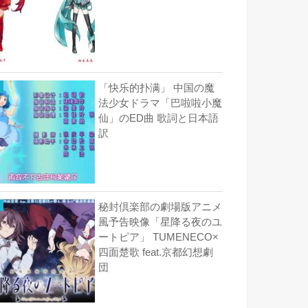
「快乐的扑满」 中国の魔
法少女ドラマ「巴啦啦小魔
仙」のED曲 歌詞と日本語
訳
秘封倶楽部の劇場版アニメ
風予告映像「星降る夜のユ
ートピア」 TUMENECO×
四面楚歌 feat.京都幻想劇
団