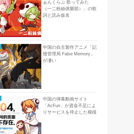
ぁんくらぶ 歌ってみた
（一二粉絲俱樂部）」の歌
詞と読み仮名
中国の自主製作アニメ「記
憶管理局 False Memory」
が凄い
中国の弾幕動画サイト
「AcFun」が資金不足によ
りサービスを停止した模様