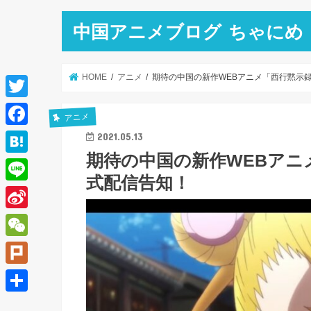
中国アニメブログ ちゃにめ
HOME
アニメ
期待の中国の新作WEBアニメ「西行黙示録」
T
アニメ
w
F
2021.05.13
i
期待の中国の新作WEBアニメ
a
H
t
式配信告知！
c
a
L
t
e
t
i
e
S
b
e
n
r
i
o
W
n
e
n
o
e
a
P
a
k
C
l
共
W