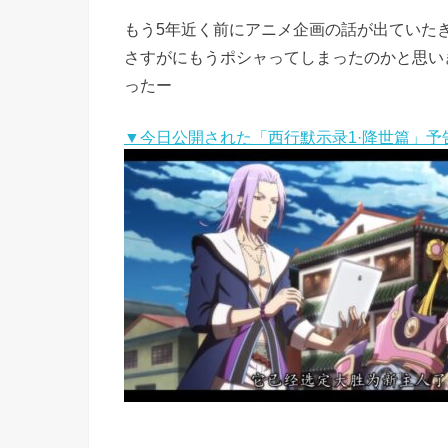
もう5年近く前にアニメ企画の話が出ていた
さすがにもうポシャってしまったのかと思いき
ったー
▼今日公開された「西行默示录1·降世篇」予