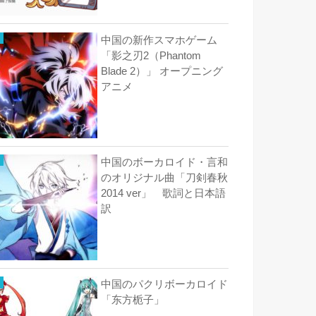
中国の新作スマホゲーム
「影之刃2（Phantom
Blade 2）」 オープニング
アニメ
中国のボーカロイド・言和
のオリジナル曲「刀剣春秋
2014 ver」 歌詞と日本語
訳
中国のパクリボーカロイド
「东方栀子」