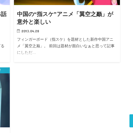
6話
中国の“指スケ”アニメ「翼空之巓」が
意外と楽しい
2013.04.28
フィンガーボード（指スケ）を題材とした新作中国アニ
ざる
メ「翼空之巅」。 前回は題材が面白いなぁと思って記事
にしただ…
メ