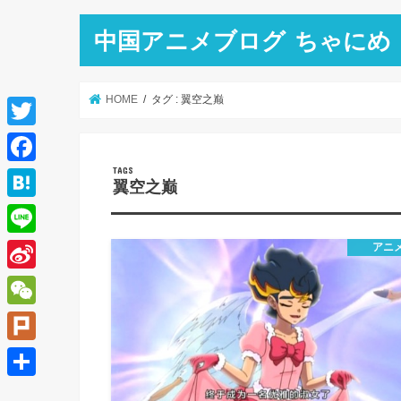
中国アニメブログ ちゃにめ
HOME
タグ : 翼空之巅
T
w
F
翼空之巅
i
a
H
t
c
a
L
アニ
t
e
t
i
e
S
b
e
n
r
i
o
W
n
e
n
o
e
a
P
a
k
C
l
共
W