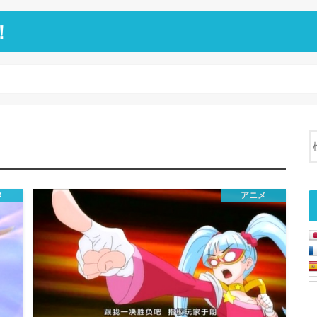
！
メ
アニメ