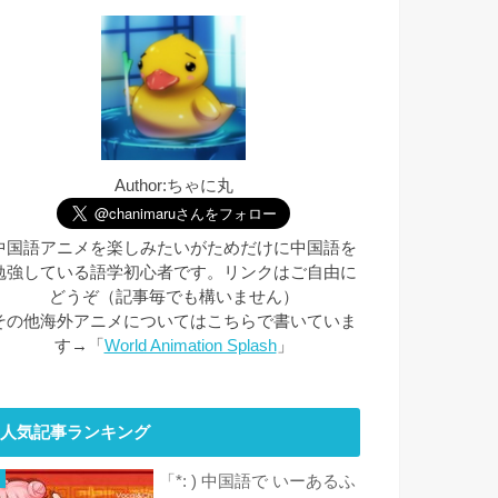
Author:ちゃに丸
中国語アニメを楽しみたいがためだけに中国語を
勉強している語学初心者です。リンクはご自由に
どうぞ（記事毎でも構いません）
その他海外アニメについてはこちらで書いていま
す→「
World Animation Splash
」
人気記事ランキング
「*: ) 中国語で いーあるふ