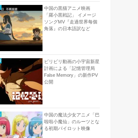
中国の黒猫アニメ映画
「羅小黒戦記」 イメージ
ソングMV『走過世界每個
角落』の日本語訳など
ビリビリ動画の小宇宙新星
計画による「記憶管理局
False Memory」の新作PV
公開
中国の魔法少女アニメ「巴
啦啦小魔仙」のルーツとな
る初期パイロット映像