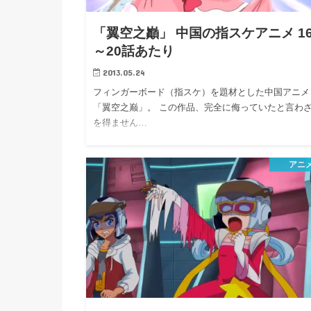
h
u
有
e
a
r
「翼空之巓」 中国の指スケアニメ 1
i
t
～20話あたり
k
b
2013.05.24
o
フィンガーボード（指スケ）を題材とした中国アニメ
「翼空之巅」。 この作品、完全に侮っていたと言わ
を得ません…
アニ