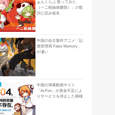
ぁんくらぶ 歌ってみた
（一二粉絲俱樂部）」の歌
詞と読み仮名
中国の自主製作アニメ「記
憶管理局 False Memory」
が凄い
中国の弾幕動画サイト
「AcFun」が資金不足によ
りサービスを停止した模様