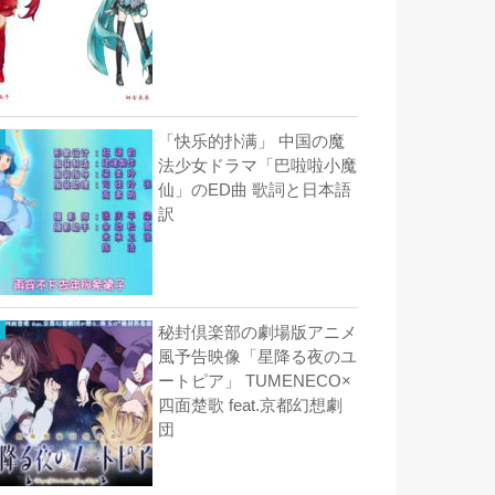
「快乐的扑满」 中国の魔
法少女ドラマ「巴啦啦小魔
仙」のED曲 歌詞と日本語
訳
秘封倶楽部の劇場版アニメ
風予告映像「星降る夜のユ
ートピア」 TUMENECO×
四面楚歌 feat.京都幻想劇
団