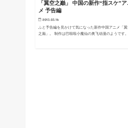
「翼空之巓」 中国の新作“指スケ”ア
メ 予告編
2013.03.16
ふと予告編を見かけて気になった新作中国アニメ「翼
之巅」。 制作は巴啦啦小魔仙の奥飞动漫のようです