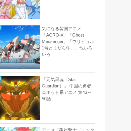
気になる韓国アニメ
「ACRO-X」「Ghost
Messenger」「ウリビョル
1号とまだら牛」、他いろ
いろ
「元気星魂（Star
Guardian）」 中国の勇者
ロボット系アニメ 第43～
50話
アニメ「磁星骑士（ミック