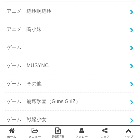
アニメ 瑶玲啊瑶玲
アニメ 閰小妹
ゲーム
ゲーム MUSYNC
ゲーム その他
ゲーム 崩壊学園（Guns GirlZ）
ゲーム 戦艦少女
ゲーム 東方幕華祭
ホーム
メニュー
最新記事
フォロー
シェア
トップ
Twitter
facebook