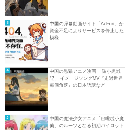
中国の弾幕動画サイト「AcFun」が
資金不足によりサービスを停止した
模様
中国の黒猫アニメ映画 「羅小黒戦
記」 イメージソングMV『走過世界
每個角落』の日本語訳など
中国の魔法少女アニメ「巴啦啦小魔
仙」のルーツとなる初期パイロット