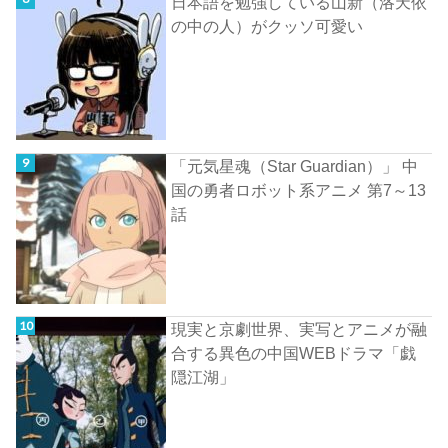
日本語を勉強している山新（洛天依
の中の人）がクッソ可愛い
「元気星魂（Star Guardian）」 中
国の勇者ロボット系アニメ 第7～13
話
現実と京劇世界、実写とアニメが融
合する異色の中国WEBドラマ「戯
隠江湖」