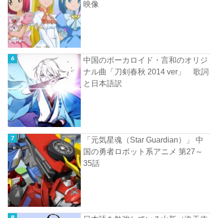
映像
中国のボーカロイド・言和のオリジ
ナル曲「刀剣春秋 2014 ver」 歌詞
と日本語訳
「元気星魂（Star Guardian）」 中
国の勇者ロボット系アニメ 第27～
35話