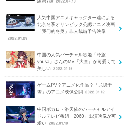
版第7話
2022.04.10
人気中国アニメキャラクター達による
北京冬季オリンピック公認アニメ映画
「我们的冬奥」非人哉編予告映像
2022.01.29
中国の人気バーチャル歌姫「泠鳶
yousa」さんのMV『大喜』が可愛くて
美しい
2022.01.16
ゲームPV？アニメ化作品？「龙隐于
雪」のアニメ映像公開
2022.01.12
中国ボカロ・洛天依のバーチャルアイ
ドルテレビ番組「2060」出演映像が可
愛い
2022.01.10