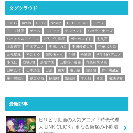
タグクラウド
3DCG
acfun
CCTV
pickup
TO BE HERO
アニメ
アニメ映画
ゲーム
コミック
テンセント
ハオライナーズ
バーチャルアイドル
ビリビリ動画
ボーカロイド
七灵石
上海震雷
中国アニメ
中国ボカロ
中国传媒大学
中華ボカロ
元气星魂
初音ミク
刺客伍六七
台湾
合味道
学生制作アニメ
小花仙
崩壊3rd
崩壊学園
巴啦啦小魔仙
彩色铅笔动画
日中合作
日本語訳
日清
東方
洛天依
绿怪研
罗小黑战记
羅小黒戦記
视美动画
阴阳师
陰陽師
非人哉
音楽
魔法少女
最新記事
ビリビリ動画の人気アニメ「時光代理
人 LINK CLICK」更なる衝撃の小劇場