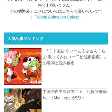
毎でも構いません）
その他海外アニメについてはこちらで書いています
→「
World Animation Splash
」
人気記事ランキング
「*: ) 中国語で いーあるふぁんくら
ぶ 歌ってみた（一二粉絲俱樂部）」
の歌詞と読み仮名
中国の自主製作アニメ「記憶管理局
False Memory」が凄い