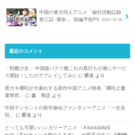
中国の東方同人アニメ「秘封活動記録
第三話 -運命-」 前編予告PV
2021.12.30
最近のコメント
「戦艦少女」 中国版パクリ艦これの真打ちが遂にサービ
ス開始！したのでプレイしてみた
に
匿名
より
悪ガキ哪吒が大暴れする新作中国アニメ映画「哪吒之魔
童降世」
に
森 和正
より
中国テンセントの新作修仙ファンタジーアニメ「一念永
恒」
に
匿名
より
とっても可愛いハンガリーアニメ 「A kockásfülű
nyúl（耳がチェック柄のうさぎ）」が最高です
に
小動物