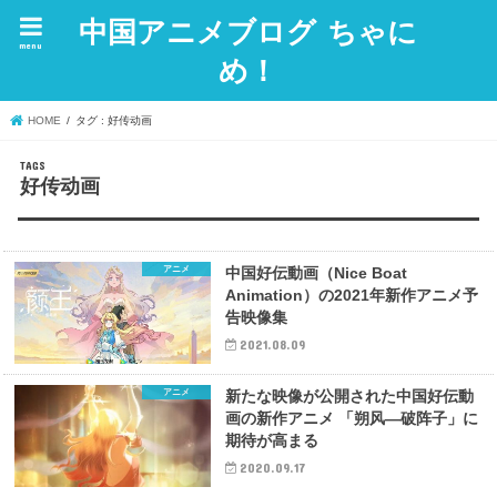
中国アニメブログ ちゃに
menu
め！
HOME
タグ : 好传动画
好传动画
アニメ
中国好伝動画（Nice Boat
Animation）の2021年新作アニメ予
告映像集
2021.08.09
アニメ
新たな映像が公開された中国好伝動
画の新作アニメ 「朔风—破阵子」に
期待が高まる
2020.09.17