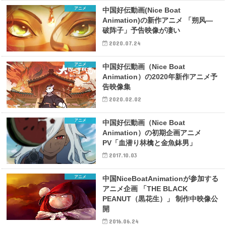
アニメ
中国好伝動画(Nice Boat
Animation)の新作アニメ 「朔风—
破阵子」予告映像が凄い
2020.07.24
アニメ
中国好伝動画（Nice Boat
Animation）の2020年新作アニメ予
告映像集
2020.02.02
アニメ
中国好伝動画（Nice Boat
Animation）の初期企画アニメ
PV「血潜り林檎と金魚鉢男」
2017.10.03
アニメ
中国NiceBoatAnimationが参加する
アニメ企画 「THE BLACK
PEANUT（黒花生）」 制作中映像公
開
2016.06.24