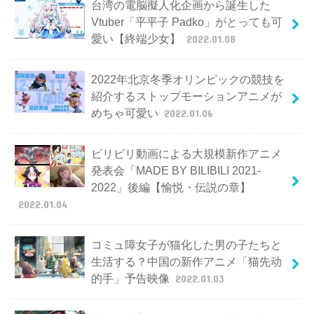
台湾の電脳擬人化企画から誕生した
Vtuber「平平子 Padko」がとっても可
愛い【終端少女】
2022.01.08
2022年北京冬季オリンピックの競技を
紹介するストップモーションアニメが
めちゃ可愛い
2022.01.06
ビリビリ動画による大規模新作アニメ
発表会「MADE BY BILIBILI 2021-
2022」後編【愉悦・伝説の章】
2022.01.04
コミュ障女子が猫化した男の子たちと
生活する？中国の新作アニメ「猫先动
的手」予告映像
2022.01.03