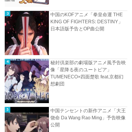
中国のKOFアニメ「拳皇命運 THE
KING OF FIGHTERS: DESTINY」
日本語版予告とOP曲公開
秘封倶楽部の劇場版アニメ風予告映
像「星降る夜のユートピア」
TUMENECO×四面楚歌 feat.京都幻
想劇団
中国テンセントの新作アニメ「大王
饶命 Da Wang Rao Ming」予告映像
公開