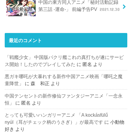
中国の東方同人アニメ「秘封活動記録
第三話 -運命-」 前編予告PV
2021.12.30
最近のコメント
「戦艦少女」 中国版パクリ艦これの真打ちが遂にサービ
ス開始！したのでプレイしてみた
に
匿名
より
悪ガキ哪吒が大暴れする新作中国アニメ映画「哪吒之魔
童降世」
に
森 和正
より
中国テンセントの新作修仙ファンタジーアニメ「一念永
恒」
に
匿名
より
とっても可愛いハンガリーアニメ 「A kockásfülű
nyúl（耳がチェック柄のうさぎ）」が最高です
に
小動物
好き
より