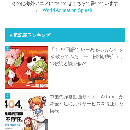
その他海外アニメについてはこちらで書いています
→「
World Animation Splash
」
人気記事ランキング
「*: ) 中国語で いーあるふぁんくら
ぶ 歌ってみた（一二粉絲俱樂部）」
の歌詞と読み仮名
中国の弾幕動画サイト「AcFun」が
資金不足によりサービスを停止した
模様