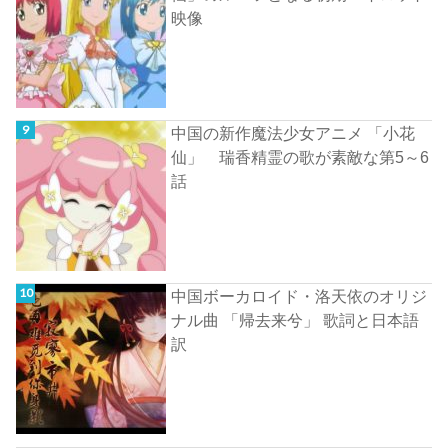
映像
中国の新作魔法少女アニメ 「小花
仙」 瑞香精霊の歌が素敵な第5～6
話
中国ボーカロイド・洛天依のオリジ
ナル曲 「帰去来兮」 歌詞と日本語
訳