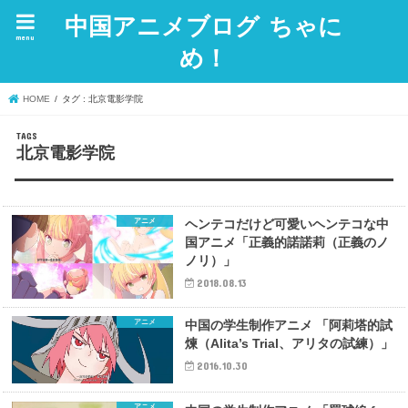
中国アニメブログ ちゃに
menu
め！
HOME
タグ : 北京電影学院
北京電影学院
アニメ
ヘンテコだけど可愛いヘンテコな中
国アニメ「正義的諾諾莉（正義のノ
ノリ）」
2018.08.13
アニメ
中国の学生制作アニメ 「阿莉塔的試
煉（Alita’s Trial、アリタの試練）」
2016.10.30
アニメ