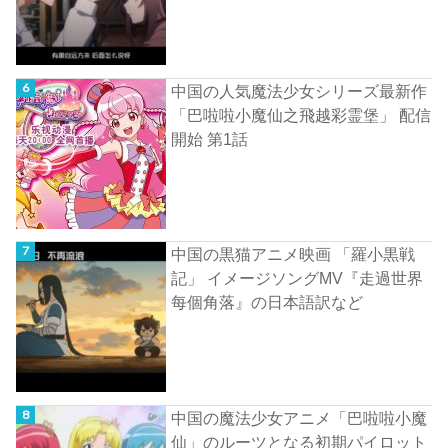
中国の人気魔法少女シリーズ最新作
「巴啦啦小魔仙之飛越彩霊堡」 配信
開始 第1話
中国の黒猫アニメ映画 「羅小黒戦
記」 イメージソングMV『走過世界
每個角落』の日本語訳など
中国の魔法少女アニメ「巴啦啦小魔
仙」のルーツとなる初期パイロット