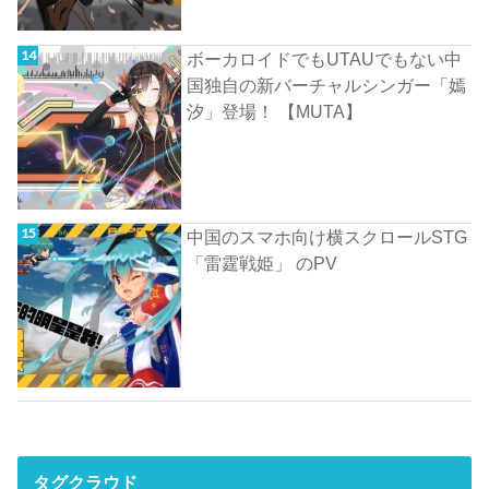
ボーカロイドでもUTAUでもない中
国独自の新バーチャルシンガー「嫣
汐」登場！ 【MUTA】
中国のスマホ向け横スクロールSTG
「雷霆戦姫」 のPV
タグクラウド