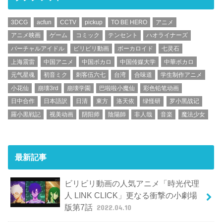
3DCG
acfun
CCTV
pickup
TO BE HERO
アニメ
アニメ映画
ゲーム
コミック
テンセント
ハオライナーズ
バーチャルアイドル
ビリビリ動画
ボーカロイド
七灵石
上海震雷
中国アニメ
中国ボカロ
中国传媒大学
中華ボカロ
元气星魂
初音ミク
刺客伍六七
台湾
合味道
学生制作アニメ
小花仙
崩壊3rd
崩壊学園
巴啦啦小魔仙
彩色铅笔动画
日中合作
日本語訳
日清
東方
洛天依
绿怪研
罗小黑战记
羅小黒戦記
视美动画
阴阳师
陰陽師
非人哉
音楽
魔法少女
最新記事
ビリビリ動画の人気アニメ「時光代理
人 LINK CLICK」更なる衝撃の小劇場
版第7話
2022.04.10