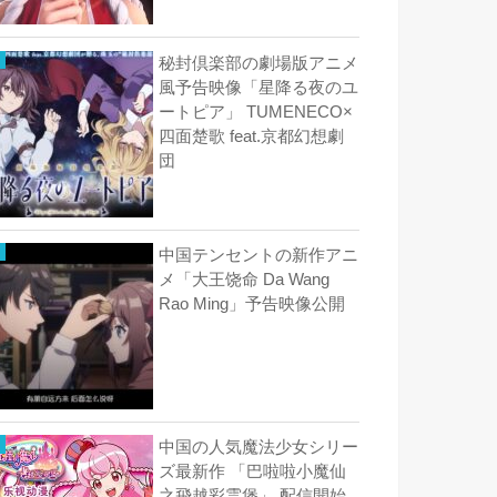
秘封倶楽部の劇場版アニメ
風予告映像「星降る夜のユ
ートピア」 TUMENECO×
四面楚歌 feat.京都幻想劇
団
中国テンセントの新作アニ
メ「大王饶命 Da Wang
Rao Ming」予告映像公開
中国の人気魔法少女シリー
ズ最新作 「巴啦啦小魔仙
之飛越彩霊堡」 配信開始