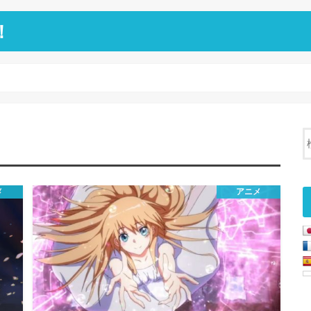
！
メ
アニメ