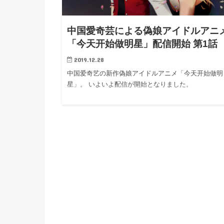
h
u
有
e
a
r
i
中国愛奇芸による偽娘アイドルアニ
t
k
「今天开始做明星」配信開始 第1話
b
2019.12.28
o
中国爱奇艺の新作偽娘アイドルアニメ「今天开始做明
星」。 いよいよ配信が開始となりました。