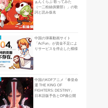
ぁんくらぶ 歌ってみた
（一二粉絲俱樂部）」の歌
詞と読み仮名
中国の弾幕動画サイト
「AcFun」が資金不足によ
りサービスを停止した模様
中国のKOFアニメ「拳皇命
運 THE KING OF
FIGHTERS: DESTINY」
日本語版予告とOP曲公開