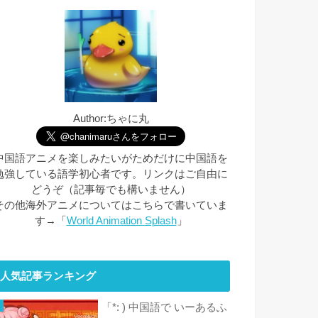
Author:ちゃに丸
中国語アニメを楽しみたいがためだけに中国語を
勉強している語学初心者です。リンクはご自由に
どうぞ（記事毎でも構いません）
その他海外アニメについてはこちらで書いていま
す→「
World Animation Splash
」
人気記事ランキング
「*: ) 中国語で いーあるふ