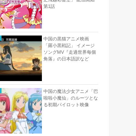
第1話
中国の黒猫アニメ映画
「羅小黒戦記」 イメージ
ソングMV『走過世界每個
角落』の日本語訳など
中国の魔法少女アニメ「巴
啦啦小魔仙」のルーツとな
る初期パイロット映像