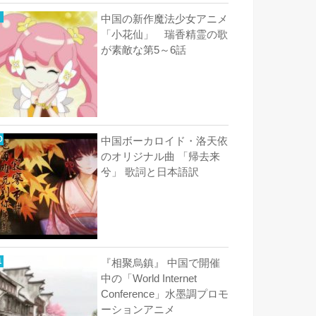
中国の新作魔法少女アニメ
「小花仙」 瑞香精霊の歌
が素敵な第5～6話
中国ボーカロイド・洛天依
のオリジナル曲 「帰去来
兮」 歌詞と日本語訳
『相聚烏鎮』 中国で開催
中の「World Internet
Conference」水墨調プロモ
ーションアニメ