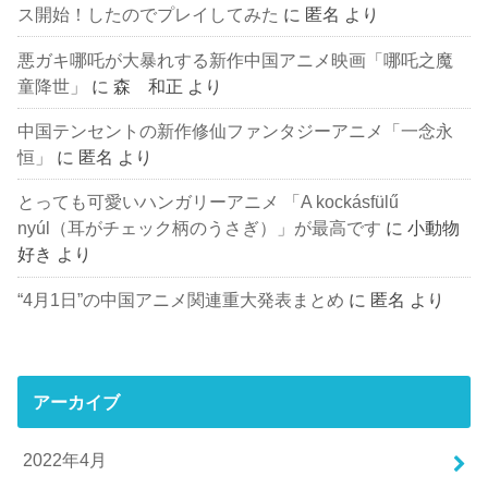
ス開始！したのでプレイしてみた
に
匿名
より
悪ガキ哪吒が大暴れする新作中国アニメ映画「哪吒之魔
童降世」
に
森 和正
より
中国テンセントの新作修仙ファンタジーアニメ「一念永
恒」
に
匿名
より
とっても可愛いハンガリーアニメ 「A kockásfülű
nyúl（耳がチェック柄のうさぎ）」が最高です
に
小動物
好き
より
“4月1日”の中国アニメ関連重大発表まとめ
に
匿名
より
アーカイブ
2022年4月