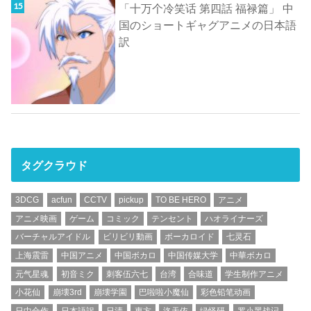
「十万个冷笑话 第四話 福禄篇」 中
国のショートギャグアニメの日本語
訳
タグクラウド
3DCG
acfun
CCTV
pickup
TO BE HERO
アニメ
アニメ映画
ゲーム
コミック
テンセント
ハオライナーズ
バーチャルアイドル
ビリビリ動画
ボーカロイド
七灵石
上海震雷
中国アニメ
中国ボカロ
中国传媒大学
中華ボカロ
元气星魂
初音ミク
刺客伍六七
台湾
合味道
学生制作アニメ
小花仙
崩壊3rd
崩壊学園
巴啦啦小魔仙
彩色铅笔动画
日中合作
日本語訳
日清
東方
洛天依
绿怪研
罗小黑战记