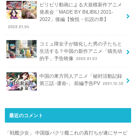
ビリビリ動画による大規模新作アニメ
発表会「MADE BY BILIBILI 2021-
2022」後編【愉悦・伝説の章】
2022.01.04
コミュ障女子が猫化した男の子たちと
生活する？中国の新作アニメ「猫先动
的手」予告映像
2022.01.03
中国の東方同人アニメ「秘封活動記録
第三話 -運命-」 前編予告PV
2021.12.30
最近のコメント
「戦艦少女」 中国版パクリ艦これの真打ちが遂にサービ