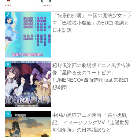
「快乐的扑满」 中国の魔法少女ドラ
マ「巴啦啦小魔仙」のED曲 歌詞と
日本語訳
秘封倶楽部の劇場版アニメ風予告映
像「星降る夜のユートピア」
TUMENECO×四面楚歌 feat.京都幻
想劇団
中国の黒猫アニメ映画 「羅小黒戦
記」 イメージソングMV『走過世界
每個角落』の日本語訳など