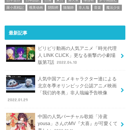
羅小黒戦記
视美动画
阴阳师
陰陽師
非人哉
音楽
魔法少女
最新記事
ビリビリ動画の人気アニメ「時光代理
人 LINK CLICK」更なる衝撃の小劇場
版第7話
2022.04.10
人気中国アニメキャラクター達による
北京冬季オリンピック公認アニメ映画
「我们的冬奥」非人哉編予告映像
2022.01.29
中国の人気バーチャル歌姫「泠鳶
yousa」さんのMV『大喜』が可愛くて