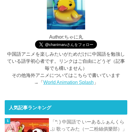
Author:ちゃに丸
中国語アニメを楽しみたいがためだけに中国語を勉強し
ている語学初心者です。リンクはご自由にどうぞ（記事
毎でも構いません）
その他海外アニメについてはこちらで書いています
→「
World Animation Splash
」
人気記事ランキング
「*: ) 中国語で いーあるふぁんくら
ぶ 歌ってみた（一二粉絲俱樂部）」