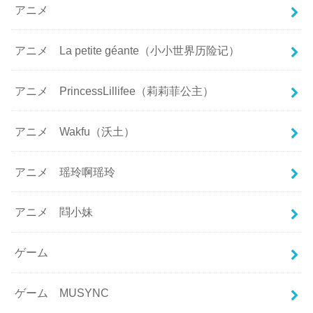
アニメ
アニメ La petite géante（小小世界历险记）
アニメ PrincessLillifee（莉莉菲公主）
アニメ Wakfu（沃土）
アニメ 瑶玲啊瑶玲
アニメ 閰小妹
ゲーム
ゲーム MUSYNC