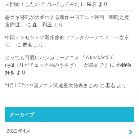
ス開始！したのでプレイしてみた
に
匿名
より
悪ガキ哪吒が大暴れする新作中国アニメ映画「哪吒之魔
童降世」
に
森 和正
より
中国テンセントの新作修仙ファンタジーアニメ「一念永
恒」
に
匿名
より
とっても可愛いハンガリーアニメ 「A kockásfülű
nyúl（耳がチェック柄のうさぎ）」が最高です
に
小動物
好き
より
“4月1日”の中国アニメ関連重大発表まとめ
に
匿名
より
アーカイブ
2022年4月