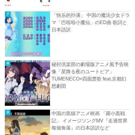
「快乐的扑满」 中国の魔法少女ドラ
マ「巴啦啦小魔仙」のED曲 歌詞と
日本語訳
秘封倶楽部の劇場版アニメ風予告映
像「星降る夜のユートピア」
TUMENECO×四面楚歌 feat.京都幻
想劇団
中国の黒猫アニメ映画 「羅小黒戦
記」 イメージソングMV『走過世界
每個角落』の日本語訳など