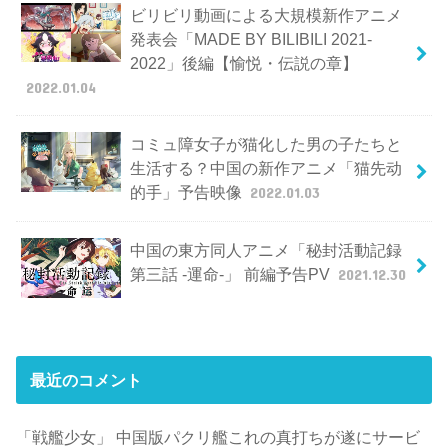
ビリビリ動画による大規模新作アニメ
発表会「MADE BY BILIBILI 2021-
2022」後編【愉悦・伝説の章】
2022.01.04
コミュ障女子が猫化した男の子たちと
生活する？中国の新作アニメ「猫先动
的手」予告映像
2022.01.03
中国の東方同人アニメ「秘封活動記録
第三話 -運命-」 前編予告PV
2021.12.30
最近のコメント
「戦艦少女」 中国版パクリ艦これの真打ちが遂にサービ