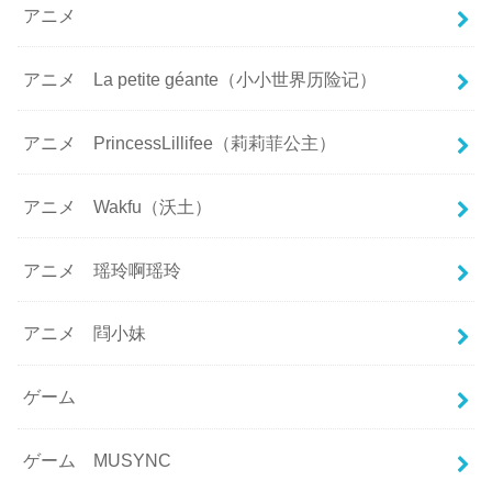
アニメ
アニメ La petite géante（小小世界历险记）
アニメ PrincessLillifee（莉莉菲公主）
アニメ Wakfu（沃土）
アニメ 瑶玲啊瑶玲
アニメ 閰小妹
ゲーム
ゲーム MUSYNC