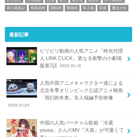
羅小黒戦記
视美动画
阴阳师
陰陽師
非人哉
音楽
魔法少女
最新記事
ビリビリ動画の人気アニメ「時光代理
人 LINK CLICK」更なる衝撃の小劇場
版第7話
2022.04.10
人気中国アニメキャラクター達による
北京冬季オリンピック公認アニメ映画
「我们的冬奥」非人哉編予告映像
2022.01.29
中国の人気バーチャル歌姫「泠鳶
yousa」さんのMV『大喜』が可愛くて