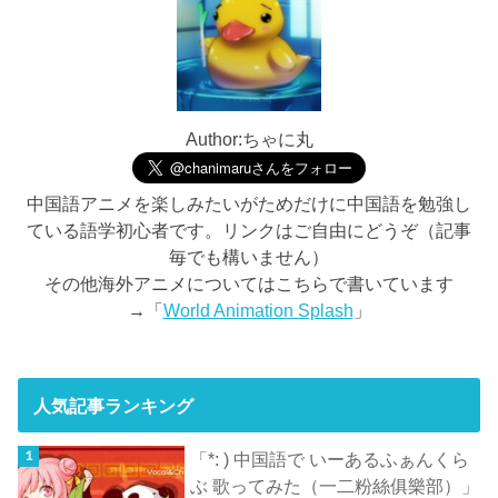
Author:ちゃに丸
中国語アニメを楽しみたいがためだけに中国語を勉強し
ている語学初心者です。リンクはご自由にどうぞ（記事
毎でも構いません）
その他海外アニメについてはこちらで書いています
→「
World Animation Splash
」
人気記事ランキング
「*: ) 中国語で いーあるふぁんくら
ぶ 歌ってみた（一二粉絲俱樂部）」