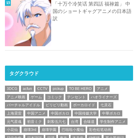
「十万个冷笑话 第四話 福禄篇」 中
国のショートギャグアニメの日本語
訳
タグクラウド
3DCG
acfun
CCTV
pickup
TO BE HERO
アニメ
アニメ映画
ゲーム
コミック
テンセント
ハオライナーズ
バーチャルアイドル
ビリビリ動画
ボーカロイド
七灵石
上海震雷
中国アニメ
中国ボカロ
中国传媒大学
中華ボカロ
元气星魂
初音ミク
刺客伍六七
台湾
合味道
学生制作アニメ
小花仙
崩壊3rd
崩壊学園
巴啦啦小魔仙
彩色铅笔动画
日中合作
日本語訳
日清
東方
洛天依
绿怪研
罗小黑战记