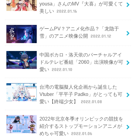
yousa」さんのMV『大喜』が可愛くて
美しい
2022.01.16
ゲームPV？アニメ化作品？「龙隐于
雪」のアニメ映像公開
2022.01.12
中国ボカロ・洛天依のバーチャルアイ
ドルテレビ番組「2060」出演映像が可
愛い
2022.01.10
台湾の電脳擬人化企画から誕生した
Vtuber「平平子 Padko」がとっても可
愛い【終端少女】
2022.01.08
2022年北京冬季オリンピックの競技を
紹介するストップモーションアニメが
めちゃ可愛い
2022.01.06