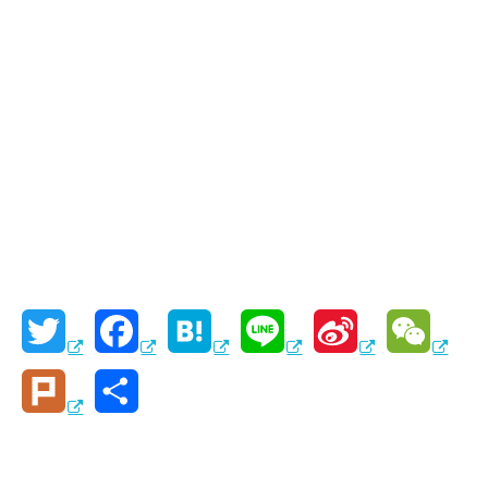
T
F
H
L
S
W
w
a
a
i
i
e
P
共
i
c
t
n
n
C
l
有
t
e
e
e
a
h
u