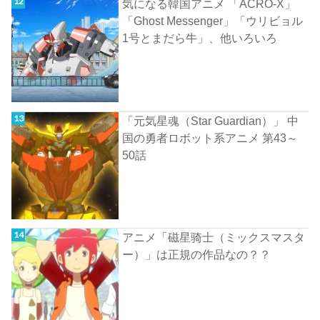
気になる韓国アニメ 「ACRO-X」
「Ghost Messenger」「ウリビョル
1号とまだら牛」、他いろいろ
「元気星魂（Star Guardian）」 中
国の勇者ロボット系アニメ 第43～
50話
アニメ「磁星骑士（ミックスマスタ
ー）」は正規の作品なの？？