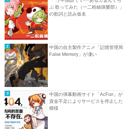
「*: ) 中国語で いーあるふぁんくら
ぶ 歌ってみた（一二粉絲俱樂部）」
の歌詞と読み仮名
中国の自主製作アニメ「記憶管理局
False Memory」が凄い
中国の弾幕動画サイト「AcFun」が
資金不足によりサービスを停止した
模様