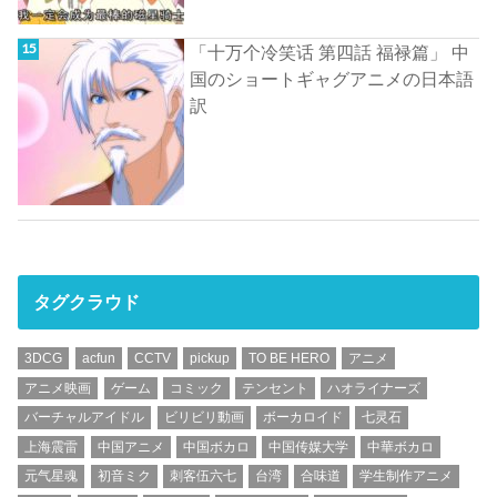
「十万个冷笑话 第四話 福禄篇」 中
国のショートギャグアニメの日本語
訳
タグクラウド
3DCG
acfun
CCTV
pickup
TO BE HERO
アニメ
アニメ映画
ゲーム
コミック
テンセント
ハオライナーズ
バーチャルアイドル
ビリビリ動画
ボーカロイド
七灵石
上海震雷
中国アニメ
中国ボカロ
中国传媒大学
中華ボカロ
元气星魂
初音ミク
刺客伍六七
台湾
合味道
学生制作アニメ