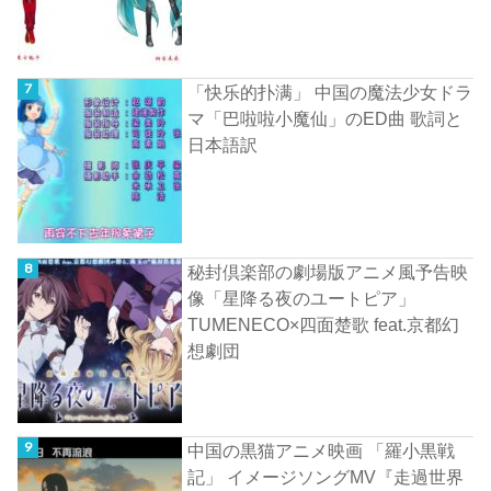
「快乐的扑满」 中国の魔法少女ドラ
マ「巴啦啦小魔仙」のED曲 歌詞と
日本語訳
秘封倶楽部の劇場版アニメ風予告映
像「星降る夜のユートピア」
TUMENECO×四面楚歌 feat.京都幻
想劇団
中国の黒猫アニメ映画 「羅小黒戦
記」 イメージソングMV『走過世界