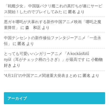
「戦艦少女」 中国版パクリ艦これの真打ちが遂にサービ
ス開始！したのでプレイしてみた
に
匿名
より
悪ガキ哪吒が大暴れする新作中国アニメ映画「哪吒之魔
童降世」
に
森 和正
より
中国テンセントの新作修仙ファンタジーアニメ「一念永
恒」
に
匿名
より
とっても可愛いハンガリーアニメ 「A kockásfülű
nyúl（耳がチェック柄のうさぎ）」が最高です
に
小動物
好き
より
“4月1日”の中国アニメ関連重大発表まとめ
に
匿名
より
アーカイブ