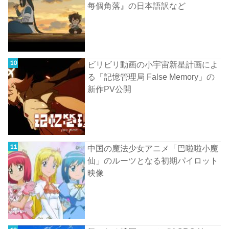
每個角落』の日本語訳など
ビリビリ動画の小宇宙新星計画によ
る「記憶管理局 False Memory」の
新作PV公開
中国の魔法少女アニメ「巴啦啦小魔
仙」のルーツとなる初期パイロット
映像