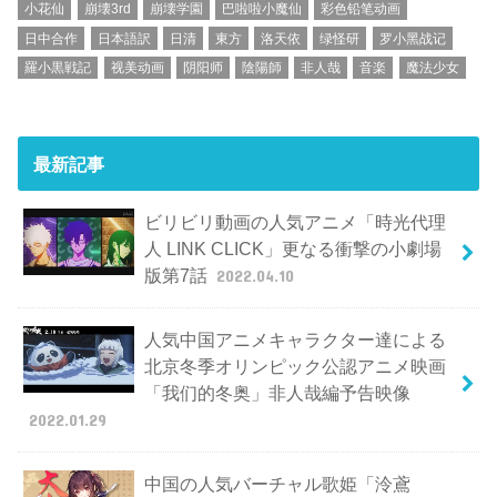
小花仙
崩壊3rd
崩壊学園
巴啦啦小魔仙
彩色铅笔动画
日中合作
日本語訳
日清
東方
洛天依
绿怪研
罗小黑战记
羅小黒戦記
视美动画
阴阳师
陰陽師
非人哉
音楽
魔法少女
最新記事
ビリビリ動画の人気アニメ「時光代理
人 LINK CLICK」更なる衝撃の小劇場
版第7話
2022.04.10
人気中国アニメキャラクター達による
北京冬季オリンピック公認アニメ映画
「我们的冬奥」非人哉編予告映像
2022.01.29
中国の人気バーチャル歌姫「泠鳶