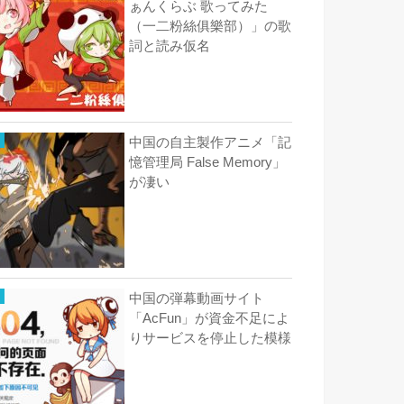
ぁんくらぶ 歌ってみた
（一二粉絲俱樂部）」の歌
詞と読み仮名
中国の自主製作アニメ「記
憶管理局 False Memory」
が凄い
中国の弾幕動画サイト
「AcFun」が資金不足によ
りサービスを停止した模様