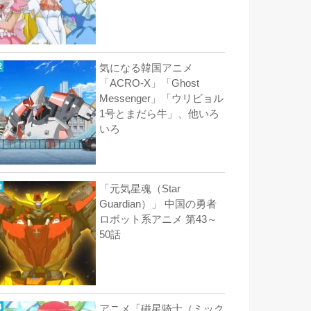
気になる韓国アニメ
「ACRO-X」「Ghost
Messenger」「ウリビョル
1号とまだら牛」、他いろ
いろ
「元気星魂（Star
Guardian）」 中国の勇者
ロボット系アニメ 第43～
50話
アニメ「磁星骑士（ミック