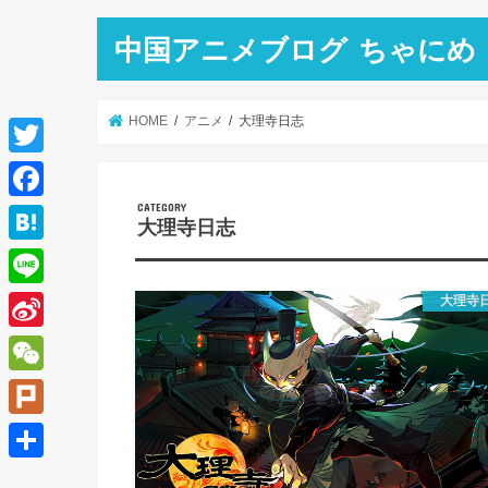
中国アニメブログ ちゃにめ
HOME
アニメ
大理寺日志
T
w
F
大理寺日志
i
a
H
t
c
a
L
大理寺
t
e
t
i
e
S
b
e
n
r
i
o
W
n
e
n
o
e
a
P
a
k
C
l
共
W