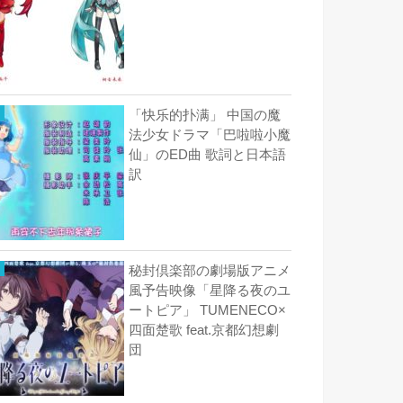
「快乐的扑满」 中国の魔
法少女ドラマ「巴啦啦小魔
仙」のED曲 歌詞と日本語
訳
秘封倶楽部の劇場版アニメ
風予告映像「星降る夜のユ
ートピア」 TUMENECO×
四面楚歌 feat.京都幻想劇
団