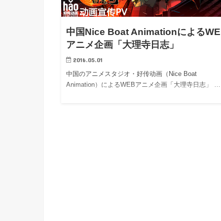
h
u
有
e
a
r
i
中国Nice Boat AnimationによるW
t
k
アニメ企画「大理寺日志」
b
2016.05.01
o
中国のアニメスタジオ・好传动画（Nice Boat
Animation）によるWEBアニメ企画「大理寺日志」 …