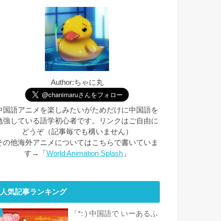
Author:ちゃに丸
中国語アニメを楽しみたいがためだけに中国語を
勉強している語学初心者です。リンクはご自由に
どうぞ（記事毎でも構いません）
その他海外アニメについてはこちらで書いていま
す→「
World Animation Splash
」
人気記事ランキング
「*: ) 中国語で いーあるふ