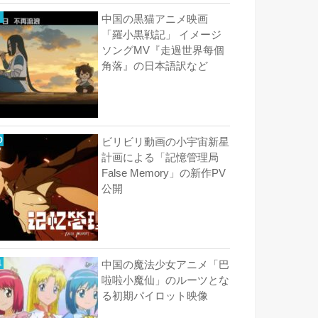
中国の黒猫アニメ映画
「羅小黒戦記」 イメージ
ソングMV『走過世界每個
角落』の日本語訳など
ビリビリ動画の小宇宙新星
計画による「記憶管理局
False Memory」の新作PV
公開
中国の魔法少女アニメ「巴
啦啦小魔仙」のルーツとな
る初期パイロット映像