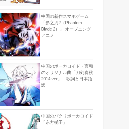
中国の新作スマホゲーム
「影之刃2（Phantom
Blade 2）」 オープニング
アニメ
中国のボーカロイド・言和
のオリジナル曲「刀剣春秋
2014 ver」 歌詞と日本語
訳
中国のパクリボーカロイド
「东方栀子」