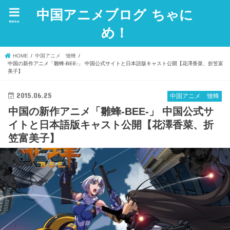
中国アニメブログ ちゃに
menu
め！
HOME
中国アニメ 雏蜂
中国の新作アニメ「雛蜂-BEE-」 中国公式サイトと日本語版キャスト公開【花澤香菜、折笠富
美子】
2015.06.25
中国アニメ 雏蜂
中国の新作アニメ「雛蜂-BEE-」 中国公式サ
イトと日本語版キャスト公開【花澤香菜、折
笠富美子】