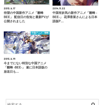
2015.6.17
2014.11.22
待望の中国新作アニメ「雛蜂
中国有妖気の新作アニメ「雛蜂 -
BEE」 配信日の告知と最新PVが
BEE-」 花澤香菜さんによる日本
公開されました
語版P…
中国アニメ 雏蜂
2015.6.19
今までにない特別な中国アニメ
「雛蜂 -BEE-」 遂に日本語版の
放送日も…