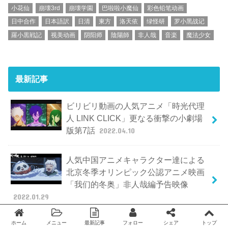
小花仙
崩壊3rd
崩壊学園
巴啦啦小魔仙
彩色铅笔动画
日中合作
日本語訳
日清
東方
洛天依
绿怪研
罗小黑战记
羅小黒戦記
视美动画
阴阳师
陰陽師
非人哉
音楽
魔法少女
最新記事
ビリビリ動画の人気アニメ「時光代理
人 LINK CLICK」更なる衝撃の小劇場
版第7話
2022.04.10
人気中国アニメキャラクター達による
北京冬季オリンピック公認アニメ映画
「我们的冬奥」非人哉編予告映像
2022.01.29
ホーム
メニュー
最新記事
フォロー
シェア
トップ
中国の人気バーチャル歌姫「泠鳶
Twitter
facebook