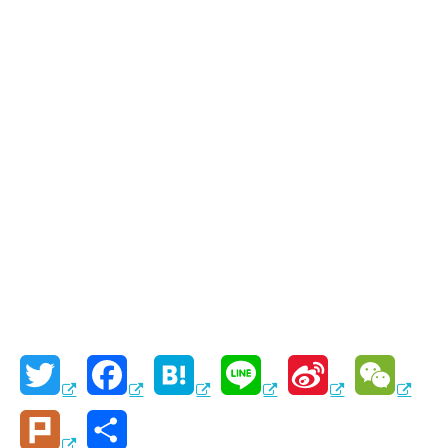
T
F
H
L
S
W
w
a
a
i
i
e
P
共