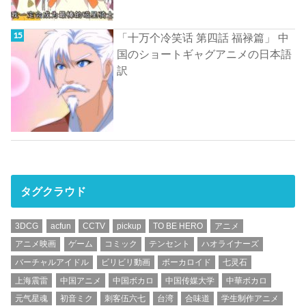
「十万个冷笑话 第四話 福禄篇」 中
国のショートギャグアニメの日本語
訳
タグクラウド
3DCG
acfun
CCTV
pickup
TO BE HERO
アニメ
アニメ映画
ゲーム
コミック
テンセント
ハオライナーズ
バーチャルアイドル
ビリビリ動画
ボーカロイド
七灵石
上海震雷
中国アニメ
中国ボカロ
中国传媒大学
中華ボカロ
元气星魂
初音ミク
刺客伍六七
台湾
合味道
学生制作アニメ