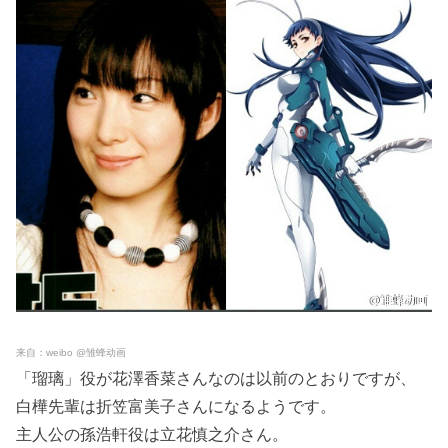
来自：weibo @雏蜂动画
「瑠璃」役が花澤香菜さんなのは以前のとおりですが、
白樺先輩は折笠富美子さんになるようです。
主人公の孫浩軒役は立花慎之介さん。