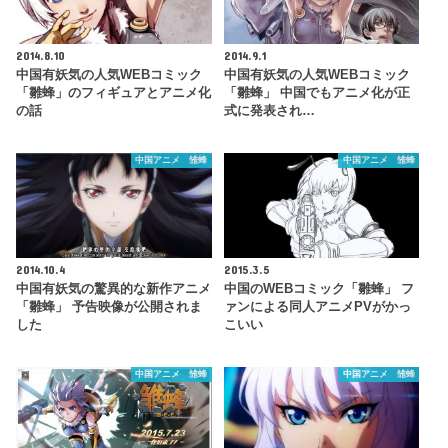
2014.8.10
2014.9.1
中国有妖気の人気WEBコミック
中国有妖気の人気WEBコミック
「雛蜂」のフィギュアとアニメ化
「雛蜂」 中国でもアニメ化が正
の話
式に発表され…
中国アニメ 雏蜂
中国アニメ 雏蜂
2014.10.4
2015.3.5
中国有妖気の驚異的な新作アニメ
中国のWEBコミック「雛蜂」 フ
「雛蜂」 予告映像が公開されま
ァンによる同人アニメPVがかっ
した
こいい
中国アニメ 雏蜂
中国アニメ 雏蜂