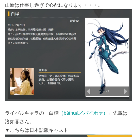
山新は仕事し過ぎで心配になります・・・。
ライバルキャラの「白樺
（báihuà／バイホァ）
」先輩は
洛如菲さん。
▼こちらは日本語版キャスト