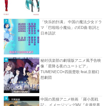
「快乐的扑满」 中国の魔法少女ドラ
マ「巴啦啦小魔仙」のED曲 歌詞と
日本語訳
秘封倶楽部の劇場版アニメ風予告映
像「星降る夜のユートピア」
TUMENECO×四面楚歌 feat.京都幻
想劇団
中国の黒猫アニメ映画 「羅小黒戦
記」 イメージソングMV『走過世界