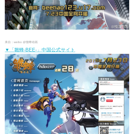
来自：weibo @雏蜂动画
▼「雛蜂-BEE-」中国公式サイト