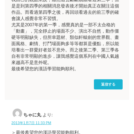
是是到第四季的相關消息發表後才開始真正在關注這個
作品。而看過第四季之後，再回頭看過去的前三季的確
會讓人感覺非常不習慣。
尤其是2007年的第一季，感覺真的是一部不太合格的
「動畫」，完全靜止的場面不少、演出不自然，動作僵
硬等明顯缺失，但所幸題材、類似軒轅劍的世界觀、畫
面風格、劇情、打鬥場面夠多等等都算是優點，所以能
培養出一群愛好者並不意外。而之後第二季、第三季各
自有非常明顯的進步，讓我感覺這個系列在中國人氣越
來越高不是意外呢。
最後希望您的漢語學習能夠順利。
返信する
ちゃに丸
より:
2013年1月7日 11:33 PM
＞最後希望您的漢語學習能夠順利。