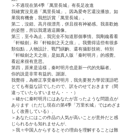
＞不過現在第4季「萬里長城」有長足改進
我確實沒見過「萬里長城」。因為爱奇艺還沒播放。如
果我有機會，我想訢賞「萬里長城」。
第二，沒錯。高月很漂亮，併且很有神祕感。我喜歡她
的姿態，所以我選過這圖像。
第三，至今為止，我完全不知道那個事情。我剛纔看看
「軒轅劍」和「軒轅劍之天之痕」。我覺得這些有很多
類似點，人物設計、戰鬥縯齣、還有攝影技術。特別
「軒轅劍之天之痕」是如真人版「秦时明月」的感覺。
看起來很有意思。
第四，原來是這樣，秦时明月也是新一代的先驅者。
你的說是非常有益的。謝謝。
我覺得，為瞭正享受秦时明月，我先要努力學習漢語吧
とても有益な話でしたので、訳をのせておきます（間
違っていたらすいません・・・）
＞確かに秦时明月にはあなたが言ったような問題点が
あります（ただし現在の第4季「万里长城」ではめざま
しく改善している）、
＞あなたにはこの作品の人気が高いことが意外だと感
じられるかも知れませんが、
＞我々中国人からするとその理由を理解することは難