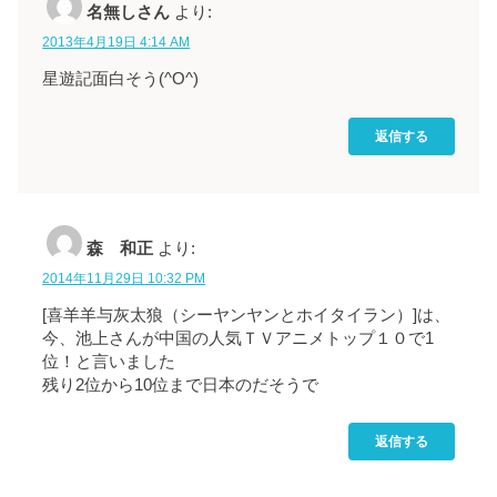
名無しさん
より:
2013年4月19日 4:14 AM
星遊記面白そう(^O^)
返信する
森 和正
より:
2014年11月29日 10:32 PM
[喜羊羊与灰太狼（シーヤンヤンとホイタイラン）]は、
今、池上さんが中国の人気ＴＶアニメトップ１０で1
位！と言いました
残り2位から10位まで日本のだそうで
返信する