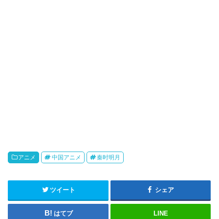
o
アニメ
中国アニメ
秦时明月
ツイート
シェア
はてブ
LINE