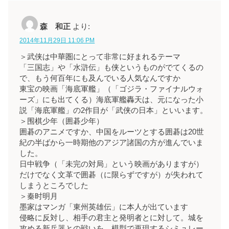
森 和正
より:
2014年11月29日 11:06 PM
＞武侠は中華圏にとって非常に好まれるテーマ
「三国志」や「水滸伝」も侠というものがでてくるの
で、もう何百年にも及んでいる人気なんですか
東宝の映画「海底軍艦」（「ゴジラ・ファイナルウォ
ーズ」にも出てくる）海底軍艦轟天は、元になった小
説「海底軍艦」の2作目が「武侠の日本」といいます。
＞围棋少年（囲碁少年）
囲碁のアニメですか、中国をルーツとする囲碁は20世
紀の半ばから一時期他のアジア諸国の方が進んでいま
した。
日中戦争（「未完の対局」という映画がありますが）
だけでなく文革で囲碁（に限らずですが）が失われて
しまうところでした
＞秦时明月
墨家はマンガ「東州英雄伝」に本人が出ています
侵略に反対し、相手の君主と発明者とに対して。城を
攻める新兵器との戦いを、模型で再現するシミュレー