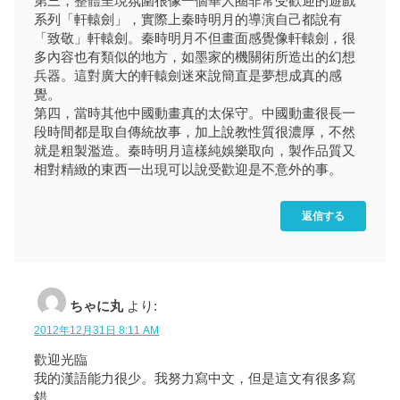
第三，整體呈現氛圍很像一個華人圈非常受歡迎的遊戲
系列「軒轅劍」，實際上秦時明月的導演自己都說有
「致敬」軒轅劍。秦時明月不但畫面感覺像軒轅劍，很
多內容也有類似的地方，如墨家的機關術所造出的幻想
兵器。這對廣大的軒轅劍迷來說簡直是夢想成真的感
覺。
第四，當時其他中國動畫真的太保守。中國動畫很長一
段時間都是取自傳統故事，加上說教性質很濃厚，不然
就是粗製濫造。秦時明月這樣純娛樂取向，製作品質又
相對精緻的東西一出現可以說受歡迎是不意外的事。
返信する
ちゃに丸
より:
2012年12月31日 8:11 AM
歡迎光臨
我的漢語能力很少。我努力寫中文，但是這文有很多寫
錯。