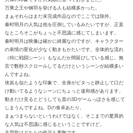
万乘之王や钢羽を挙げる人も結構多かった。
まぁそれらはまだ未完成作品なのでここでは除外。
秦时明月の人気は他を圧倒しているみたいですが、正直
なところそこがちょっと不思議に感じてしまいます。
秦时明月は映像は確かに綺麗なのですが、キャラクター
の表情の変化が少なく動きもかたいです。全体的な流れ
（特に戦闘シーン）もなんだか間延びしている感じ。無
言で数秒スクロールしてるだけというシーンが結構多い
んですよね。
侠岚も似たような印象で、全身がビタっと静止して口だ
け動いてるようなシーンにちょっと違和感があります。
動きだけ見るとどうしても昔の3Dゲームっぽさを感じて
しまうんですよね。Dの食卓あたり。
まぁつまらないというわけではなく、そこまでの驚異的
な人気は不思議に感じるということですけど。
主題歌はどちらの作品も素敵です。