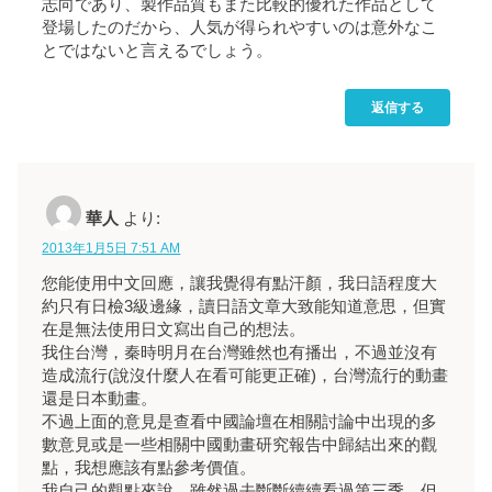
志向であり、製作品質もまた比較的優れた作品として
登場したのだから、人気が得られやすいのは意外なこ
とではないと言えるでしょう。
返信する
華人
より:
2013年1月5日 7:51 AM
您能使用中文回應，讓我覺得有點汗顏，我日語程度大
約只有日檢3級邊緣，讀日語文章大致能知道意思，但實
在是無法使用日文寫出自己的想法。
我住台灣，秦時明月在台灣雖然也有播出，不過並沒有
造成流行(說沒什麼人在看可能更正確)，台灣流行的動畫
還是日本動畫。
不過上面的意見是查看中國論壇在相關討論中出現的多
數意見或是一些相關中國動畫研究報告中歸結出來的觀
點，我想應該有點參考價值。
我自己的觀點來說，雖然過去斷斷續續看過第三季，但