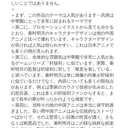
しいことではありません。
＞
＞まず、この作品のテーマは人気があります－武侠は
中華圏にとって非常に好まれるテーマです
＞第二に、プロモーションイラストから見ても分かる
とおり、秦时明月のキャラクターデザインは他の中国
アニメと比べて優れています。キャラクターデザイン
が良ければ人気は得られやすい。これは日本アニメで
も多くの例が見られます。
＞第三に、全体的な雰囲気は中華圏で非常に人気があ
るゲームシリーズ「轩辕剑」に似ています。実際、秦
时明月の監督は轩辕剑に対して「敬意を表している」
と述べています。秦时明月は単に画像の印象が轩辕剑
に似ているだけでなく、内容についても多くの類似点
があります。例えば墨家のカラクリ技術が生み出した
幻想兵器。これは多くの轩辕剑ファンからすると、ま
るで長年の夢が叶ったかのような感覚です。
＞第四に、当時その他の中国アニメは本当に保守的過
ぎました。長い間中国アニメはみな伝統的なストーリ
ーばかりで、その上堅苦しい説教の性質が濃く、さも
なくば粗悪品でした。秦时明月はこの様な純粋な娯楽