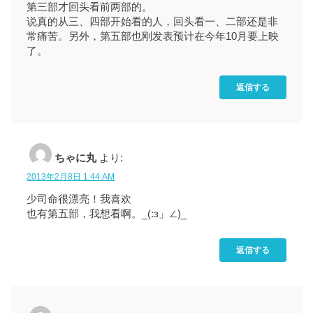
第三部才回头看前两部的。
说真的从三、四部开始看的人，回头看一、二部还是非
常痛苦。另外，第五部也刚发表预计在今年10月要上映
了。
返信する
ちゃに丸
より:
2013年2月8日 1:44 AM
少司命很漂亮！我喜欢
也有第五部，我想看啊。_(:з」∠)_
返信する