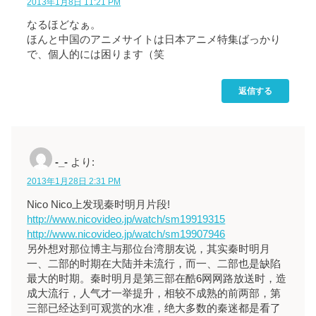
2013年1月8日 11:21 PM
なるほどなぁ。
ほんと中国のアニメサイトは日本アニメ特集ばっかり
で、個人的には困ります（笑
返信する
-_-
より:
2013年1月28日 2:31 PM
Nico Nico上发现秦时明月片段!
http://www.nicovideo.jp/watch/sm19919315
http://www.nicovideo.jp/watch/sm19907946
另外想对那位博主与那位台湾朋友说，其实秦时明月
一、二部的时期在大陆并未流行，而一、二部也是缺陷
最大的时期。秦时明月是第三部在酷6网网路放送时，造
成大流行，人气才一举提升，相较不成熟的前两部，第
三部已经达到可观赏的水准，绝大多数的秦迷都是看了