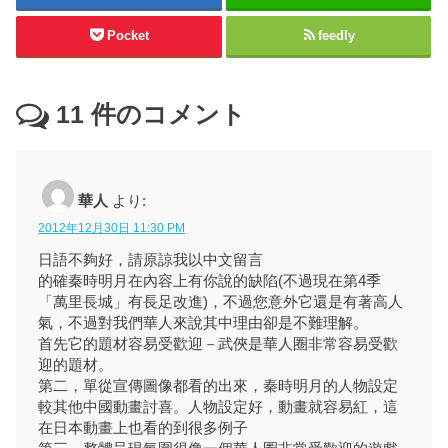
Pocket
feedly
11
件のコメント
華人
より:
2012年12月30日 11:30 PM
日語不夠好，請原諒我以中文留言
的確秦時明月在內容上有你說的缺陷(不過現在第4季
「萬里長城」有長足改進)，不過您意外它還是有著高人
氣，不過對我們華人來說其中理由卻是不難理解。
首先它的題材容易受歡迎－武俠是華人圈非常容易受歡
迎的題材。
第二，單從宣傳圖像都看的出來，秦時明月的人物設定
較其他中國動畫討喜。人物設定好，動畫就容易紅，這
在日本動畫上也看的到很多例子