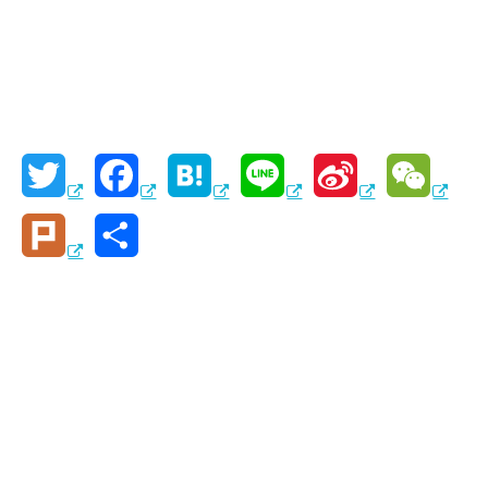
T
F
H
L
S
W
w
a
a
i
i
e
P
共
i
c
t
n
n
C
l
有
t
e
e
e
a
h
u
t
b
n
W
a
r
e
o
a
e
t
k
r
o
i
k
b