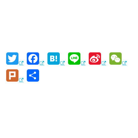
T
F
H
L
S
W
w
a
a
i
i
e
P
共
i
c
t
n
n
C
l
有
t
e
e
e
a
h
u
t
b
n
W
a
r
e
o
a
e
t
k
r
o
i