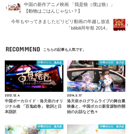
中国の新作アニメ映画 「我是狼（僕は狼）」
【動物はごはんじゃない？】
今年もやってきましたビリビリ動画の年越し放送
「bilibili拜年祭 2014」
RECOMMEND
こちらの記事も人気です。
中華ボカロ 洛天依
中華ボカロ 洛天依
2013.12.4
2014.5.17
中国ボーカロイド・洛天依のオリ
洛天依ホログラムライブの舞台裏
ジナル曲 「百鬼絵巻」 歌詞と日
映像と、中国ボカロ新音源制作開
本語訳
始のお話など色々
中華ボカロ 洛天依
中華ボカロ 洛天依