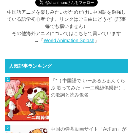
中国語アニメを楽しみたいがためだけに中国語を勉強し
ている語学初心者です。リンクはご自由にどうぞ（記事
毎でも構いません）
その他海外アニメについてはこちらで書いています
→「
World Animation Splash
」
人気記事ランキング
「*: ) 中国語で いーあるふぁんくら
ぶ 歌ってみた（一二粉絲俱樂部）」
の歌詞と読み仮名
中国の弾幕動画サイト「AcFun」が