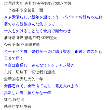
过啊过大年 爸和妈爷爷奶奶七姑八大姨
一个都不少全都见一面
さぁ素晴らしい新年を迎えよう パパママお爺ちゃんお
婆ちゃん親族みんな集まって
一人も欠けることなく全員で顔合わせ
咿呀咿呀哟 鞭炮齐鸣 锣鼓喧天
今夜不眠 齐德隆咚呛
イーヤイアヨ 爆竹が一斉に鳴り響き 銅鑼と鐘の音も
天まで届く
今夜は夜通し みんなでドンチャン騒ぎ
忘掉一切放下一切让我们迎接
全新的春天红火的一年
全部忘れて、全部捨て去り、迎え入れよう
真新しい春 賑やかな一年
红包 好想念
就是想要压岁钱