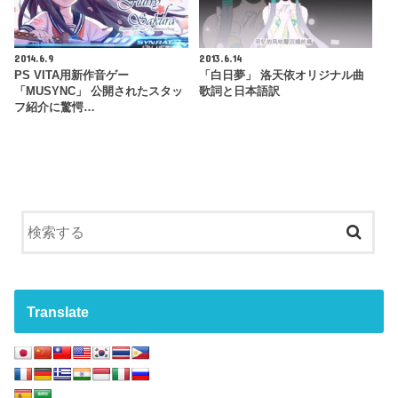
2014.6.9
2013.6.14
PS VITA用新作音ゲー
「白日夢」 洛天依オリジナル曲
「MUSYNC」 公開されたスタッ
歌詞と日本語訳
フ紹介に驚愕…
Translate