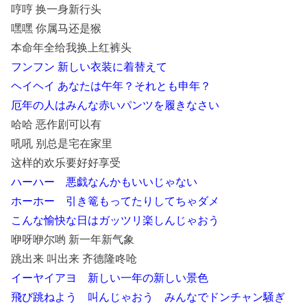
哼哼 换一身新行头
嘿嘿 你属马还是猴
本命年全给我换上红裤头
フンフン 新しい衣装に着替えて
ヘイヘイ あなたは午年？それとも申年？
厄年の人はみんな赤いパンツを履きなさい
哈哈 恶作剧可以有
吼吼 别总是宅在家里
这样的欢乐要好好享受
ハーハー 悪戯なんかもいいじゃない
ホーホー 引き篭もってたりしてちゃダメ
こんな愉快な日はガッツリ楽しんじゃおう
咿呀咿尔哟 新一年新气象
跳出来 叫出来 齐德隆咚呛
イーヤイアヨ 新しい一年の新しい景色
飛び跳ねよう 叫んじゃおう みんなでドンチャン騒ぎ