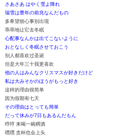
さあさあ はやく雪よ降れ
瑞雪は豊年の前兆なんだもの
多希望烦心事别出现
乖乖地让它去冬眠
心配事なんかは出てこないように
おとなしく冬眠させておこう
别人都喜欢过圣诞
但是大年三十我更喜欢
他の人はみんなクリスマスが好きだけど
私は大みそかのほうがもっと好き
这样的理由很简单
因为假期有七天
その理由はとっても簡単
だって休みが7日もあるんだもん
哼哼 来喝一碗稠酒
嘿嘿 贪杯也会上头