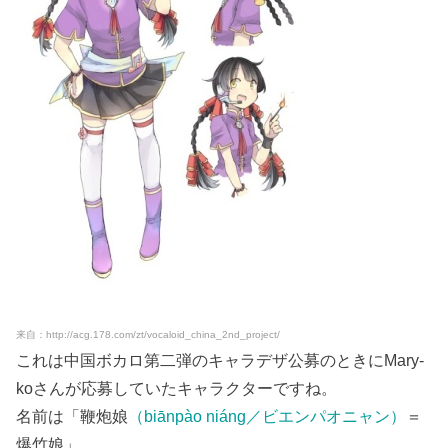
来自：http://acg.178.com/zt/vocaloid_china_2nd_project/
これは中国ボカロ第二弾のキャラデザ公募のときにMary-
koさんが応募していたキャラクターですね。
名前は「鞭炮娘
（biānpào niáng／ビエンパオニャン）
＝
爆竹娘」