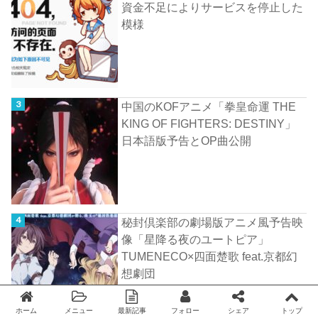
資金不足によりサービスを停止した
模様
中国のKOFアニメ「拳皇命運 THE
KING OF FIGHTERS: DESTINY」
日本語版予告とOP曲公開
秘封倶楽部の劇場版アニメ風予告映
像「星降る夜のユートピア」
TUMENECO×四面楚歌 feat.京都幻
想劇団
ホーム
メニュー
最新記事
フォロー
シェア
トップ
Twitter
facebook