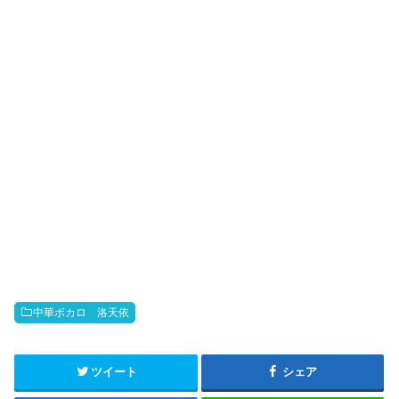
k
b
o
中華ボカロ 洛天依
ツイート
シェア