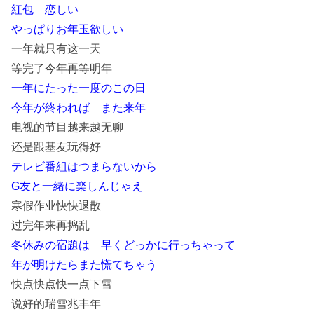
紅包 恋しい
やっぱりお年玉欲しい
一年就只有这一天
等完了今年再等明年
一年にたった一度のこの日
今年が終われば また来年
电视的节目越来越无聊
还是跟基友玩得好
テレビ番組はつまらないから
G友と一緒に楽しんじゃえ
寒假作业快快退散
过完年来再捣乱
冬休みの宿題は 早くどっかに行っちゃって
年が明けたらまた慌てちゃう
快点快点快一点下雪
说好的瑞雪兆丰年