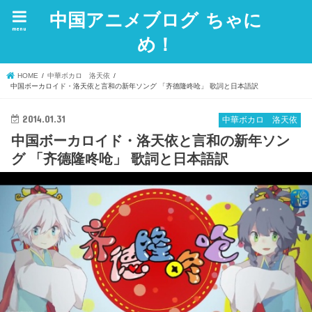
中国アニメブログ ちゃに
menu
め！
HOME
中華ボカロ 洛天依
中国ボーカロイド・洛天依と言和の新年ソング 「齐德隆咚呛」 歌詞と日本語訳
2014.01.31
中華ボカロ 洛天依
中国ボーカロイド・洛天依と言和の新年ソン
グ 「齐德隆咚呛」 歌詞と日本語訳