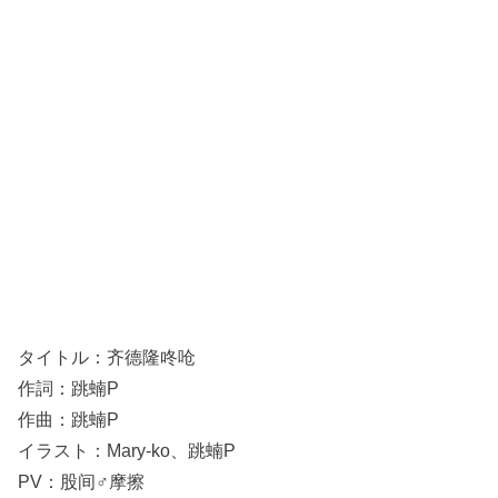
タイトル：齐德隆咚呛
作詞：跳蝻P
作曲：跳蝻P
イラスト：Mary-ko、跳蝻P
PV：股间♂摩擦