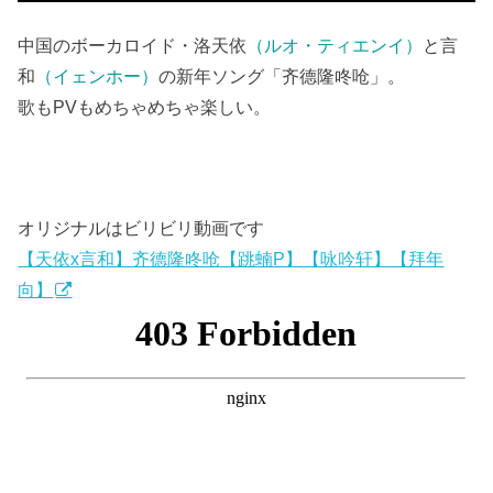
中国のボーカロイド・洛天依
（ルオ・ティエンイ）
と言
和
（イェンホー）
の新年ソング「齐德隆咚呛」。
歌もPVもめちゃめちゃ楽しい。
オリジナルはビリビリ動画です
【天依x言和】齐德隆咚呛【跳蝻P】【咏吟轩】【拜年
向】