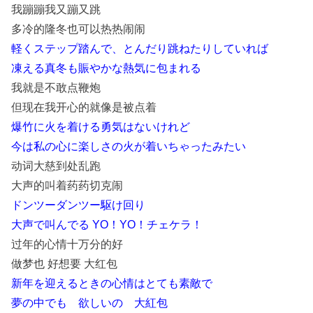
我蹦蹦我又蹦又跳
多冷的隆冬也可以热热闹闹
軽くステップ踏んで、とんだり跳ねたりしていれば
凍える真冬も賑やかな熱気に包まれる
我就是不敢点鞭炮
但现在我开心的就像是被点着
爆竹に火を着ける勇気はないけれど
今は私の心に楽しさの火が着いちゃったみたい
动词大慈到处乱跑
大声的叫着药药切克闹
ドンツーダンツー駆け回り
大声で叫んでる YO！YO！チェケラ！
过年的心情十万分的好
做梦也 好想要 大红包
新年を迎えるときの心情はとても素敵で
夢の中でも 欲しいの 大紅包