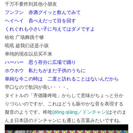
千万不要炸到其他小朋友
フンフン 赤酒グイッと飲んでみて
ヘイヘイ 呑べえだって目を回す
くれぐれも小さい子に与えてはダメですよ
哈哈 广场舞跳个够
吼吼 趁我们还是小孩
单纯的现在以后买不来
ハーハー 思う存分に広場で踊り
ホウホウ 私たちがまだ子供のうちに
単純な今この時は 二度と訪れることはないんだから
早口なので歌詞が長い・・・。
タイトルの「齐德隆咚呛」からして意味がちょっと分か
りづらいのですが、これはどうも賑やかな音を表現する
擬音のようです。咚呛
(dōng qiāng／ドンチャン)
はそのま
んま日本語のドンチャンにも通じる言葉みたいですね。