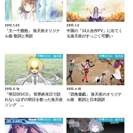
2013.1.22
2013.1.2
「欠一个拥抱」 洛天依オリジナ
中国の「14人合作PV」に出てく
ル曲 歌詞と和訳
る洛天依がすっごく可愛い
中華ボカロ 洛天依
中華ボカロ 洛天依
2013.2.16
2013.4.10
「明日DISCO」 世界終末日で訪
「四角遊戯」 洛天依のオリジナ
れないはずの明日を歌った洛天依
ル曲 歌詞と日本語訳
ソング …
中華ボカロ 洛天依
中華ボカロ 洛天依