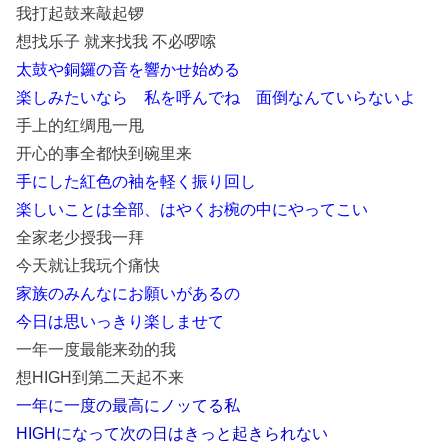
我打起鼓来敲起锣
想找乐子 就来找我 不必啰嗦
太鼓や銅鑼の音を響かせ始める
楽しみたいなら 私を呼んでね 面倒なんていらないよ
手上的红绸甩一甩
开心的事全都快到碗里来
手にした紅色の袖を軽く振り回し
楽しいことは全部、はやくお椀の中にやってこい
全家老少授我一拜
今天就让我玩个痛快
家族のみんなにお願いがあるの
今日は思いっきり楽しませて
一年一度最能来劲的我
想HIGH到第二天起不来
一年に一度の最高にノッてる私
HIGHになって次の日はきっと起きられない