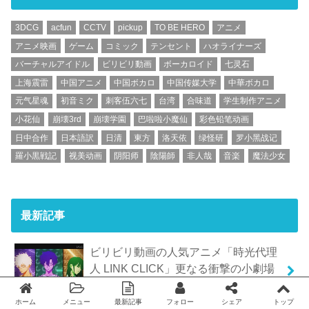
3DCG
acfun
CCTV
pickup
TO BE HERO
アニメ
アニメ映画
ゲーム
コミック
テンセント
ハオライナーズ
バーチャルアイドル
ビリビリ動画
ボーカロイド
七灵石
上海震雷
中国アニメ
中国ボカロ
中国传媒大学
中華ボカロ
元气星魂
初音ミク
刺客伍六七
台湾
合味道
学生制作アニメ
小花仙
崩壊3rd
崩壊学園
巴啦啦小魔仙
彩色铅笔动画
日中合作
日本語訳
日清
東方
洛天依
绿怪研
罗小黑战记
羅小黒戦記
视美动画
阴阳师
陰陽師
非人哉
音楽
魔法少女
最新記事
ビリビリ動画の人気アニメ「時光代理
人 LINK CLICK」更なる衝撃の小劇場
版第7話
2022.04.10
ホーム
メニュー
最新記事
フォロー
シェア
トップ
Twitter
facebook