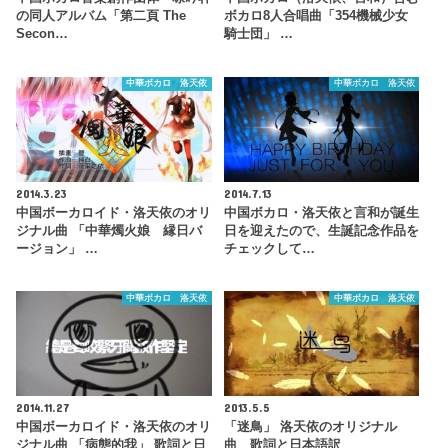
の同人アルバム「第二頁 The
ボカロ8人合唱曲「354機械少女
Secon…
騎士団」 …
中華ボカロ 洛天依
中華ボカロ 洛天依
2014.3.23
2014.7.13
中国ボーカロイド・洛天依のオリ
中国ボカロ・洛天依と言和が誕生
ジナル曲 「中華燭火娘 縁日バ
日を迎えたので、生誕記念作品を
ージョン」 …
チェックして…
中華ボカロ 洛天依
中華ボカロ 洛天依
2014.11.27
2013.5.5
中国ボーカロイド・洛天依のオリ
「迷鳥」 洛天依のオリジナル
ジナル曲 「病態的我」 歌詞と日
曲 歌詞と日本語訳