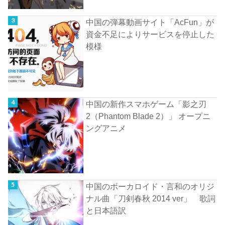
中国の弾幕動画サイト「AcFun」が
資金不足によりサービスを停止した
模様
中国の新作スマホゲーム「影之刃
2（Phantom Blade 2）」 オープニ
ングアニメ
中国のボーカロイド・言和のオリジ
ナル曲「刀剣春秋 2014 ver」 歌詞
と日本語訳