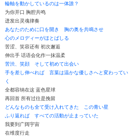
輪軸を動かしているのは一体誰？
为你开口 胸腔共鸣
迸发出灵魂律奏
あなたのために口を開き 胸の奥を共鳴させ
心のメロディーがほとばしる
苦涩、笑容还有 初次邂逅
伸出手 话语会化作一抹温柔
苦渋、笑顔 そして初めて出会い
手を差し伸べれば 言葉は温かな優しさへと変わってい
く
全都容纳在这 蓝色星球
再回首 所有过往是挽留
どんなものも全て受け入れてきた この青い星
ふり返れば すべての活動が止まっていた
我要到广阔宇宙
在维度行走