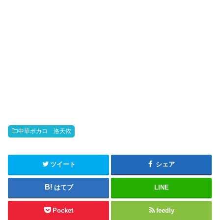
中華ボカロ 洛天依
ツイート
シェア
はてブ
LINE
Pocket
feedly