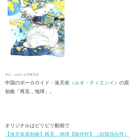
来自：weibo @雪樱雪原
中国のボーカロイド・洛天依
（ルオ・ティエンイ）
の原
创曲「再见，地球」。
オリジナルはビリビリ動画で
【洛天依原创曲】再见，地球【咏吟轩】（自我洗白作）