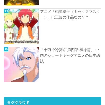
アニメ「磁星骑士（ミックスマスタ
ー）」は正規の作品なの？？
「十万个冷笑话 第四話 福禄篇」 中
国のショートギャグアニメの日本語
訳
タグクラウド