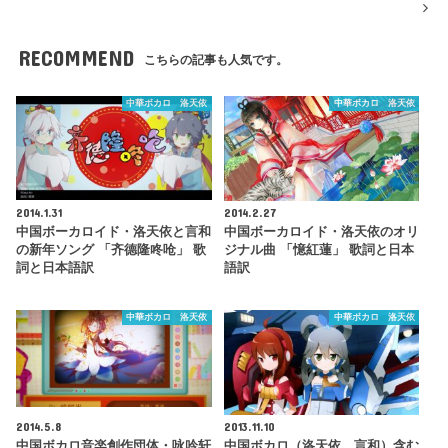
RECOMMEND
こちらの記事も人気です。
中華ボカロ 洛天依
中華ボカロ 洛天依
2014.1.31
2014.2.27
中国ボーカロイド・洛天依と言和
中国ボーカロイド・洛天依のオリ
の新年ソング 「齐德隆咚呛」 歌
ジナル曲 「憶紅蓮」 歌詞と日本
詞と日本語訳
語訳
中華ボカロ 洛天依
中華ボカロ 洛天依
2014.5.8
2013.11.10
中国ボカロ音楽創作団体・咏吟轩
中国ボカロ（洛天依、言和）含む