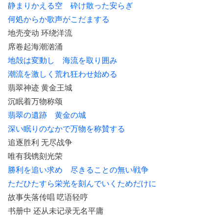
静まりかえる空 砕け散った安らぎ
何処からか歌声がこだまする
地壳变动 环绕洋流
席卷起海潮汹涌
地殻は変動し 海流を取り囲み
潮流を激しく荒れ狂わせ始める
翡翠神迹 黄金王城
沉眠着万物称颂
翡翠の遺跡 黄金の城
深い眠りのなかで万物を称賛する
追逐胜利 无尽战争
唯有我镌刻光荣
勝利を追い求め 尽きることの無い戦争
ただひたすら栄光を刻んでいくためだけに
故事失落传唱 呓语轻哼
书册中 还从未记录无名平庸