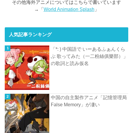
その他海外アニメについてはこちらで書いています
→「
World Animation Splash
」
人気記事ランキング
「*: ) 中国語で いーあるふぁんくら
ぶ 歌ってみた（一二粉絲俱樂部）」
の歌詞と読み仮名
中国の自主製作アニメ「記憶管理局
False Memory」が凄い