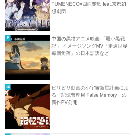
TUMENECO×四面楚歌 feat.京都幻
想劇団
中国の黒猫アニメ映画 「羅小黒戦
記」 イメージソングMV『走過世界
每個角落』の日本語訳など
ビリビリ動画の小宇宙新星計画によ
る「記憶管理局 False Memory」の
新作PV公開