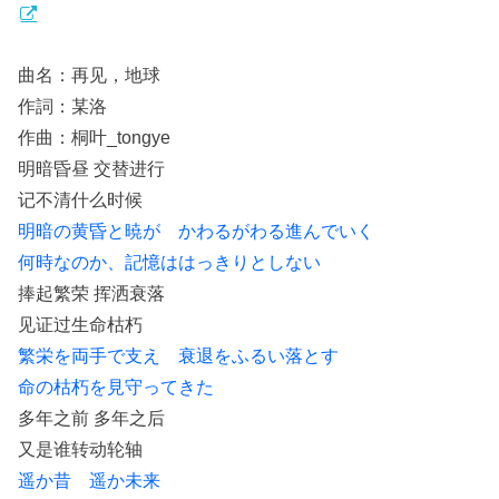
曲名：再见，地球
作詞：某洛
作曲：桐叶_tongye
明暗昏昼 交替进行
记不清什么时候
明暗の黄昏と暁が かわるがわる進んでいく
何時なのか、記憶ははっきりとしない
捧起繁荣 挥洒衰落
见证过生命枯朽
繁栄を両手で支え 衰退をふるい落とす
命の枯朽を見守ってきた
多年之前 多年之后
又是谁转动轮轴
遥か昔 遥か未来