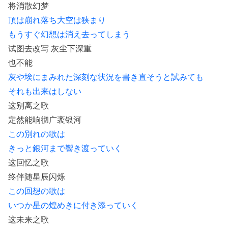
将消散幻梦
頂は崩れ落ち大空は狭まり
もうすぐ幻想は消え去ってしまう
试图去改写 灰尘下深重
也不能
灰や埃にまみれた深刻な状況を書き直そうと試みても
それも出来はしない
这别离之歌
定然能响彻广袤银河
この別れの歌は
きっと銀河まで響き渡っていく
这回忆之歌
终伴随星辰闪烁
この回想の歌は
いつか星の煌めきに付き添っていく
这未来之歌