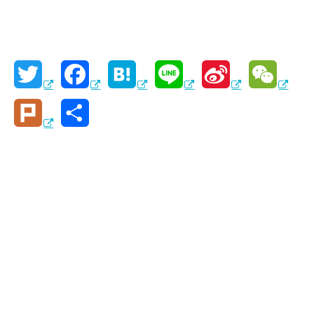
T
F
H
L
S
W
w
a
a
i
i
e
P
共
i
c
t
n
n
C
l
有
t
e
e
e
a
h
u
t
b
n
W
a
r
e
o
a
e
t
k
r
o
i
k
b
o