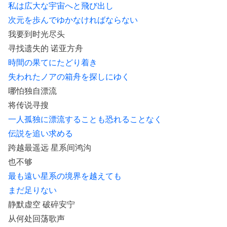
私は広大な宇宙へと飛び出し
次元を歩んでゆかなければならない
我要到时光尽头
寻找遗失的 诺亚方舟
時間の果てにたどり着き
失われたノアの箱舟を探しにゆく
哪怕独自漂流
将传说寻搜
一人孤独に漂流することも恐れることなく
伝説を追い求める
跨越最遥远 星系间鸿沟
也不够
最も遠い星系の境界を越えても
まだ足りない
静默虚空 破碎安宁
从何处回荡歌声