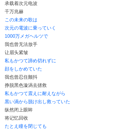
承载着次元电波
千万兆赫
この未来の歌は
次元の電波に乗っていく
1000万メガヘルツで
我也曾无法放手
让眉头紧皱
私もかつて諦め切れずに
顔をしかめていた
我也曾忍住颤抖
挣脱黑色漩涡去拯救
私もかつて震えに耐えながら
黒い渦から脱け出し救っていた
纵然闭上眼眸
将记忆回收
たとえ瞳を閉じても