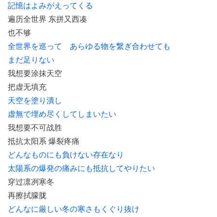
記憶はよみがえってくる
遍历全世界 东拼又西凑
也不够
全世界を巡って あらゆる物を繋ぎ合わせても
まだ足りない
我想要涂抹天空
把虚无填充
天空を塗り潰し
虚無で埋め尽くしてしまいたい
我想要不可战胜
抵抗太阳系 爆裂疼痛
どんなものにも負けない存在なり
太陽系の爆発の痛みにも抵抗してやりたい
穿过凛冽寒冬
再擦拭朦胧
どんなに厳しい冬の寒さもくぐり抜け