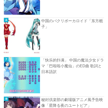
中国のパクリボーカロイド「东方栀
子」
「快乐的扑满」 中国の魔法少女ドラ
マ「巴啦啦小魔仙」のED曲 歌詞と
日本語訳
秘封倶楽部の劇場版アニメ風予告映
像「星降る夜のユートピア」