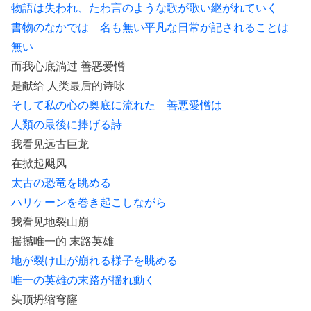
物語は失われ、たわ言のような歌が歌い継がれていく
書物のなかでは 名も無い平凡な日常が記されることは
無い
而我心底淌过 善恶爱憎
是献给 人类最后的诗咏
そして私の心の奥底に流れた 善悪愛憎は
人類の最後に捧げる詩
我看见远古巨龙
在掀起飓风
太古の恐竜を眺める
ハリケーンを巻き起こしながら
我看见地裂山崩
摇撼唯一的 末路英雄
地が裂け山が崩れる様子を眺める
唯一の英雄の末路が揺れ動く
头顶坍缩穹窿