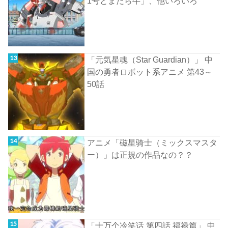
1号とまだら牛」、他いろいろ
「元気星魂（Star Guardian）」 中
国の勇者ロボット系アニメ 第43～
50話
アニメ「磁星骑士（ミックスマスタ
ー）」は正規の作品なの？？
「十万个冷笑话 第四話 福禄篇」 中