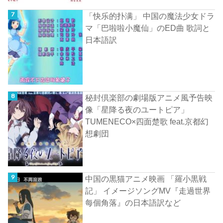
「快乐的扑满」 中国の魔法少女ドラ
マ「巴啦啦小魔仙」のED曲 歌詞と
日本語訳
秘封倶楽部の劇場版アニメ風予告映
像「星降る夜のユートピア」
TUMENECO×四面楚歌 feat.京都幻
想劇団
中国の黒猫アニメ映画 「羅小黒戦
記」 イメージソングMV『走過世界
每個角落』の日本語訳など