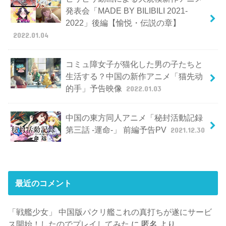
発表会「MADE BY BILIBILI 2021-
2022」後編【愉悦・伝説の章】
2022.01.04
コミュ障女子が猫化した男の子たちと
生活する？中国の新作アニメ「猫先动
的手」予告映像
2022.01.03
中国の東方同人アニメ「秘封活動記録
第三話 -運命-」 前編予告PV
2021.12.30
最近のコメント
「戦艦少女」 中国版パクリ艦これの真打ちが遂にサービ
ス開始！したのでプレイしてみた
に
匿名
より