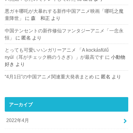
悪ガキ哪吒が大暴れする新作中国アニメ映画「哪吒之魔
童降世」
に
森 和正
より
中国テンセントの新作修仙ファンタジーアニメ「一念永
恒」
に
匿名
より
とっても可愛いハンガリーアニメ 「A kockásfülű
nyúl（耳がチェック柄のうさぎ）」が最高です
に
小動物
好き
より
“4月1日”の中国アニメ関連重大発表まとめ
に
匿名
より
アーカイブ
2022年4月