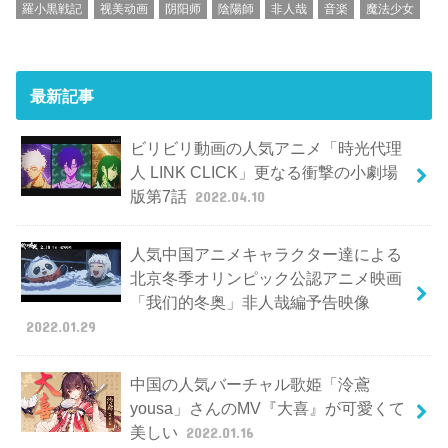
羅小黒戦記
视美动画
阴阳师
陰陽師
非人哉
音楽
魔法少女
最新記事
ビリビリ動画の人気アニメ「時光代理
人 LINK CLICK」更なる衝撃の小劇場
版第7話
2022.04.10
人気中国アニメキャラクター達による
北京冬季オリンピック公認アニメ映画
「我们的冬奥」非人哉編予告映像
2022.01.29
中国の人気バーチャル歌姫「泠鳶
yousa」さんのMV『大喜』が可愛くて
美しい
2022.01.16