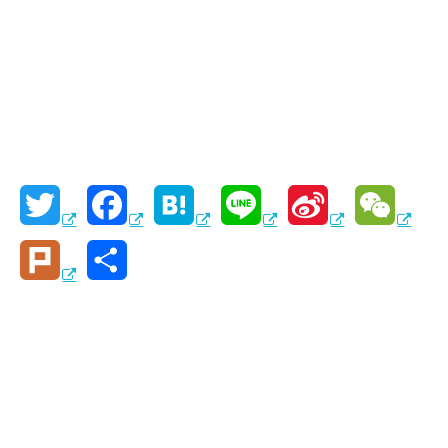
T
F
H
L
S
W
w
a
a
i
i
e
P
共
i
c
t
n
n
C
l
有
t
e
e
e
a
h
u
t
b
n
W
a
r
e
o
a
e
t
k
r
o
i