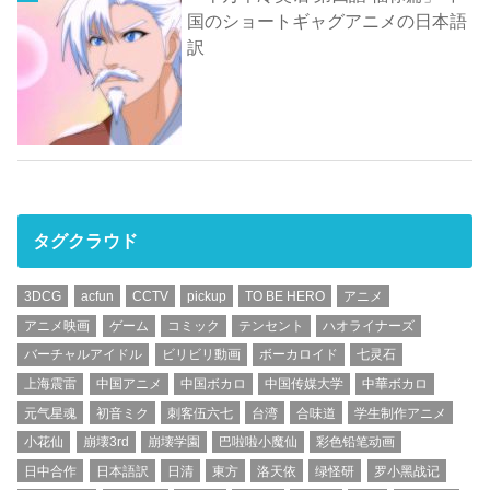
国のショートギャグアニメの日本語
訳
タグクラウド
3DCG
acfun
CCTV
pickup
TO BE HERO
アニメ
アニメ映画
ゲーム
コミック
テンセント
ハオライナーズ
バーチャルアイドル
ビリビリ動画
ボーカロイド
七灵石
上海震雷
中国アニメ
中国ボカロ
中国传媒大学
中華ボカロ
元气星魂
初音ミク
刺客伍六七
台湾
合味道
学生制作アニメ
小花仙
崩壊3rd
崩壊学園
巴啦啦小魔仙
彩色铅笔动画
日中合作
日本語訳
日清
東方
洛天依
绿怪研
罗小黑战记