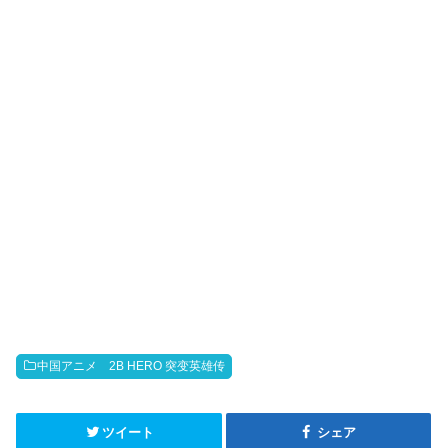
k
b
o
中国アニメ 2B HERO 突变英雄传
ツイート
シェア