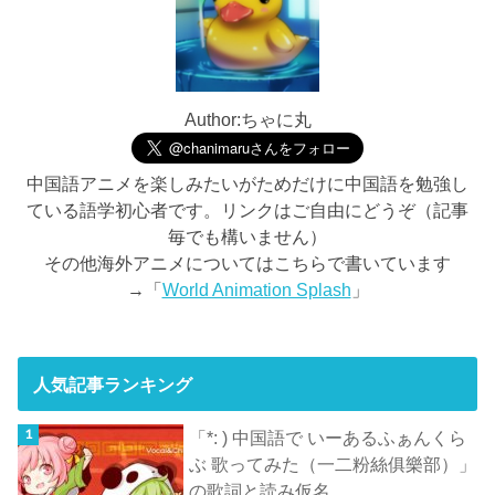
Author:ちゃに丸
中国語アニメを楽しみたいがためだけに中国語を勉強し
ている語学初心者です。リンクはご自由にどうぞ（記事
毎でも構いません）
その他海外アニメについてはこちらで書いています
→「
World Animation Splash
」
人気記事ランキング
「*: ) 中国語で いーあるふぁんくら
ぶ 歌ってみた（一二粉絲俱樂部）」
の歌詞と読み仮名