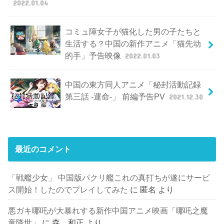
2022.01.04
コミュ障女子が猫化した男の子たちと
生活する？中国の新作アニメ「猫先动
的手」予告映像
2022.01.03
中国の東方同人アニメ「秘封活動記録
第三話 -運命-」 前編予告PV
2021.12.30
最近のコメント
「戦艦少女」 中国版パクリ艦これの真打ちが遂にサービ
ス開始！したのでプレイしてみた
に
匿名
より
悪ガキ哪吒が大暴れする新作中国アニメ映画「哪吒之魔
童降世」
に
森 和正
より