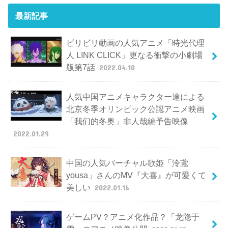
最新記事
ビリビリ動画の人気アニメ「時光代理
人 LINK CLICK」更なる衝撃の小劇場
版第7話
2022.04.10
人気中国アニメキャラクター達による
北京冬季オリンピック公認アニメ映画
「我们的冬奥」非人哉編予告映像
2022.01.29
中国の人気バーチャル歌姫「泠鳶
yousa」さんのMV『大喜』が可愛くて
美しい
2022.01.16
ゲームPV？アニメ化作品？「龙隐于