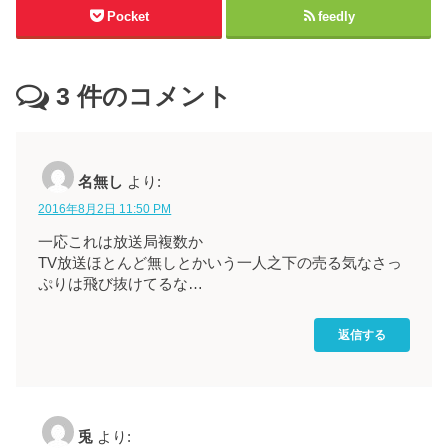
Pocket
feedly
3
件のコメント
名無し
より:
2016年8月2日 11:50 PM
一応これは放送局複数か
TV放送ほとんど無しとかいう一人之下の売る気なさっ
ぷりは飛び抜けてるな…
返信する
兎
より: