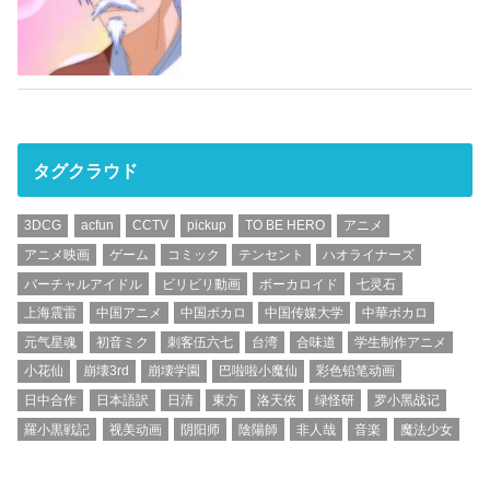
タグクラウド
3DCG
acfun
CCTV
pickup
TO BE HERO
アニメ
アニメ映画
ゲーム
コミック
テンセント
ハオライナーズ
バーチャルアイドル
ビリビリ動画
ボーカロイド
七灵石
上海震雷
中国アニメ
中国ボカロ
中国传媒大学
中華ボカロ
元气星魂
初音ミク
刺客伍六七
台湾
合味道
学生制作アニメ
小花仙
崩壊3rd
崩壊学園
巴啦啦小魔仙
彩色铅笔动画
日中合作
日本語訳
日清
東方
洛天依
绿怪研
罗小黑战记
羅小黒戦記
视美动画
阴阳师
陰陽師
非人哉
音楽
魔法少女