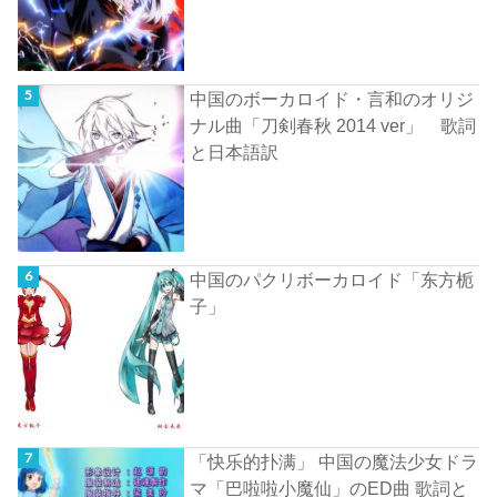
中国のボーカロイド・言和のオリジ
ナル曲「刀剣春秋 2014 ver」 歌詞
と日本語訳
中国のパクリボーカロイド「东方栀
子」
「快乐的扑满」 中国の魔法少女ドラ
マ「巴啦啦小魔仙」のED曲 歌詞と