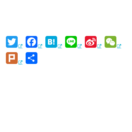
T
F
H
L
S
W
w
a
a
i
i
e
P
共
i
c
t
n
n
C
l
有
t
e
e
e
a
h
u
t
b
n
W
a
r
e
o
a
e
t
k
r
o
i
k
b