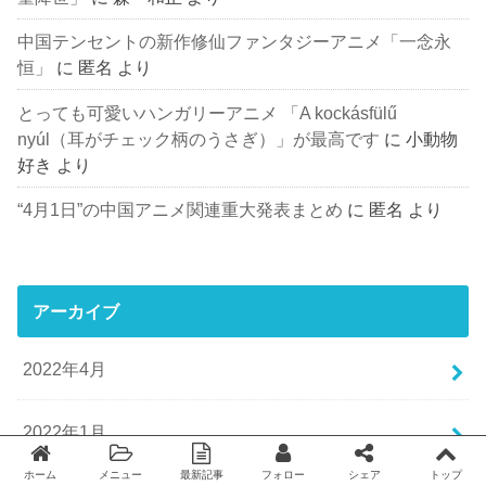
中国テンセントの新作修仙ファンタジーアニメ「一念永
恒」
に
匿名
より
とっても可愛いハンガリーアニメ 「A kockásfülű
nyúl（耳がチェック柄のうさぎ）」が最高です
に
小動物
好き
より
“4月1日”の中国アニメ関連重大発表まとめ
に
匿名
より
アーカイブ
2022年4月
2022年1月
ホーム
メニュー
最新記事
フォロー
シェア
トップ
Twitter
facebook