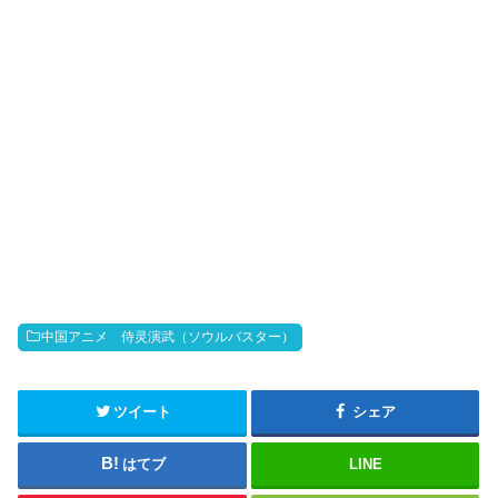
o
中国アニメ 侍灵演武（ソウルバスター）
ツイート
シェア
はてブ
LINE