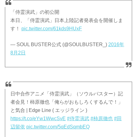
「侍霊演武」の初公開
本日、「侍霊演武」日本上陸記者発表会を開催しま
す！
pic.twitter.com/61kds9HUxF
— SOUL BUSTER公式 (@SOULBUSTER_)
2016年
8月2日
日中合作アニメ「侍霊演武」（ソウルバスター）記
者会見！柿原徹也「俺らがおもしろくするんで！」
と気合 | Edge Line ( エッジライン )
https://t.co/eYw1WwcSvE
#侍霊演武
#柿原徹也
#田
辺留依
pic.twitter.com/5qEdSqmbEQ