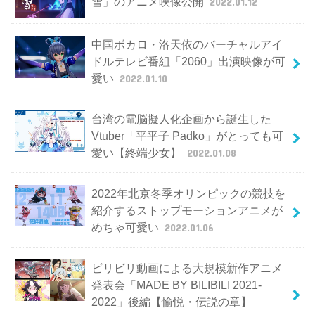
雪」のアニメ映像公開
2022.01.12
中国ボカロ・洛天依のバーチャルアイ
ドルテレビ番組「2060」出演映像が可
愛い
2022.01.10
台湾の電脳擬人化企画から誕生した
Vtuber「平平子 Padko」がとっても可
愛い【終端少女】
2022.01.08
2022年北京冬季オリンピックの競技を
紹介するストップモーションアニメが
めちゃ可愛い
2022.01.06
ビリビリ動画による大規模新作アニメ
発表会「MADE BY BILIBILI 2021-
2022」後編【愉悦・伝説の章】