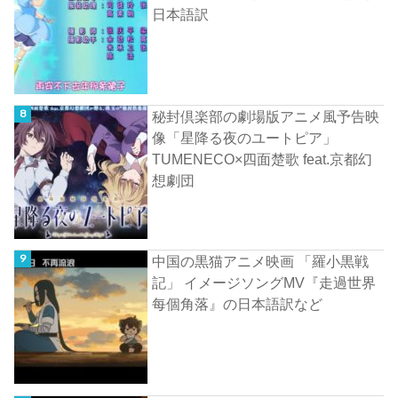
日本語訳
秘封倶楽部の劇場版アニメ風予告映
像「星降る夜のユートピア」
TUMENECO×四面楚歌 feat.京都幻
想劇団
中国の黒猫アニメ映画 「羅小黒戦
記」 イメージソングMV『走過世界
每個角落』の日本語訳など