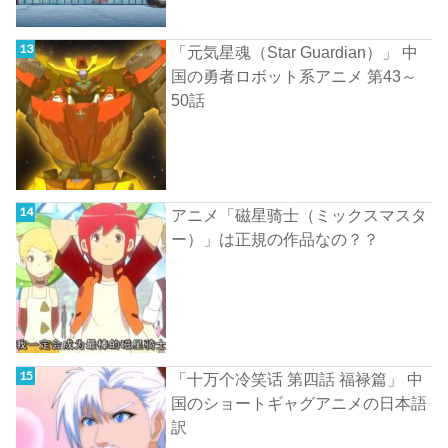
「元気星魂（Star Guardian）」 中
国の勇者ロボット系アニメ 第43～
50話
アニメ「磁星骑士（ミックスマスタ
ー）」は正規の作品なの？？
「十万个冷笑话 第四話 福禄篇」 中
国のショートギャグアニメの日本語
訳