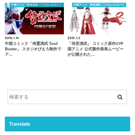
中国アニメ 侍灵演武（ソウルバスター）
中国アニメ 侍灵演武（ソウルバスター）
2016.1.14
2013.1.3
中国コミック「侍霊演武 Soul
「侍灵演武」 コミック原作の中
Buster」 スタジオぴえろ制作で
国アニメ 公式製作発表ムービー
ア…
が公開された…
Translate