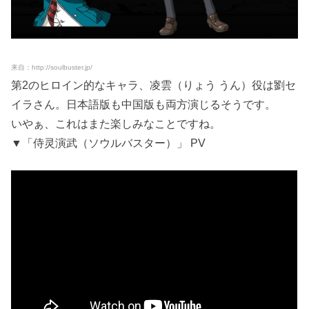
来自：http://soulbuster.jp/
第2のヒロイン的なキャラ、凌雲（りょう うん）役は劉セ
イラさん。日本語版も中国版も両方演じるそうです。
いやぁ、これはまた楽しみなことですね。
▼「侍灵演武（ソウルバスター）」 PV