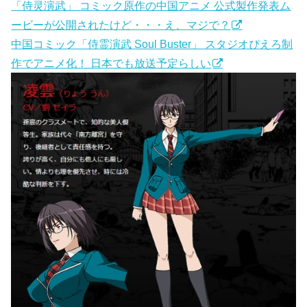
「侍灵演武」 コミック原作の中国アニメ 公式製作発表ム
ービーが公開されたけど・・・え、マジで？
中国コミック「侍霊演武 Soul Buster」 スタジオぴえろ制
作でアニメ化！ 日本でも放送予定らしい