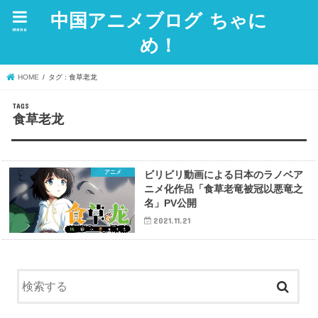
中国アニメブログ ちゃに
menu
め！
HOME
タグ : 食草老龙
食草老龙
アニメ
ビリビリ動画による日本のラノベア
ニメ化作品「食草老竜被冠以悪竜之
名」PV公開
2021.11.21