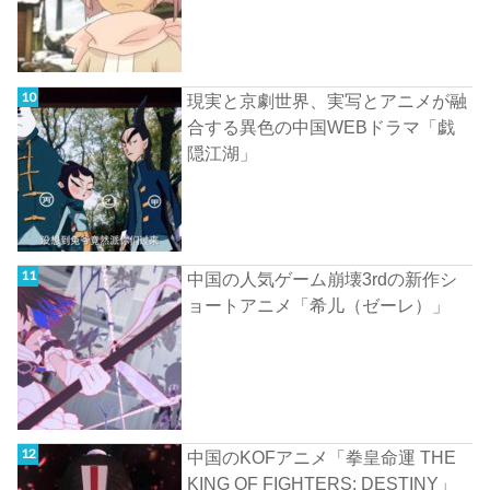
現実と京劇世界、実写とアニメが融
合する異色の中国WEBドラマ「戯
隠江湖」
中国の人気ゲーム崩壊3rdの新作シ
ョートアニメ「希儿（ゼーレ）」
中国のKOFアニメ「拳皇命運 THE
KING OF FIGHTERS: DESTINY」