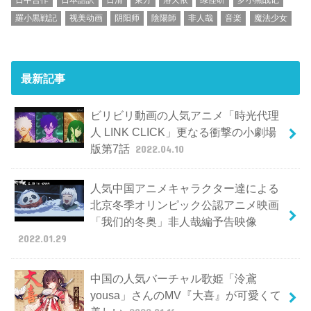
羅小黒戦記
视美动画
阴阳师
陰陽師
非人哉
音楽
魔法少女
最新記事
ビリビリ動画の人気アニメ「時光代理
人 LINK CLICK」更なる衝撃の小劇場
版第7話
2022.04.10
人気中国アニメキャラクター達による
北京冬季オリンピック公認アニメ映画
「我们的冬奥」非人哉編予告映像
2022.01.29
中国の人気バーチャル歌姫「泠鳶
yousa」さんのMV『大喜』が可愛くて