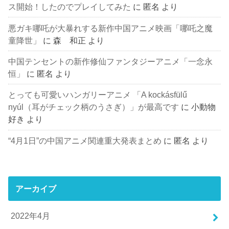
ス開始！したのでプレイしてみた
に
匿名
より
悪ガキ哪吒が大暴れする新作中国アニメ映画「哪吒之魔
童降世」
に
森 和正
より
中国テンセントの新作修仙ファンタジーアニメ「一念永
恒」
に
匿名
より
とっても可愛いハンガリーアニメ 「A kockásfülű
nyúl（耳がチェック柄のうさぎ）」が最高です
に
小動物
好き
より
“4月1日”の中国アニメ関連重大発表まとめ
に
匿名
より
アーカイブ
2022年4月