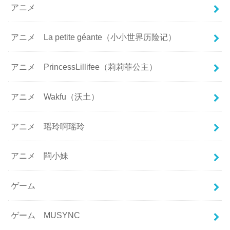
アニメ
アニメ La petite géante（小小世界历险记）
アニメ PrincessLillifee（莉莉菲公主）
アニメ Wakfu（沃土）
アニメ 瑶玲啊瑶玲
アニメ 閰小妹
ゲーム
ゲーム MUSYNC