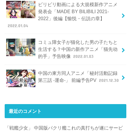
ビリビリ動画による大規模新作アニメ
発表会「MADE BY BILIBILI 2021-
2022」後編【愉悦・伝説の章】
2022.01.04
コミュ障女子が猫化した男の子たちと
生活する？中国の新作アニメ「猫先动
的手」予告映像
2022.01.03
中国の東方同人アニメ「秘封活動記録
第三話 -運命-」 前編予告PV
2021.12.30
最近のコメント
「戦艦少女」 中国版パクリ艦これの真打ちが遂にサービ