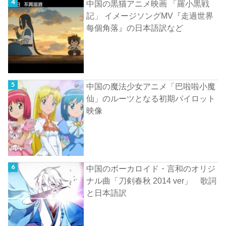
中国の黒猫アニメ映画 「羅小黒戦
記」 イメージソングMV『走過世界
每個角落』の日本語訳など
中国の魔法少女アニメ「巴啦啦小魔
仙」のルーツとなる初期パイロット
映像
中国のボーカロイド・言和のオリジ
ナル曲「刀剣春秋 2014 ver」 歌詞
と日本語訳