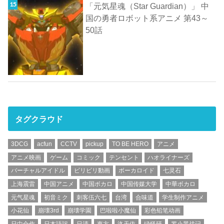
「元気星魂（Star Guardian）」 中
国の勇者ロボット系アニメ 第43～
50話
タグクラウド
3DCG
acfun
CCTV
pickup
TO BE HERO
アニメ
アニメ映画
ゲーム
コミック
テンセント
ハオライナーズ
バーチャルアイドル
ビリビリ動画
ボーカロイド
七灵石
上海震雷
中国アニメ
中国ボカロ
中国传媒大学
中華ボカロ
元气星魂
初音ミク
刺客伍六七
台湾
合味道
学生制作アニメ
小花仙
崩壊3rd
崩壊学園
巴啦啦小魔仙
彩色铅笔动画
日中合作
日本語訳
日清
東方
洛天依
绿怪研
罗小黑战记