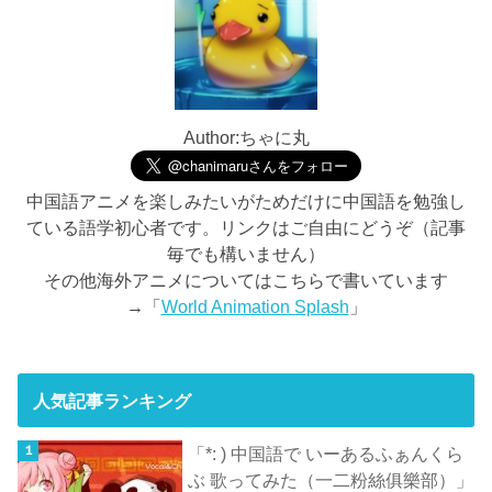
Author:ちゃに丸
中国語アニメを楽しみたいがためだけに中国語を勉強し
ている語学初心者です。リンクはご自由にどうぞ（記事
毎でも構いません）
その他海外アニメについてはこちらで書いています
→「
World Animation Splash
」
人気記事ランキング
「*: ) 中国語で いーあるふぁんくら
ぶ 歌ってみた（一二粉絲俱樂部）」