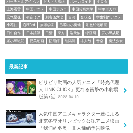
バーチャルアイドル
ビリビリ動画
ボーカロイド
七灵石
上海震雷
中国アニメ
中国ボカロ
中国传媒大学
中華ボカロ
元气星魂
初音ミク
刺客伍六七
台湾
合味道
学生制作アニメ
小花仙
崩壊3rd
崩壊学園
巴啦啦小魔仙
彩色铅笔动画
日中合作
日本語訳
日清
東方
洛天依
绿怪研
罗小黑战记
羅小黒戦記
视美动画
阴阳师
陰陽師
非人哉
音楽
魔法少女
最新記事
ビリビリ動画の人気アニメ「時光代理
人 LINK CLICK」更なる衝撃の小劇場
版第7話
2022.04.10
人気中国アニメキャラクター達による
北京冬季オリンピック公認アニメ映画
「我们的冬奥」非人哉編予告映像