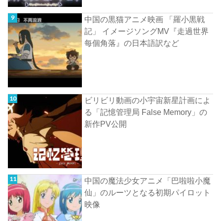
中国の黒猫アニメ映画 「羅小黒戦
記」 イメージソングMV『走過世界
每個角落』の日本語訳など
ビリビリ動画の小宇宙新星計画によ
る「記憶管理局 False Memory」の
新作PV公開
中国の魔法少女アニメ「巴啦啦小魔
仙」のルーツとなる初期パイロット
映像