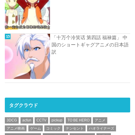
「十万个冷笑话 第四話 福禄篇」 中
国のショートギャグアニメの日本語
訳
タグクラウド
3DCG
acfun
CCTV
pickup
TO BE HERO
アニメ
アニメ映画
ゲーム
コミック
テンセント
ハオライナーズ