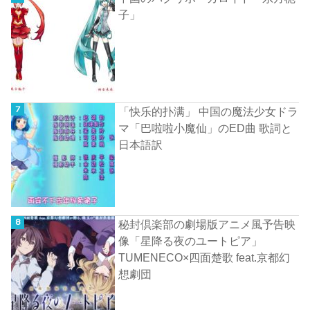
子」
「快乐的扑满」 中国の魔法少女ドラ
マ「巴啦啦小魔仙」のED曲 歌詞と
日本語訳
秘封倶楽部の劇場版アニメ風予告映
像「星降る夜のユートピア」
TUMENECO×四面楚歌 feat.京都幻
想劇団