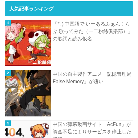
人気記事ランキング
「*: ) 中国語で いーあるふぁんくら
ぶ 歌ってみた（一二粉絲俱樂部）」
の歌詞と読み仮名
中国の自主製作アニメ「記憶管理局
False Memory」が凄い
中国の弾幕動画サイト「AcFun」が
資金不足によりサービスを停止した