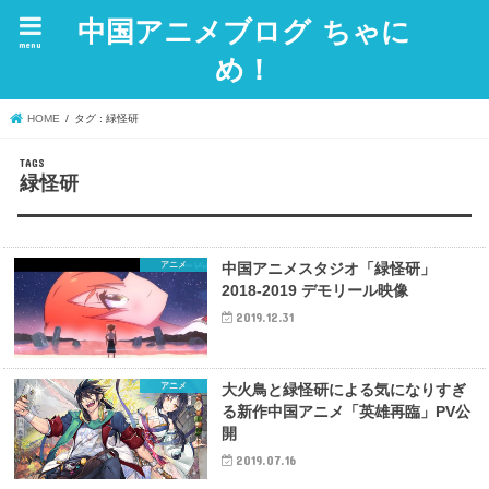
中国アニメブログ ちゃに
menu
め！
HOME
タグ : 緑怪研
緑怪研
アニメ
中国アニメスタジオ「緑怪研」
2018-2019 デモリール映像
2019.12.31
アニメ
大火鳥と緑怪研による気になりすぎ
る新作中国アニメ「英雄再臨」PV公
開
2019.07.16