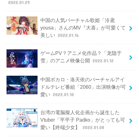
2022.01.29
中国の人気バーチャル歌姫「泠鳶
yousa」さんのMV『大喜』が可愛くて
美しい
2022.01.16
ゲームPV？アニメ化作品？「龙隐于
雪」のアニメ映像公開
2022.01.12
中国ボカロ・洛天依のバーチャルアイ
ドルテレビ番組「2060」出演映像が可
愛い
2022.01.10
台湾の電脳擬人化企画から誕生した
Vtuber「平平子 Padko」がとっても可
愛い【終端少女】
2022.01.08