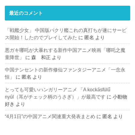
最近のコメント
「戦艦少女」 中国版パクリ艦これの真打ちが遂にサービ
ス開始！したのでプレイしてみた
に
匿名
より
悪ガキ哪吒が大暴れする新作中国アニメ映画「哪吒之魔
童降世」
に
森 和正
より
中国テンセントの新作修仙ファンタジーアニメ「一念永
恒」
に
匿名
より
とっても可愛いハンガリーアニメ 「A kockásfülű
nyúl（耳がチェック柄のうさぎ）」が最高です
に
小動物
好き
より
“4月1日”の中国アニメ関連重大発表まとめ
に
匿名
より