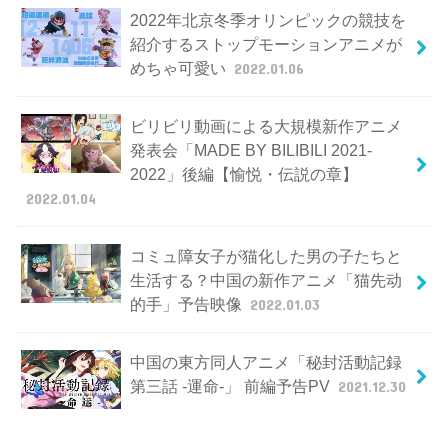
2022年北京冬季オリンピックの競技を
紹介するストップモーションアニメが
めちゃ可愛い
2022.01.06
ビリビリ動画による大規模新作アニメ
発表会「MADE BY BILIBILI 2021-
2022」後編【愉悦・伝説の章】
2022.01.04
コミュ障女子が猫化した男の子たちと
生活する？中国の新作アニメ「猫先动
的手」予告映像
2022.01.03
中国の東方同人アニメ「秘封活動記録
第三話 -運命-」 前編予告PV
2021.12.30