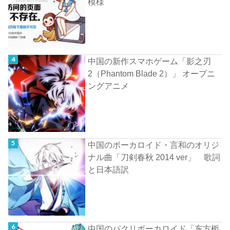
模様
中国の新作スマホゲーム「影之刃
2（Phantom Blade 2）」 オープニ
ングアニメ
中国のボーカロイド・言和のオリジ
ナル曲「刀剣春秋 2014 ver」 歌詞
と日本語訳
中国のパクリボーカロイド「东方栀