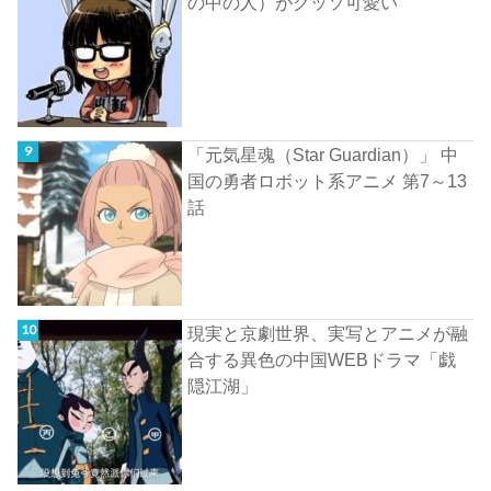
の中の人）がクッソ可愛い
「元気星魂（Star Guardian）」 中
国の勇者ロボット系アニメ 第7～13
話
現実と京劇世界、実写とアニメが融
合する異色の中国WEBドラマ「戯
隠江湖」