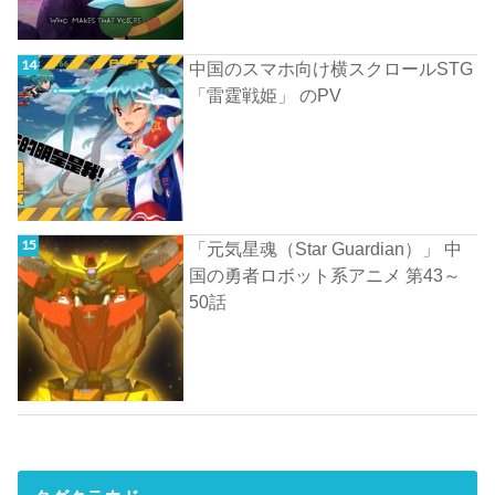
中国のスマホ向け横スクロールSTG
「雷霆戦姫」 のPV
「元気星魂（Star Guardian）」 中
国の勇者ロボット系アニメ 第43～
50話