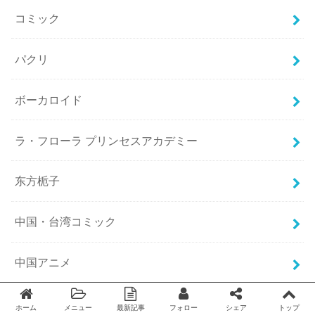
コミック
パクリ
ボーカロイド
ラ・フローラ プリンセスアカデミー
东方栀子
中国・台湾コミック
中国アニメ
中国アニメ 2B HERO 突变英雄传
ホーム
メニュー
最新記事
フォロー
シェア
トップ
Twitter
facebook