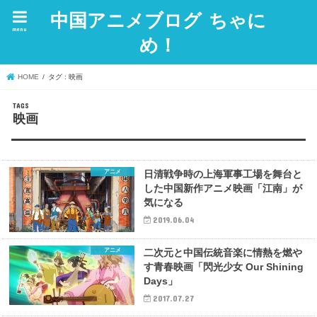
中国アニメブログ ちゃに
menu
め！
HOME
タグ : 映画
映画
アニメ
日清戦争時の上海軍事工場を舞台と
した中国新作アニメ映画「江南」が
気になる
2019.06.04
アニメ
二次元と中国伝統音楽に情熱を燃や
す青春映画「閃光少女 Our Shining
Days」
2017.07.27