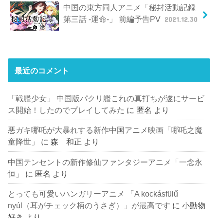
中国の東方同人アニメ「秘封活動記録
第三話 -運命-」 前編予告PV
2021.12.30
最近のコメント
「戦艦少女」 中国版パクリ艦これの真打ちが遂にサービ
ス開始！したのでプレイしてみた
に
匿名
より
悪ガキ哪吒が大暴れする新作中国アニメ映画「哪吒之魔
童降世」
に
森 和正
より
中国テンセントの新作修仙ファンタジーアニメ「一念永
恒」
に
匿名
より
とっても可愛いハンガリーアニメ 「A kockásfülű
nyúl（耳がチェック柄のうさぎ）」が最高です
に
小動物
好き
より