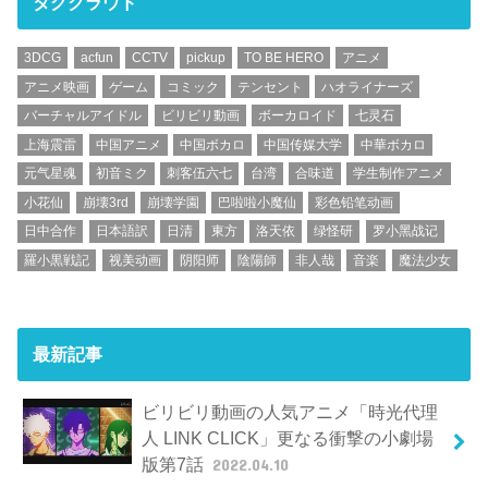
タグクラウド
3DCG
acfun
CCTV
pickup
TO BE HERO
アニメ
アニメ映画
ゲーム
コミック
テンセント
ハオライナーズ
バーチャルアイドル
ビリビリ動画
ボーカロイド
七灵石
上海震雷
中国アニメ
中国ボカロ
中国传媒大学
中華ボカロ
元气星魂
初音ミク
刺客伍六七
台湾
合味道
学生制作アニメ
小花仙
崩壊3rd
崩壊学園
巴啦啦小魔仙
彩色铅笔动画
日中合作
日本語訳
日清
東方
洛天依
绿怪研
罗小黑战记
羅小黒戦記
视美动画
阴阳师
陰陽師
非人哉
音楽
魔法少女
最新記事
ビリビリ動画の人気アニメ「時光代理
人 LINK CLICK」更なる衝撃の小劇場
版第7話
2022.04.10