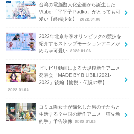
台湾の電脳擬人化企画から誕生した
Vtuber「平平子 Padko」がとっても可
愛い【終端少女】
2022.01.08
2022年北京冬季オリンピックの競技を
紹介するストップモーションアニメが
めちゃ可愛い
2022.01.06
ビリビリ動画による大規模新作アニメ
発表会「MADE BY BILIBILI 2021-
2022」後編【愉悦・伝説の章】
2022.01.04
コミュ障女子が猫化した男の子たちと
生活する？中国の新作アニメ「猫先动
的手」予告映像
2022.01.03