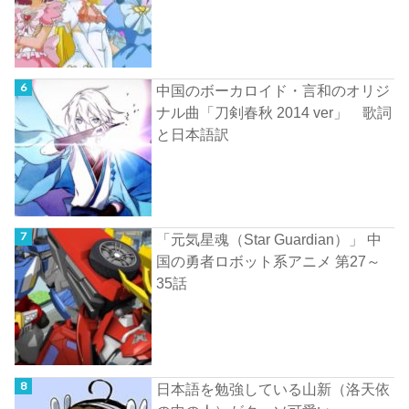
中国のボーカロイド・言和のオリジ
ナル曲「刀剣春秋 2014 ver」 歌詞
と日本語訳
「元気星魂（Star Guardian）」 中
国の勇者ロボット系アニメ 第27～
35話
日本語を勉強している山新（洛天依