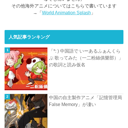
その他海外アニメについてはこちらで書いています
→「
World Animation Splash
」
人気記事ランキング
「*: ) 中国語で いーあるふぁんくら
ぶ 歌ってみた（一二粉絲俱樂部）」
の歌詞と読み仮名
中国の自主製作アニメ「記憶管理局
False Memory」が凄い