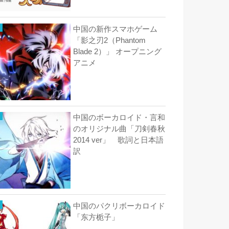
中国の新作スマホゲーム
「影之刃2（Phantom
Blade 2）」 オープニング
アニメ
中国のボーカロイド・言和
のオリジナル曲「刀剣春秋
2014 ver」 歌詞と日本語
訳
中国のパクリボーカロイド
「东方栀子」