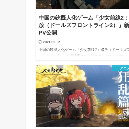
h
u
有
e
a
r
i
中国の銃擬人化ゲーム「少女前線2
t
k
放（ドールズフロントライン2）」
b
PV公開
o
2021.05.03
中国の銃擬人化ゲーム「少女前線2：追放（ドールズ
ントライン2）」の最新PVが公開されていたのでちょ
とメモ…
アニ