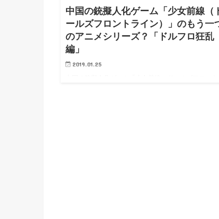
中国の銃擬人化ゲーム「少女前線（
ールズフロントライン）」のもう一
のアニメシリーズ？「ドルフロ狂乱
編」
2019.01.25
中国の銃擬人化ゲーム「少女前線（ドールズフロント
イン）」 先日ショートアニメ「ドルフロ治癒編」が
されたば…