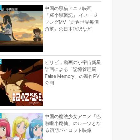
中国の黒猫アニメ映画
「羅小黒戦記」 イメージ
ソングMV『走過世界每個
角落』の日本語訳など
ビリビリ動画の小宇宙新星
計画による「記憶管理局
False Memory」の新作PV
公開
中国の魔法少女アニメ「巴
啦啦小魔仙」のルーツとな
る初期パイロット映像