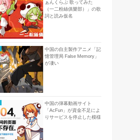
ぁんくらぶ 歌ってみた
（一二粉絲俱樂部）」の歌
詞と読み仮名
中国の自主製作アニメ「記
憶管理局 False Memory」
が凄い
中国の弾幕動画サイト
「AcFun」が資金不足によ
りサービスを停止した模様