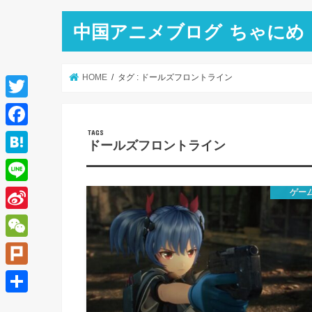
中国アニメブログ ちゃにめ
HOME
タグ : ドールズフロントライン
T
w
F
ドールズフロントライン
i
a
H
t
c
a
L
ゲー
t
e
t
i
e
S
b
e
n
r
i
o
W
n
e
n
o
e
a
P
a
k
C
l
共
W