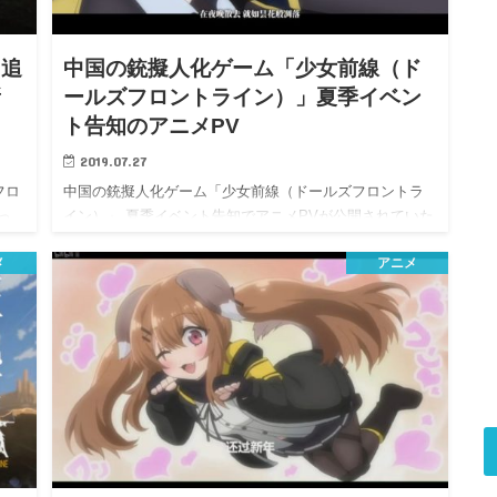
：追
中国の銃擬人化ゲーム「少女前線（ド
新
ールズフロントライン）」夏季イベン
ト告知のアニメPV
2019.07.27
フロ
中国の銃擬人化ゲーム「少女前線（ドールズフロントラ
っ
イン）」 夏季イベント告知でアニメPVが公開されていた
のでち…
メ
アニメ