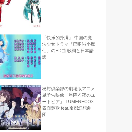
「快乐的扑满」 中国の魔
法少女ドラマ「巴啦啦小魔
仙」のED曲 歌詞と日本語
訳
秘封倶楽部の劇場版アニメ
風予告映像「星降る夜のユ
ートピア」 TUMENECO×
四面楚歌 feat.京都幻想劇
団