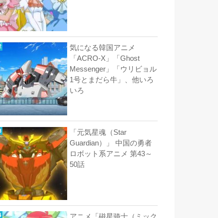
気になる韓国アニメ
「ACRO-X」「Ghost
Messenger」「ウリビョル
1号とまだら牛」、他いろ
いろ
「元気星魂（Star
Guardian）」 中国の勇者
ロボット系アニメ 第43～
50話
アニメ「磁星骑士（ミック