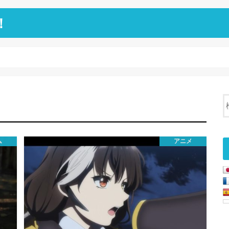
！
ム
アニメ