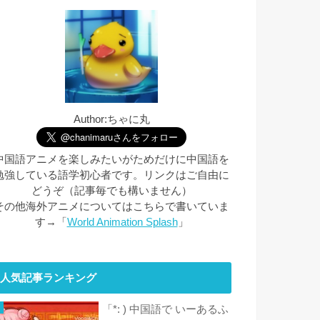
Author:ちゃに丸
中国語アニメを楽しみたいがためだけに中国語を
勉強している語学初心者です。リンクはご自由に
どうぞ（記事毎でも構いません）
その他海外アニメについてはこちらで書いていま
す→「
World Animation Splash
」
人気記事ランキング
「*: ) 中国語で いーあるふ