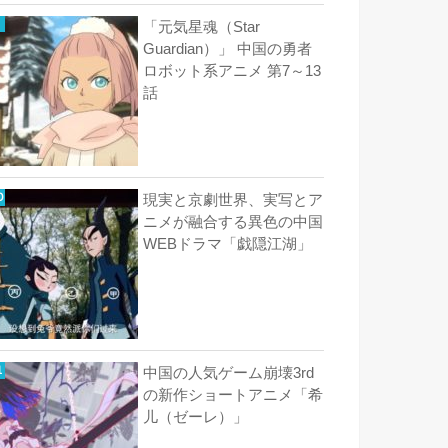
「元気星魂（Star
Guardian）」 中国の勇者
ロボット系アニメ 第7～13
話
現実と京劇世界、実写とア
ニメが融合する異色の中国
WEBドラマ「戯隠江湖」
中国の人気ゲーム崩壊3rd
の新作ショートアニメ「希
儿（ゼーレ）」