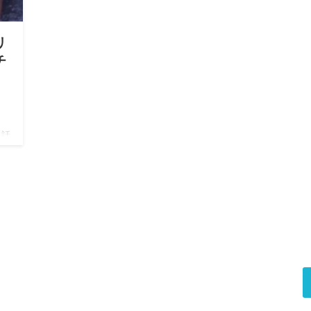
リ
チ
に話