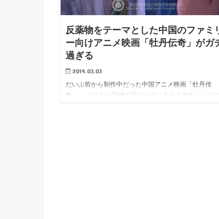
h
u
有
e
a
r
i
反薬物をテーマとした中国のファミ
t
k
ー向けアニメ映画「牡丹伝奇」がガ
b
過ぎる
o
2019.03.03
だいぶ前から制作中だった中国アニメ映画「牡丹传
奇」。 ようやく完成が近づいているようで久しぶり
題を見かけた…