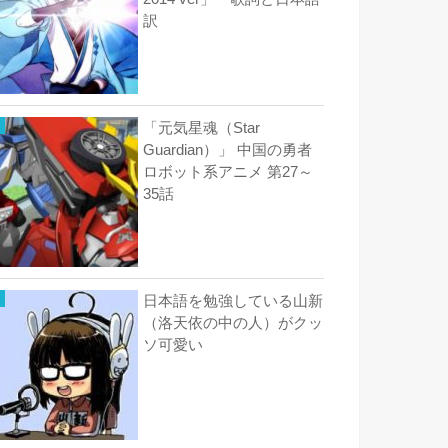
訳
「元気星魂（Star
Guardian）」 中国の勇者
ロボット系アニメ 第27～
35話
日本語を勉強している山新
（洛天依の中の人）がクッ
ソ可愛い