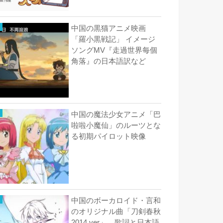
中国の黒猫アニメ映画
「羅小黒戦記」 イメージ
ソングMV『走過世界每個
角落』の日本語訳など
中国の魔法少女アニメ「巴
啦啦小魔仙」のルーツとな
る初期パイロット映像
中国のボーカロイド・言和
のオリジナル曲「刀剣春秋
2014 ver」 歌詞と日本語