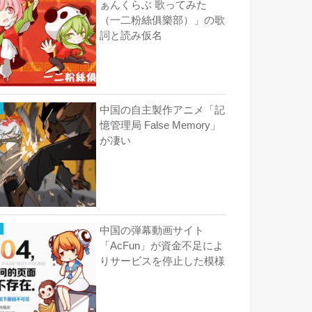
ぁんくらぶ 歌ってみた
（一二粉絲俱樂部）」の歌
詞と読み仮名
中国の自主製作アニメ「記
憶管理局 False Memory」
が凄い
中国の弾幕動画サイト
「AcFun」が資金不足によ
りサービスを停止した模様