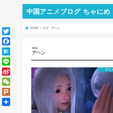
中国アニメブログ ちゃにめ
HOME
タグ : アヘン
T
w
F
アヘン
i
a
H
t
c
a
L
アニ
t
e
t
i
e
S
b
e
n
r
i
o
W
n
e
n
o
e
a
P
a
k
C
l
共
W