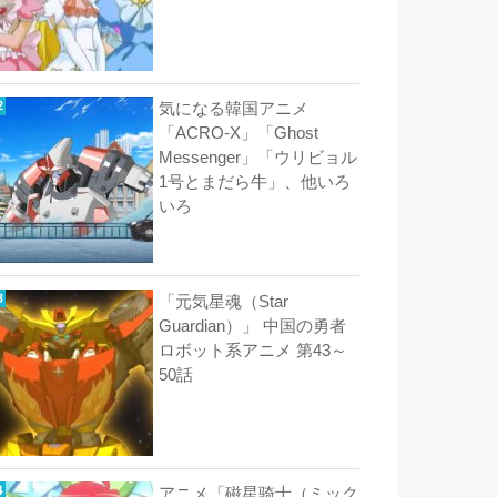
気になる韓国アニメ
「ACRO-X」「Ghost
Messenger」「ウリビョル
1号とまだら牛」、他いろ
いろ
「元気星魂（Star
Guardian）」 中国の勇者
ロボット系アニメ 第43～
50話
アニメ「磁星骑士（ミック