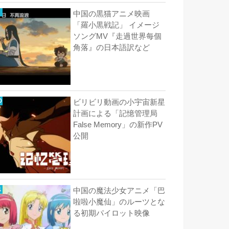
中国の黒猫アニメ映画
「羅小黒戦記」 イメージ
ソングMV『走過世界每個
角落』の日本語訳など
ビリビリ動画の小宇宙新星
計画による「記憶管理局
False Memory」の新作PV
公開
中国の魔法少女アニメ「巴
啦啦小魔仙」のルーツとな
る初期パイロット映像