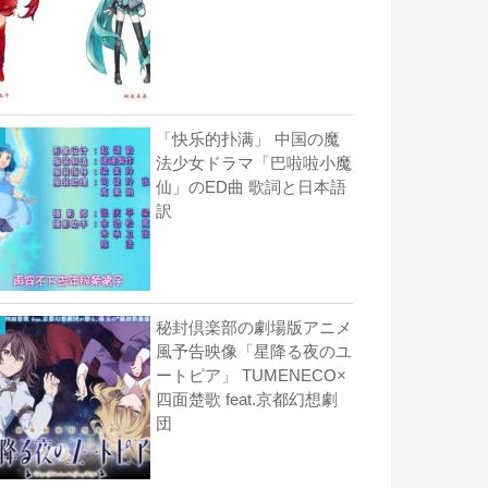
「快乐的扑满」 中国の魔
法少女ドラマ「巴啦啦小魔
仙」のED曲 歌詞と日本語
訳
秘封倶楽部の劇場版アニメ
風予告映像「星降る夜のユ
ートピア」 TUMENECO×
四面楚歌 feat.京都幻想劇
団