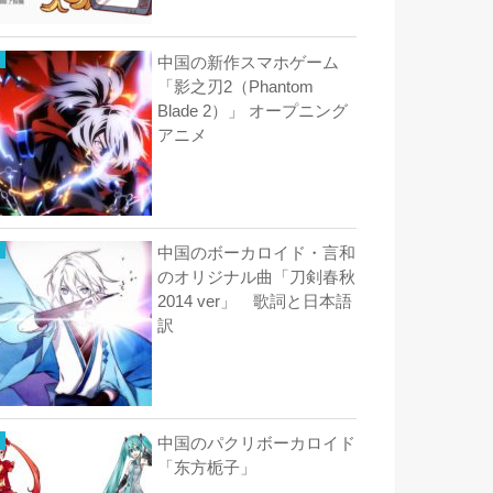
中国の新作スマホゲーム
「影之刃2（Phantom
Blade 2）」 オープニング
アニメ
中国のボーカロイド・言和
のオリジナル曲「刀剣春秋
2014 ver」 歌詞と日本語
訳
中国のパクリボーカロイド
「东方栀子」