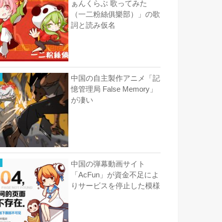
ぁんくらぶ 歌ってみた
（一二粉絲俱樂部）」の歌
詞と読み仮名
中国の自主製作アニメ「記
憶管理局 False Memory」
が凄い
中国の弾幕動画サイト
「AcFun」が資金不足によ
りサービスを停止した模様