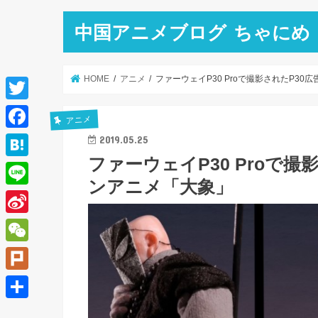
中国アニメブログ ちゃにめ
HOME
アニメ
ファーウェイP30 Proで撮影されたP3
T
アニメ
w
F
2019.05.25
i
ファーウェイP30 Proで
a
H
t
ンアニメ「大象」
c
a
L
t
e
t
i
e
S
b
e
n
r
i
o
W
n
e
n
o
e
a
P
a
k
C
l
共
W