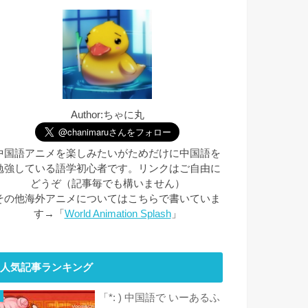
Author:ちゃに丸
中国語アニメを楽しみたいがためだけに中国語を
勉強している語学初心者です。リンクはご自由に
どうぞ（記事毎でも構いません）
その他海外アニメについてはこちらで書いていま
す→「
World Animation Splash
」
人気記事ランキング
「*: ) 中国語で いーあるふ