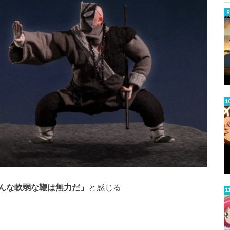
んな軟弱な鞭は無力だ」
と感じる