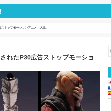
！
0広告ストップモーションアニメ「大象」
撮影されたP30広告ストップモーショ