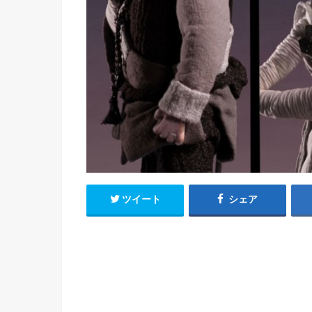
h
u
有
e
a
r
i
t
k
b
o
ツイート
シェア