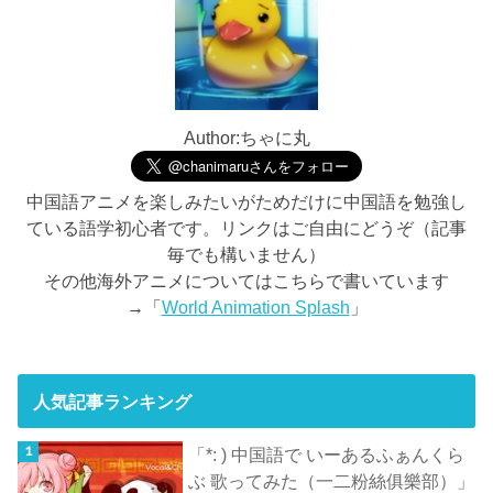
Author:ちゃに丸
中国語アニメを楽しみたいがためだけに中国語を勉強し
ている語学初心者です。リンクはご自由にどうぞ（記事
毎でも構いません）
その他海外アニメについてはこちらで書いています
→「
World Animation Splash
」
人気記事ランキング
「*: ) 中国語で いーあるふぁんくら
ぶ 歌ってみた（一二粉絲俱樂部）」