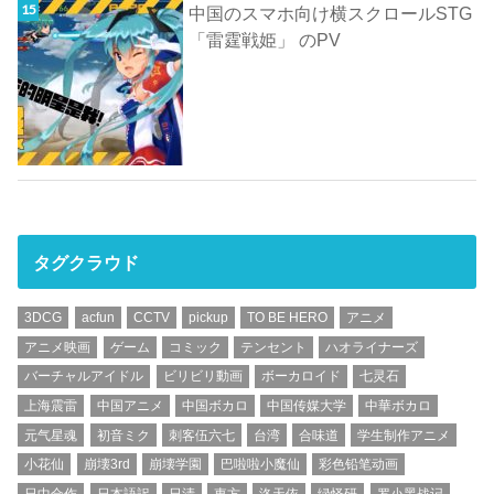
中国のスマホ向け横スクロールSTG
「雷霆戦姫」 のPV
タグクラウド
3DCG
acfun
CCTV
pickup
TO BE HERO
アニメ
アニメ映画
ゲーム
コミック
テンセント
ハオライナーズ
バーチャルアイドル
ビリビリ動画
ボーカロイド
七灵石
上海震雷
中国アニメ
中国ボカロ
中国传媒大学
中華ボカロ
元气星魂
初音ミク
刺客伍六七
台湾
合味道
学生制作アニメ
小花仙
崩壊3rd
崩壊学園
巴啦啦小魔仙
彩色铅笔动画
日中合作
日本語訳
日清
東方
洛天依
绿怪研
罗小黑战记