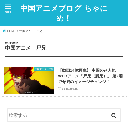
中国アニメブログ ちゃに
menu
め！
HOME
中国アニメ 尸兄
中国アニメ 尸兄
中国アニメ 尸兄
【動画14億再生】 中国の超人気
WEBアニメ「尸兄（屍兄）」 第2期
で脅威のイメージチェンジ！
2015.04.16