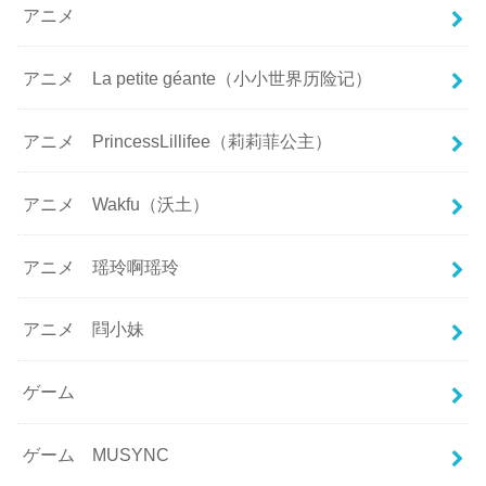
アニメ
アニメ La petite géante（小小世界历险记）
アニメ PrincessLillifee（莉莉菲公主）
アニメ Wakfu（沃土）
アニメ 瑶玲啊瑶玲
アニメ 閰小妹
ゲーム
ゲーム MUSYNC