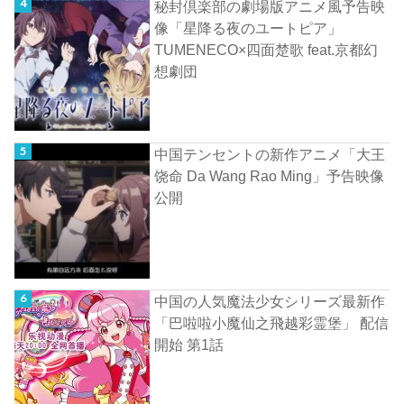
秘封倶楽部の劇場版アニメ風予告映
像「星降る夜のユートピア」
TUMENECO×四面楚歌 feat.京都幻
想劇団
中国テンセントの新作アニメ「大王
饶命 Da Wang Rao Ming」予告映像
公開
中国の人気魔法少女シリーズ最新作
「巴啦啦小魔仙之飛越彩霊堡」 配信
開始 第1話