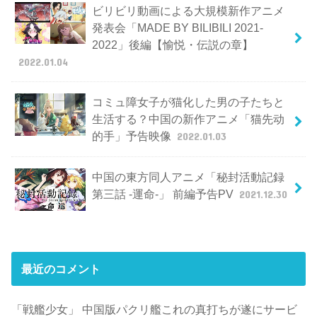
ビリビリ動画による大規模新作アニメ
発表会「MADE BY BILIBILI 2021-
2022」後編【愉悦・伝説の章】
2022.01.04
コミュ障女子が猫化した男の子たちと
生活する？中国の新作アニメ「猫先动
的手」予告映像
2022.01.03
中国の東方同人アニメ「秘封活動記録
第三話 -運命-」 前編予告PV
2021.12.30
最近のコメント
「戦艦少女」 中国版パクリ艦これの真打ちが遂にサービ