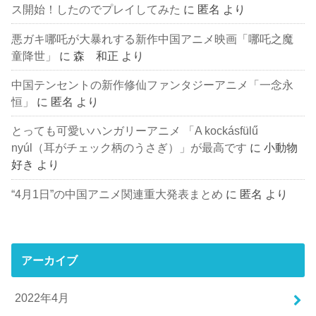
ス開始！したのでプレイしてみた
に
匿名
より
悪ガキ哪吒が大暴れする新作中国アニメ映画「哪吒之魔
童降世」
に
森 和正
より
中国テンセントの新作修仙ファンタジーアニメ「一念永
恒」
に
匿名
より
とっても可愛いハンガリーアニメ 「A kockásfülű
nyúl（耳がチェック柄のうさぎ）」が最高です
に
小動物
好き
より
“4月1日”の中国アニメ関連重大発表まとめ
に
匿名
より
アーカイブ
2022年4月