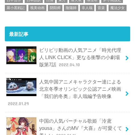
羅小黒戦記
视美动画
阴阳师
陰陽師
非人哉
音楽
魔法少女
最新記事
ビリビリ動画の人気アニメ「時光代理
人 LINK CLICK」更なる衝撃の小劇場
版第7話
2022.04.10
人気中国アニメキャラクター達による
北京冬季オリンピック公認アニメ映画
「我们的冬奥」非人哉編予告映像
2022.01.29
中国の人気バーチャル歌姫「泠鳶
yousa」さんのMV『大喜』が可愛くて