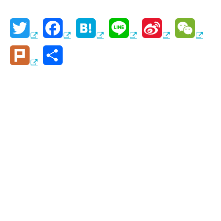
T
F
H
L
S
W
w
a
a
i
i
e
P
共
i
c
t
n
n
C
l
有
t
e
e
e
a
h
u
t
b
n
W
a
r
e
o
a
e
t
k
r
o
i
k
b
o