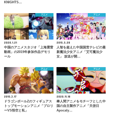
KNIGHTS…
アニメ
アニメ
2020.1.21
2015.5.28
中国のアニメスタジオ「上海震雷
人智を超えた中国国営テレビの最
動画」の2019年参加作品デモリ
新魔法少女アニメ「艾可魔法少
ール
女」 放送が開…
アニメ
アニメ
2015.3.17
2020.11.18
ドラゴンボールZのフィギュアス
棒人間アニメをモチーフとした中
トップモーションアニメ「ブロリ
国の自主製作アニメ「天啓日
ーVS悟空と私」
Apocaly…