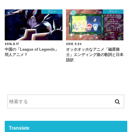
アニメ
アニメ
2016.8.17
2012.9.24
中国の「League of Legends」
オッホオッホなアニメ「磁星骑
同人アニメ？
士」エンディング曲の歌詞と日本
語訳
Translate