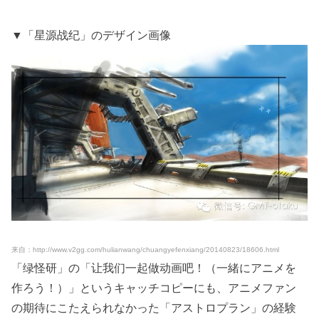
▼「星源战纪」のデザイン画像
来自：http://www.v2gg.com/hulianwang/chuangyefenxiang/20140823/18606.html
「绿怪研」の「让我们一起做动画吧！（一緒にアニメを
作ろう！）」というキャッチコピーにも、アニメファン
の期待にこたえられなかった「アストロプラン」の経験