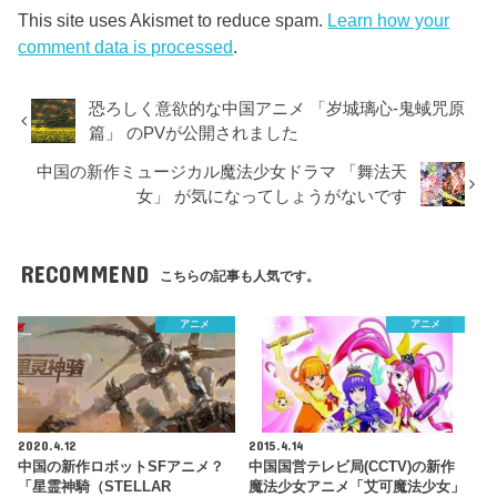
This site uses Akismet to reduce spam.
Learn how your
comment data is processed
.
恐ろしく意欲的な中国アニメ 「岁城璃心-鬼蜮咒原
篇」 のPVが公開されました
中国の新作ミュージカル魔法少女ドラマ 「舞法天
女」 が気になってしょうがないです
RECOMMEND
こちらの記事も人気です。
アニメ
アニメ
2020.4.12
2015.4.14
中国の新作ロボットSFアニメ？
中国国営テレビ局(CCTV)の新作
「星霊神騎（STELLAR
魔法少女アニメ「艾可魔法少女」