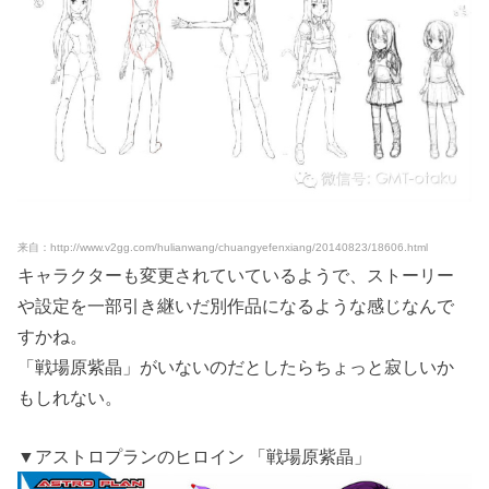
来自：http://www.v2gg.com/hulianwang/chuangyefenxiang/20140823/18606.html
キャラクターも変更されていているようで、ストーリー
や設定を一部引き継いだ別作品になるような感じなんで
すかね。
「戦場原紫晶」がいないのだとしたらちょっと寂しいか
もしれない。
▼アストロプランのヒロイン 「戦場原紫晶」