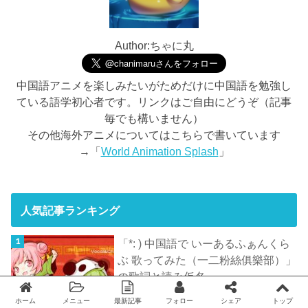
Author:ちゃに丸
中国語アニメを楽しみたいがためだけに中国語を勉強し
ている語学初心者です。リンクはご自由にどうぞ（記事
毎でも構いません）
その他海外アニメについてはこちらで書いています
→「
World Animation Splash
」
人気記事ランキング
「*: ) 中国語で いーあるふぁんくら
ぶ 歌ってみた（一二粉絲俱樂部）」
の歌詞と読み仮名
ホーム
メニュー
最新記事
フォロー
シェア
トップ
Twitter
facebook