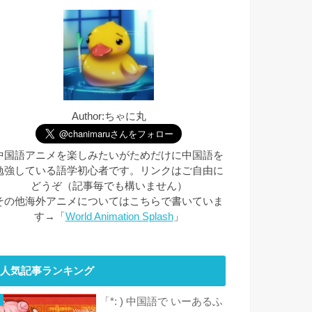
Author:ちゃに丸
中国語アニメを楽しみたいがためだけに中国語を
勉強している語学初心者です。リンクはご自由に
どうぞ（記事毎でも構いません）
その他海外アニメについてはこちらで書いていま
す→「
World Animation Splash
」
人気記事ランキング
「*: ) 中国語で いーあるふ