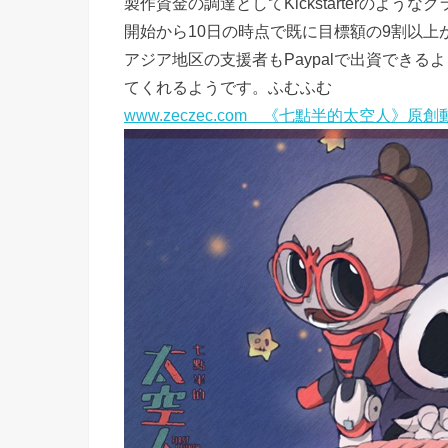
製作資金の調達としてKickstarterのよ
開始から10日の時点で既に目標額の9割以上
アジア地区の支援者もPaypalで出資でき
てくれるようです。ふむふむ
www.zeczec.com 《七點半的太空人》