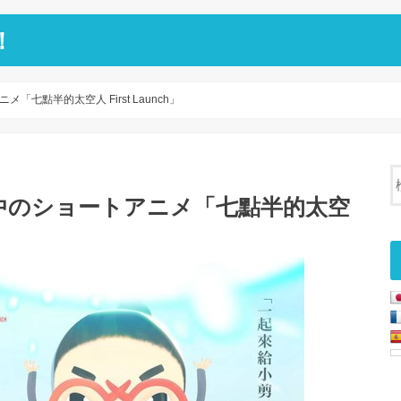
！
七點半的太空人 First Launch」
中のショートアニメ「七點半的太空