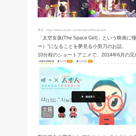
来自：http://www.zeczec.com/projects/first-launch
「太空女孩(The Space Girl)」とい
ー）”になることを夢見る小剪刀のお話。
10分程のショートアニメで、2014年6月の