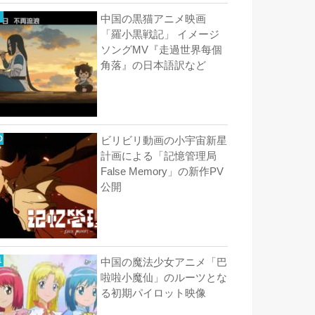
中国の黒猫アニメ映画
「羅小黒戦記」 イメージ
ソングMV『走過世界每個
角落』の日本語訳など
ビリビリ動画の小宇宙新星
計画による「記憶管理局
False Memory」の新作PV
公開
中国の魔法少女アニメ「巴
啦啦小魔仙」のルーツとな
る初期パイロット映像