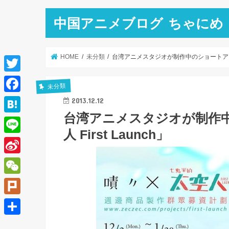
中国アニメブログ ちゃにめ
HOME
未分類
台湾アニメスタジオが制作中のショートアニメ「
T
未分類
w
F
2013.12.12
i
台湾アニメスタジオが制作
a
H
t
人 First Launch」
c
a
L
t
e
t
i
e
S
b
e
n
r
i
o
W
n
e
n
o
e
a
P
a
k
C
l
共
W