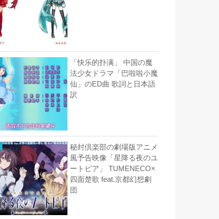
「快乐的扑满」 中国の魔
法少女ドラマ「巴啦啦小魔
仙」のED曲 歌詞と日本語
訳
秘封倶楽部の劇場版アニメ
風予告映像「星降る夜のユ
ートピア」 TUMENECO×
四面楚歌 feat.京都幻想劇
団