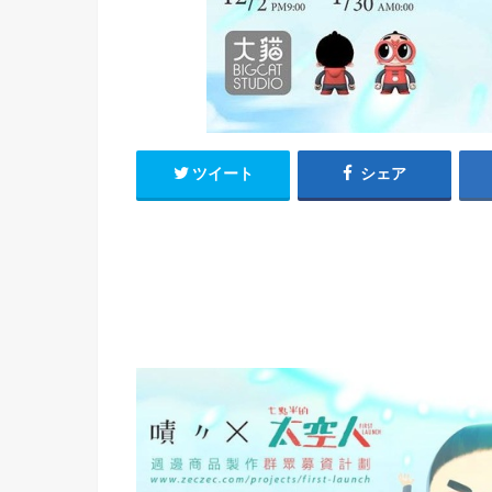
h
u
有
e
a
r
i
t
k
b
o
ツイート
シェア