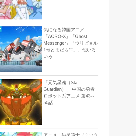
気になる韓国アニメ
「ACRO-X」「Ghost
Messenger」「ウリビョル
1号とまだら牛」、他いろ
いろ
「元気星魂（Star
Guardian）」 中国の勇者
ロボット系アニメ 第43～
50話
アニメ「磁星骑士（ミック