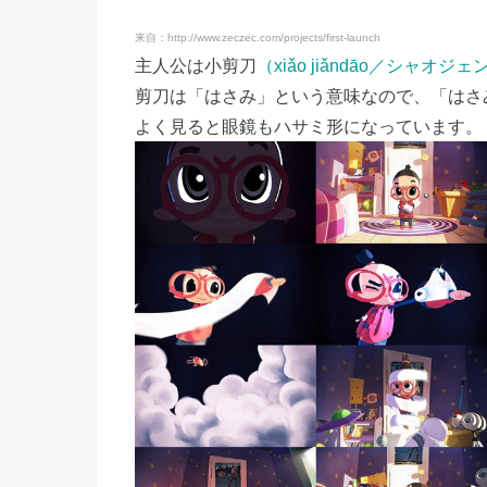
来自：http://www.zeczec.com/projects/first-launch
主人公は小剪刀
（xiǎo jiǎndāo／シャオジ
剪刀は「はさみ」という意味なので、「はさ
よく見ると眼鏡もハサミ形になっています。