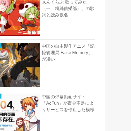
ぁんくらぶ 歌ってみた
（一二粉絲俱樂部）」の歌
詞と読み仮名
中国の自主製作アニメ「記
憶管理局 False Memory」
が凄い
中国の弾幕動画サイト
「AcFun」が資金不足によ
りサービスを停止した模様