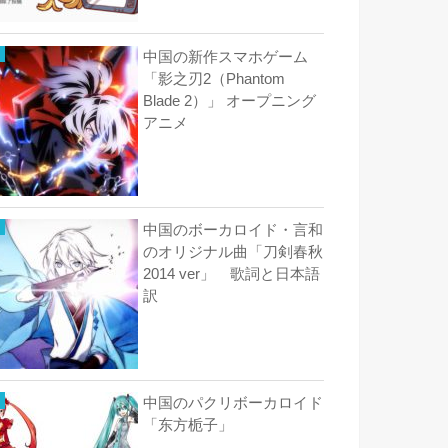
中国の新作スマホゲーム
「影之刃2（Phantom
Blade 2）」 オープニング
アニメ
中国のボーカロイド・言和
のオリジナル曲「刀剣春秋
2014 ver」 歌詞と日本語
訳
中国のパクリボーカロイド
「东方栀子」