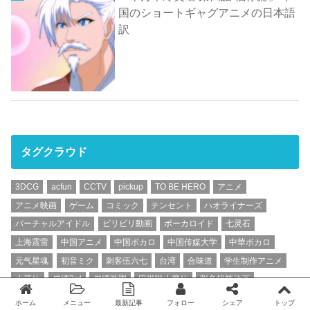
国のショートギャグアニメの日本語
訳
タグクラウド
3DCG
acfun
CCTV
pickup
TO BE HERO
アニメ
アニメ映画
ゲーム
コミック
テンセント
ハオライナーズ
バーチャルアイドル
ビリビリ動画
ボーカロイド
七灵石
上海震雷
中国アニメ
中国ボカロ
中国传媒大学
中華ボカロ
元气星魂
初音ミク
刺客伍六七
台湾
合味道
学生制作アニメ
小花仙
崩壊3rd
崩壊学園
巴啦啦小魔仙
彩色铅笔动画
日中合作
日本語訳
日清
東方
洛天依
绿怪研
罗小黑战记
ホーム
メニュー
最新記事
フォロー
シェア
トップ
Twitter
facebook