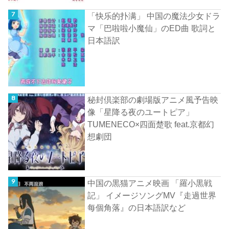
「快乐的扑满」 中国の魔法少女ドラ
マ「巴啦啦小魔仙」のED曲 歌詞と
日本語訳
秘封倶楽部の劇場版アニメ風予告映
像「星降る夜のユートピア」
TUMENECO×四面楚歌 feat.京都幻
想劇団
中国の黒猫アニメ映画 「羅小黒戦
記」 イメージソングMV『走過世界
每個角落』の日本語訳など