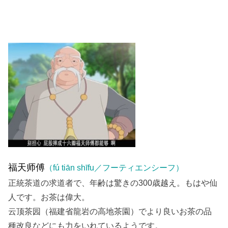
福天师傅
（fú tiān shīfu／フーティエンシーフ）
正統茶道の求道者で、年齢は驚きの300歳越え。もはや仙
人です。お茶は偉大。
云顶茶园（福建省龍岩の高地茶園）でより良いお茶の品
種改良などにも力をいれているようです。