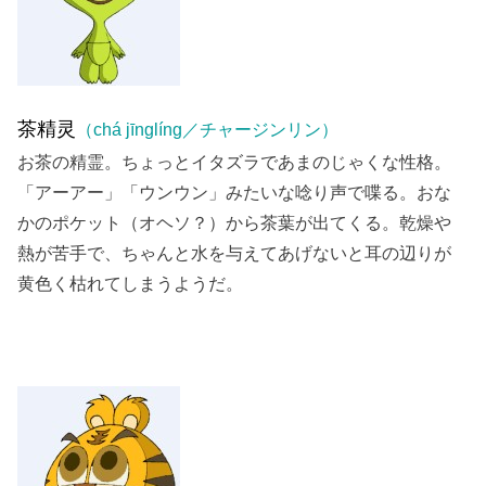
茶精灵
（chá jīnglíng／チャージンリン）
お茶の精霊。ちょっとイタズラであまのじゃくな性格。
「アーアー」「ウンウン」みたいな唸り声で喋る。おな
かのポケット（オヘソ？）から茶葉が出てくる。乾燥や
熱が苦手で、ちゃんと水を与えてあげないと耳の辺りが
黄色く枯れてしまうようだ。