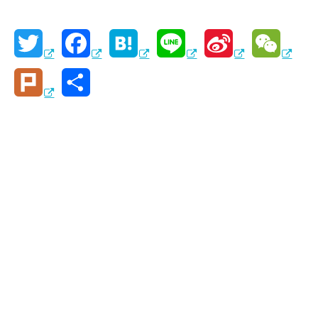
T
F
H
L
S
W
w
a
a
i
i
e
P
共
i
c
t
n
n
C
l
有
t
e
e
e
a
h
u
t
b
n
W
a
r
e
o
a
e
t
k
r
o
i
k
b
o