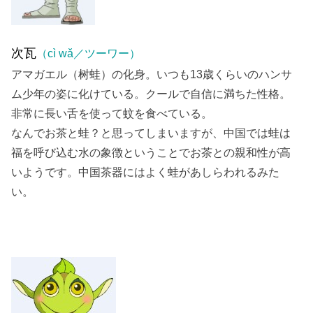
次瓦
（cì wǎ／ツーワー）
アマガエル（树蛙）の化身。いつも13歳くらいのハンサ
ム少年の姿に化けている。クールで自信に満ちた性格。
非常に長い舌を使って蚊を食べている。
なんでお茶と蛙？と思ってしまいますが、中国では蛙は
福を呼び込む水の象徴ということでお茶との親和性が高
いようです。中国茶器にはよく蛙があしらわれるみた
い。