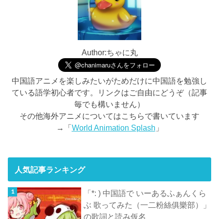
Author:ちゃに丸
中国語アニメを楽しみたいがためだけに中国語を勉強し
ている語学初心者です。リンクはご自由にどうぞ（記事
毎でも構いません）
その他海外アニメについてはこちらで書いています
→「
World Animation Splash
」
人気記事ランキング
「*: ) 中国語で いーあるふぁんくら
ぶ 歌ってみた（一二粉絲俱樂部）」
の歌詞と読み仮名