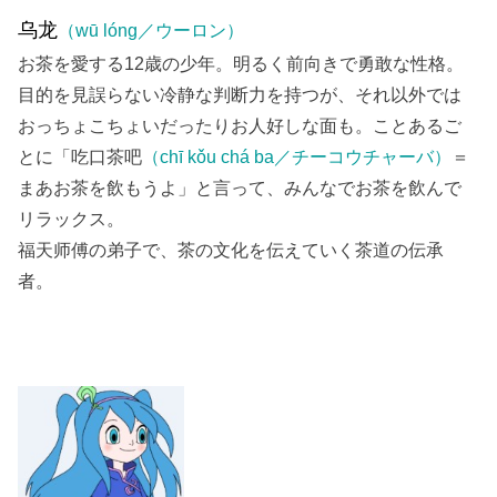
乌龙
（wū lóng／ウーロン）
お茶を愛する12歳の少年。明るく前向きで勇敢な性格。
目的を見誤らない冷静な判断力を持つが、それ以外では
おっちょこちょいだったりお人好しな面も。ことあるご
とに「吃口茶吧
（chī kǒu chá ba／チーコウチャーバ）
＝
まあお茶を飲もうよ」と言って、みんなでお茶を飲んで
リラックス。
福天师傅の弟子で、茶の文化を伝えていく茶道の伝承
者。