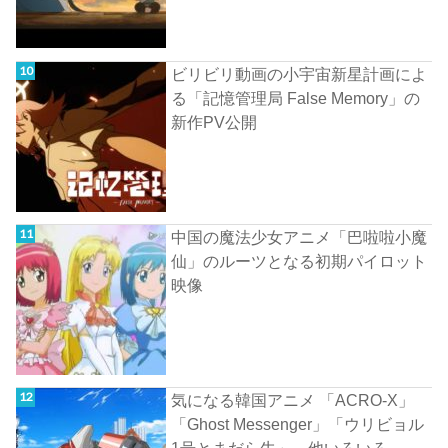
ビリビリ動画の小宇宙新星計画によ
る「記憶管理局 False Memory」の
新作PV公開
中国の魔法少女アニメ「巴啦啦小魔
仙」のルーツとなる初期パイロット
映像
気になる韓国アニメ 「ACRO-X」
「Ghost Messenger」「ウリビョル