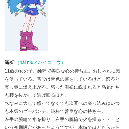
海妞
（hǎi niū／ハイニョウ）
11歳の女の子。純粋で善良な心の持ち主。おしゃれに気
を使っている。普段は青色の髪をしているけど、怒ると
真っ赤に燃え上がる。怒った海妞に睨まれると乌龙たち
も腰を抜かして逃げ回るほど。
ちなみに大して怒ってなくても次瓦への突っ込みはいつ
も本気のグーパンチ。純粋で善良な心の持ち主。
左手の腕輪で水を操り、右手の腕輪で火を操る・・・と
いう初期設定があったようですが、本編ではどちらから