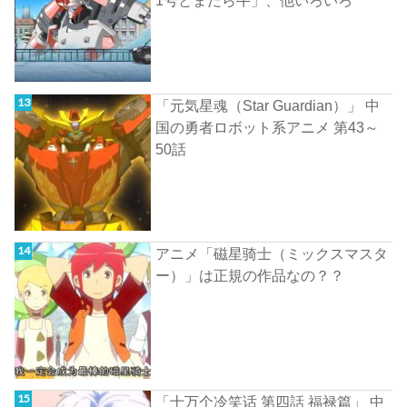
1号とまだら牛」、他いろいろ
「元気星魂（Star Guardian）」 中
国の勇者ロボット系アニメ 第43～
50話
アニメ「磁星骑士（ミックスマスタ
ー）」は正規の作品なの？？
「十万个冷笑话 第四話 福禄篇」 中