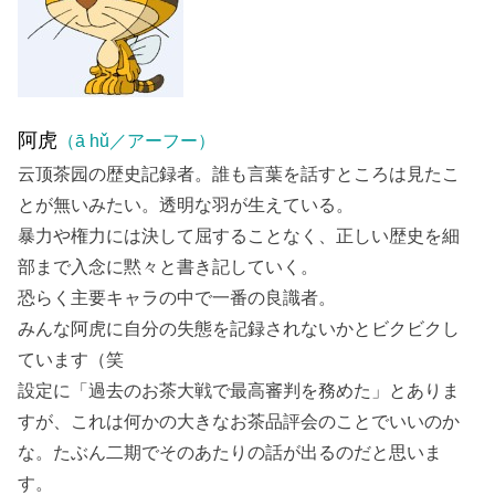
阿虎
（ā hǔ／アーフー）
云顶茶园の歴史記録者。誰も言葉を話すところは見たこ
とが無いみたい。透明な羽が生えている。
暴力や権力には決して屈することなく、正しい歴史を細
部まで入念に黙々と書き記していく。
恐らく主要キャラの中で一番の良識者。
みんな阿虎に自分の失態を記録されないかとビクビクし
ています（笑
設定に「過去のお茶大戦で最高審判を務めた」とありま
すが、これは何かの大きなお茶品評会のことでいいのか
な。たぶん二期でそのあたりの話が出るのだと思いま
す。