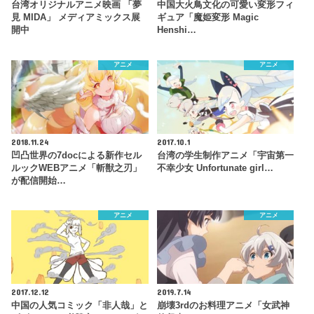
台湾オリジナルアニメ映画 「夢
中国大火鳥文化の可愛い変形フィ
見 MIDA」 メディアミックス展
ギュア「魔姫変形 Magic
開中
Henshi…
アニメ
アニメ
2018.11.24
2017.10.1
凹凸世界の7docによる新作セル
台湾の学生制作アニメ「宇宙第一
ルックWEBアニメ「斬獣之刃」
不幸少女 Unfortunate girl…
が配信開始…
アニメ
アニメ
2017.12.12
2019.7.14
中国の人気コミック「非人哉」と
崩壊3rdのお料理アニメ「女武神