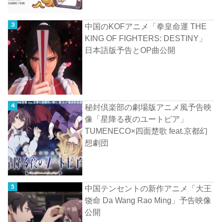
中国のKOFアニメ「拳皇命運 THE
KING OF FIGHTERS: DESTINY」
日本語版予告とOP曲公開
秘封倶楽部の劇場版アニメ風予告映
像「星降る夜のユートピア」
TUMENECO×四面楚歌 feat.京都幻
想劇団
中国テンセントの新作アニメ「大王
饶命 Da Wang Rao Ming」予告映像
公開