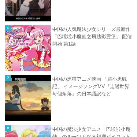
中国の人気魔法少女シリーズ最新作
「巴啦啦小魔仙之飛越彩霊堡」 配信
開始 第1話
中国の黒猫アニメ映画 「羅小黒戦
記」 イメージソングMV『走過世界
每個角落』の日本語訳など
中国の魔法少女アニメ「巴啦啦小魔
仙」のルーツとなる初期パイロット