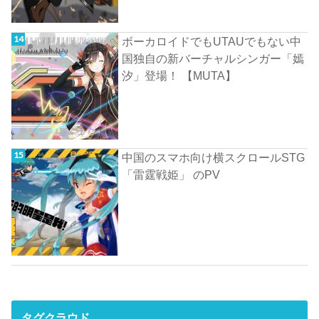
ボーカロイドでもUTAUでもない中
国独自の新バーチャルシンガー「嫣
汐」登場！ 【MUTA】
中国のスマホ向け横スクロールSTG
「雷霆戦姫」 のPV
タグクラウド