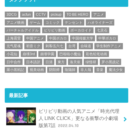
3DCG
acfun
CCTV
pickup
TO BE HERO
アニメ
アニメ映画
ゲーム
コミック
テンセント
ハオライナーズ
バーチャルアイドル
ビリビリ動画
ボーカロイド
七灵石
上海震雷
中国アニメ
中国ボカロ
中国传媒大学
中華ボカロ
元气星魂
初音ミク
刺客伍六七
台湾
合味道
学生制作アニメ
小花仙
崩壊3rd
崩壊学園
巴啦啦小魔仙
彩色铅笔动画
日中合作
日本語訳
日清
東方
洛天依
绿怪研
罗小黑战记
羅小黒戦記
视美动画
阴阳师
陰陽師
非人哉
音楽
魔法少女
最新記事
ビリビリ動画の人気アニメ「時光代理
人 LINK CLICK」更なる衝撃の小劇場
版第7話
2022.04.10