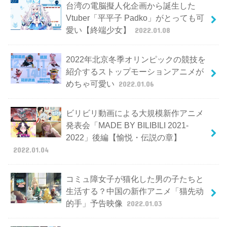
台湾の電脳擬人化企画から誕生した
Vtuber「平平子 Padko」がとっても可
愛い【終端少女】
2022.01.08
2022年北京冬季オリンピックの競技を
紹介するストップモーションアニメが
めちゃ可愛い
2022.01.06
ビリビリ動画による大規模新作アニメ
発表会「MADE BY BILIBILI 2021-
2022」後編【愉悦・伝説の章】
2022.01.04
コミュ障女子が猫化した男の子たちと
生活する？中国の新作アニメ「猫先动
的手」予告映像
2022.01.03