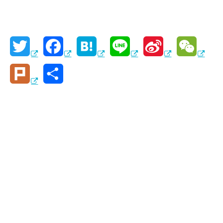
T
F
H
L
S
W
w
a
a
i
i
e
P
共
i
c
t
n
n
C
l
有
t
e
e
e
a
h
u
t
b
n
W
a
r
e
o
a
e
t
k
r
o
i
k
b
o