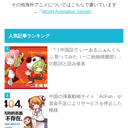
その他海外アニメについてはこちらで書いています
→「
World Animation Splash
」
人気記事ランキング
「*: ) 中国語で いーあるふぁんくら
ぶ 歌ってみた（一二粉絲俱樂部）」
の歌詞と読み仮名
中国の弾幕動画サイト「AcFun」が
資金不足によりサービスを停止した
模様