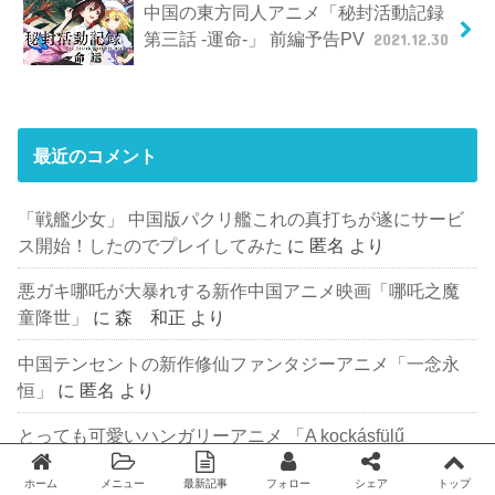
中国の東方同人アニメ「秘封活動記録
第三話 -運命-」 前編予告PV
2021.12.30
最近のコメント
「戦艦少女」 中国版パクリ艦これの真打ちが遂にサービ
ス開始！したのでプレイしてみた
に
匿名
より
悪ガキ哪吒が大暴れする新作中国アニメ映画「哪吒之魔
童降世」
に
森 和正
より
中国テンセントの新作修仙ファンタジーアニメ「一念永
恒」
に
匿名
より
とっても可愛いハンガリーアニメ 「A kockásfülű
nyúl（耳がチェック柄のうさぎ）」が最高です
に
小動物
ホーム
メニュー
最新記事
フォロー
シェア
トップ
好き
より
Twitter
facebook