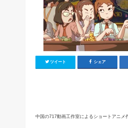
h
u
有
e
a
r
i
t
k
b
o
ツイート
シェア
中国の717動画工作室によるショートアニメ作