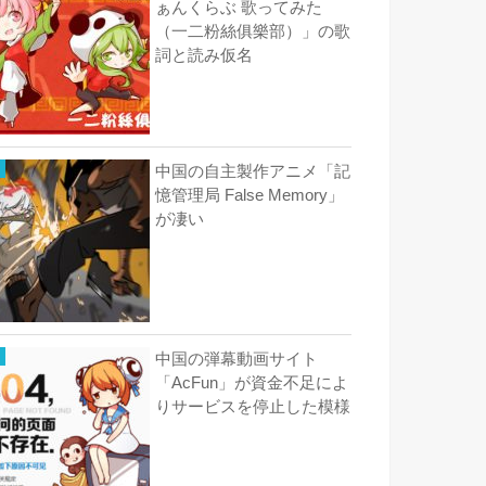
ぁんくらぶ 歌ってみた
（一二粉絲俱樂部）」の歌
詞と読み仮名
中国の自主製作アニメ「記
憶管理局 False Memory」
が凄い
中国の弾幕動画サイト
「AcFun」が資金不足によ
りサービスを停止した模様