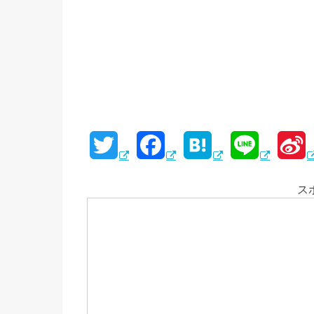
T
F
H
L
S
w
a
a
i
i
ス
i
c
t
n
n
t
e
e
e
a
t
b
n
e
o
a
e
r
o
i