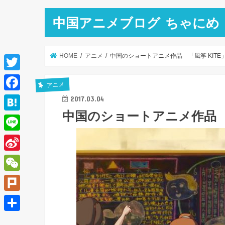
中国アニメブログ ちゃにめ
HOME
アニメ
中国のショートアニメ作品 「風筝 KITE
T
アニメ
w
F
2017.03.04
i
中国のショートアニメ作品 「
a
H
t
c
a
L
t
e
t
i
e
S
b
e
n
r
i
o
W
n
e
n
o
e
a
P
a
k
C
l
共
W