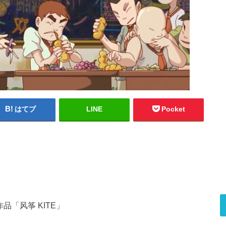
はてブ
LINE
Pocket
品「风筝 KITE」