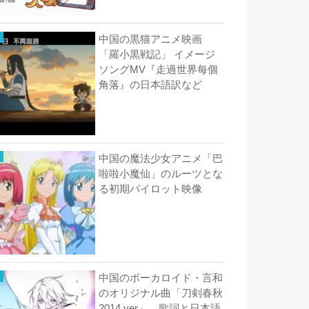
中国の黒猫アニメ映画
「羅小黒戦記」 イメージ
ソングMV『走過世界每個
角落』の日本語訳など
中国の魔法少女アニメ「巴
啦啦小魔仙」のルーツとな
る初期パイロット映像
中国のボーカロイド・言和
のオリジナル曲「刀剣春秋
2014 ver」 歌詞と日本語