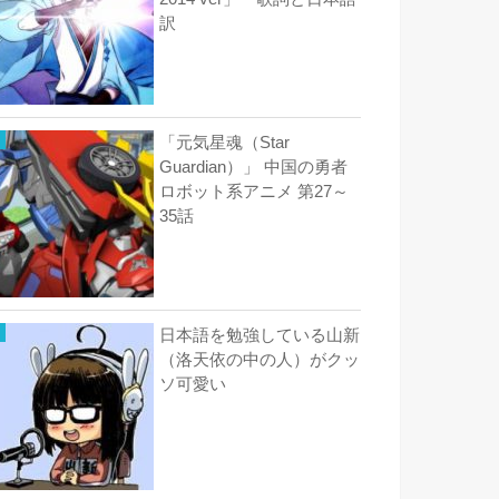
訳
「元気星魂（Star
Guardian）」 中国の勇者
ロボット系アニメ 第27～
35話
日本語を勉強している山新
（洛天依の中の人）がクッ
ソ可愛い