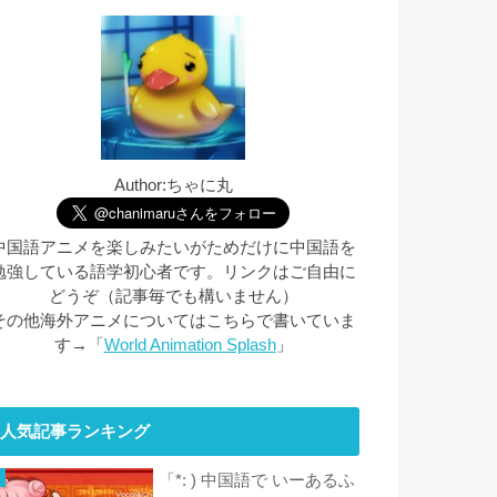
Author:ちゃに丸
中国語アニメを楽しみたいがためだけに中国語を
勉強している語学初心者です。リンクはご自由に
どうぞ（記事毎でも構いません）
その他海外アニメについてはこちらで書いていま
す→「
World Animation Splash
」
人気記事ランキング
「*: ) 中国語で いーあるふ