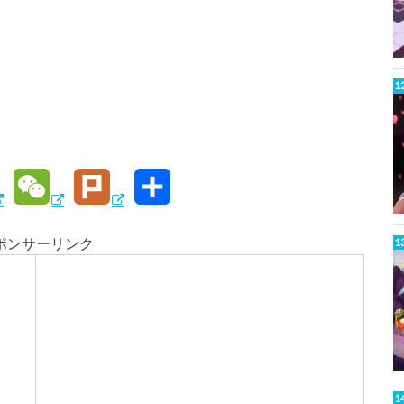
W
P
共
e
l
有
ポンサーリンク
C
u
h
r
W
a
k
t