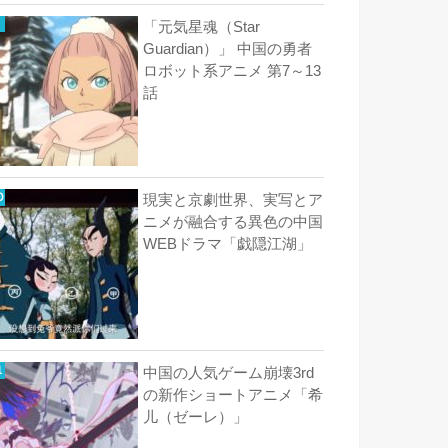
「元気星魂（Star
Guardian）」 中国の勇者
ロボット系アニメ 第7～13
話
現実と京劇世界、実写とア
ニメが融合する異色の中国
WEBドラマ「戯隠江湖」
中国の人気ゲーム崩壊3rd
の新作ショートアニメ「希
儿（ゼーレ）」