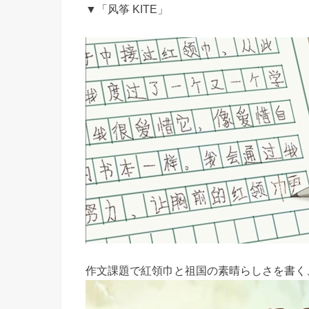
▼「风筝 KITE」
作文課題で紅領巾と祖国の素晴らしさを書く