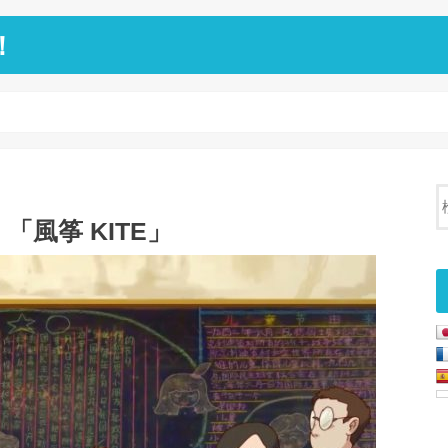
！
」
風筝 KITE」