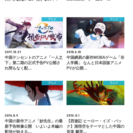
アニメ
アニメ
2017.10.21
2018.6.18
中国テンセントのアニメ「一人之
中国網易の新作MOBAゲーム「非
下」第二期の正式予告PV公開さ
人学園」 なんと日本語版アニメ
れ間もなく配…
PVが公開…
アニメ
アニメ
2014.8.9
2015.8.1
中国の新作アニメ「妙先生」の最
【西遊記 ヒーロー・イズ・バッ
新予告映像公開 いよいよ本編の
ク】孫悟空をテーマとした中国の
配信が始まる…
音楽 戴荃…