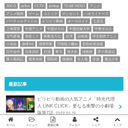
3DCG
acfun
CCTV
pickup
TO BE HERO
アニメ
アニメ映画
ゲーム
コミック
テンセント
ハオライナーズ
バーチャルアイドル
ビリビリ動画
ボーカロイド
七灵石
上海震雷
中国アニメ
中国ボカロ
中国传媒大学
中華ボカロ
元气星魂
初音ミク
刺客伍六七
台湾
合味道
学生制作アニメ
小花仙
崩壊3rd
崩壊学園
巴啦啦小魔仙
彩色铅笔动画
日中合作
日本語訳
日清
東方
洛天依
绿怪研
罗小黑战记
羅小黒戦記
视美动画
阴阳师
陰陽師
非人哉
音楽
魔法少女
最新記事
ビリビリ動画の人気アニメ「時光代理
人 LINK CLICK」更なる衝撃の小劇場
版第7話
2022.04.10
ホーム
メニュー
最新記事
フォロー
シェア
トップ
Twitter
facebook