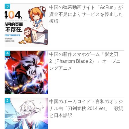
中国の弾幕動画サイト「AcFun」が
資金不足によりサービスを停止した
模様
中国の新作スマホゲーム「影之刃
2（Phantom Blade 2）」 オープニ
ングアニメ
中国のボーカロイド・言和のオリジ
ナル曲「刀剣春秋 2014 ver」 歌詞
と日本語訳