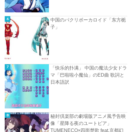
中国のパクリボーカロイド「东方栀
子」
「快乐的扑满」 中国の魔法少女ドラ
マ「巴啦啦小魔仙」のED曲 歌詞と
日本語訳
秘封倶楽部の劇場版アニメ風予告映
像「星降る夜のユートピア」
TUMENECO×四面楚歌 feat.京都幻