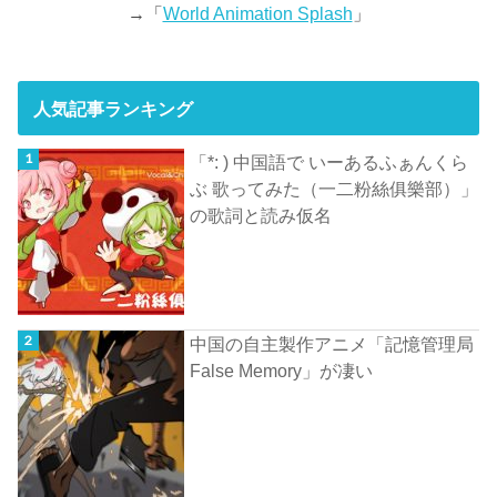
→「
World Animation Splash
」
人気記事ランキング
「*: ) 中国語で いーあるふぁんくら
ぶ 歌ってみた（一二粉絲俱樂部）」
の歌詞と読み仮名
中国の自主製作アニメ「記憶管理局
False Memory」が凄い