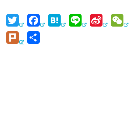
T
F
H
L
S
W
w
a
a
i
i
e
P
共
i
c
t
n
n
C
l
有
t
e
e
e
a
h
u
t
b
n
W
a
r
e
o
a
e
t
k
r
o
i
k
b
o