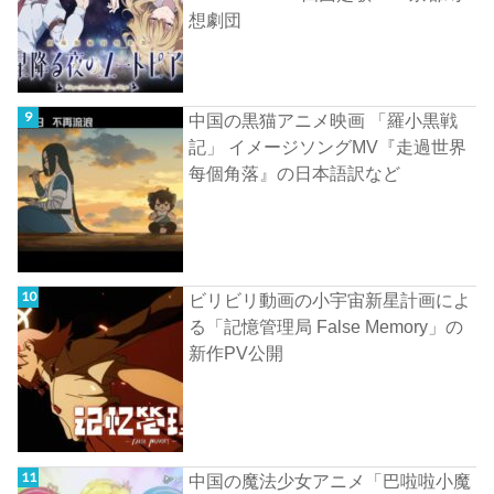
想劇団
中国の黒猫アニメ映画 「羅小黒戦
記」 イメージソングMV『走過世界
每個角落』の日本語訳など
ビリビリ動画の小宇宙新星計画によ
る「記憶管理局 False Memory」の
新作PV公開
中国の魔法少女アニメ「巴啦啦小魔