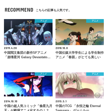
RECOMMEND
こちらの記事も人気です。
アニメ
アニメ
2019.4.28
2018.10.8
中国閲文集団の新作SFアニメ
中国伝媒大学学生による学生制作
「崩壊星河 Galaxy Devastato…
アニメ「春困」がとても美しい
アニメ
アニメ
2014.10.10
2015.5.1
中国の超人気コミック「偷星九月
中国のTCG 「永恒之輪 Eternal
天」が劇場アニメ化するの！？
Samsara」 ゲームルー…