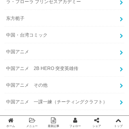
ラ・フローラ プリンセスアカデミー
东方栀子
中国・台湾コミック
中国アニメ
中国アニメ 2B HERO 突变英雄传
中国アニメ その他
中国アニメ 一課一練（チーティングクラフト）
中国アニメ 不可能恋愛
ホーム
メニュー
最新記事
フォロー
シェア
トップ
Twitter
facebook