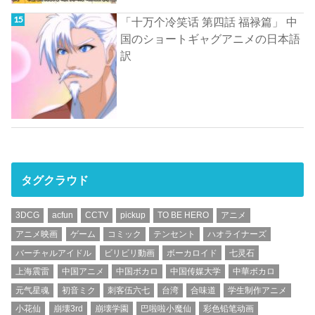
「十万个冷笑话 第四話 福禄篇」 中
国のショートギャグアニメの日本語
訳
タグクラウド
3DCG
acfun
CCTV
pickup
TO BE HERO
アニメ
アニメ映画
ゲーム
コミック
テンセント
ハオライナーズ
バーチャルアイドル
ビリビリ動画
ボーカロイド
七灵石
上海震雷
中国アニメ
中国ボカロ
中国传媒大学
中華ボカロ
元气星魂
初音ミク
刺客伍六七
台湾
合味道
学生制作アニメ
小花仙
崩壊3rd
崩壊学園
巴啦啦小魔仙
彩色铅笔动画