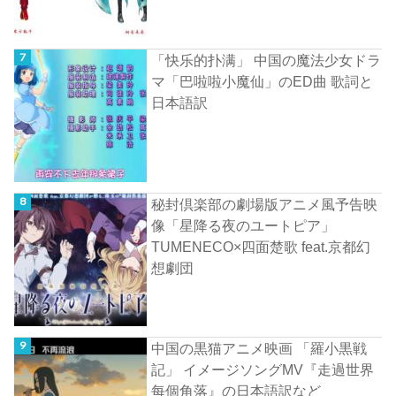
「快乐的扑满」 中国の魔法少女ドラ
マ「巴啦啦小魔仙」のED曲 歌詞と
日本語訳
秘封倶楽部の劇場版アニメ風予告映
像「星降る夜のユートピア」
TUMENECO×四面楚歌 feat.京都幻
想劇団
中国の黒猫アニメ映画 「羅小黒戦
記」 イメージソングMV『走過世界
每個角落』の日本語訳など