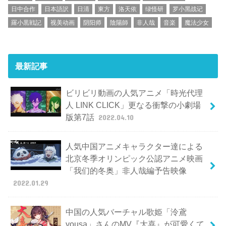
日中合作
日本語訳
日清
東方
洛天依
绿怪研
罗小黑战记
羅小黒戦記
视美动画
阴阳师
陰陽師
非人哉
音楽
魔法少女
最新記事
ビリビリ動画の人気アニメ「時光代理
人 LINK CLICK」更なる衝撃の小劇場
版第7話
2022.04.10
人気中国アニメキャラクター達による
北京冬季オリンピック公認アニメ映画
「我们的冬奥」非人哉編予告映像
2022.01.29
中国の人気バーチャル歌姫「泠鳶
yousa」さんのMV『大喜』が可愛くて