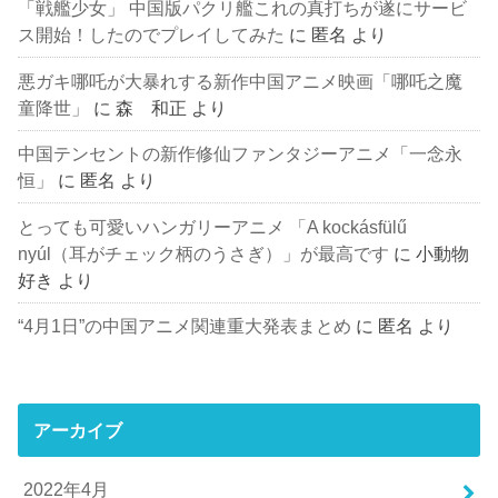
「戦艦少女」 中国版パクリ艦これの真打ちが遂にサービ
ス開始！したのでプレイしてみた
に
匿名
より
悪ガキ哪吒が大暴れする新作中国アニメ映画「哪吒之魔
童降世」
に
森 和正
より
中国テンセントの新作修仙ファンタジーアニメ「一念永
恒」
に
匿名
より
とっても可愛いハンガリーアニメ 「A kockásfülű
nyúl（耳がチェック柄のうさぎ）」が最高です
に
小動物
好き
より
“4月1日”の中国アニメ関連重大発表まとめ
に
匿名
より
アーカイブ
2022年4月