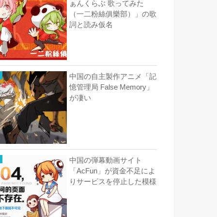
ぁんくらぶ 歌ってみた
（一二粉絲俱樂部）」の歌
詞と読み仮名
中国の自主製作アニメ「記
憶管理局 False Memory」
が凄い
中国の弾幕動画サイト
「AcFun」が資金不足によ
りサービスを停止した模様