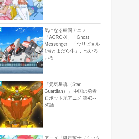
気になる韓国アニメ
「ACRO-X」「Ghost
Messenger」「ウリビョル
1号とまだら牛」、他いろ
いろ
「元気星魂（Star
Guardian）」 中国の勇者
ロボット系アニメ 第43～
50話
アニメ「磁星骑士（ミック