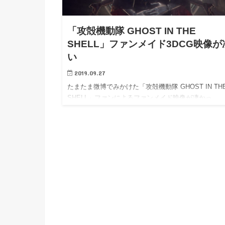
h
u
有
e
a
r
i
「攻殻機動隊 GHOST IN THE
t
k
SHELL」ファンメイド3DCG映像が
b
い
o
2019.09.27
たまたま微博でみかけた「攻殻機動隊 GHOST IN TH
SHELL」ファンによるファンメイド映像が凄かっ…