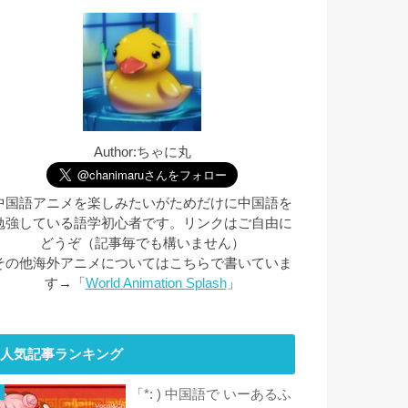
Author:ちゃに丸
中国語アニメを楽しみたいがためだけに中国語を
勉強している語学初心者です。リンクはご自由に
どうぞ（記事毎でも構いません）
その他海外アニメについてはこちらで書いていま
す→「
World Animation Splash
」
人気記事ランキング
「*: ) 中国語で いーあるふ