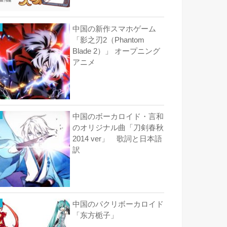
中国の新作スマホゲーム
「影之刃2（Phantom
Blade 2）」 オープニング
アニメ
中国のボーカロイド・言和
のオリジナル曲「刀剣春秋
2014 ver」 歌詞と日本語
訳
中国のパクリボーカロイド
「东方栀子」