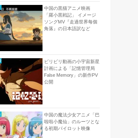
中国の黒猫アニメ映画
「羅小黒戦記」 イメージ
ソングMV『走過世界每個
角落』の日本語訳など
ビリビリ動画の小宇宙新星
計画による「記憶管理局
False Memory」の新作PV
公開
中国の魔法少女アニメ「巴
啦啦小魔仙」のルーツとな
る初期パイロット映像