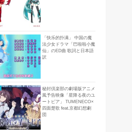
「快乐的扑满」 中国の魔
法少女ドラマ「巴啦啦小魔
仙」のED曲 歌詞と日本語
訳
秘封倶楽部の劇場版アニメ
風予告映像「星降る夜のユ
ートピア」 TUMENECO×
四面楚歌 feat.京都幻想劇
団