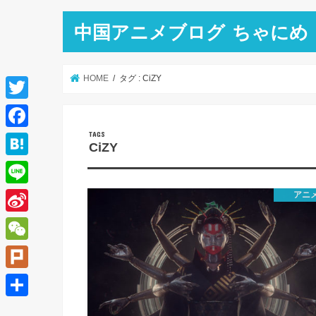
中国アニメブログ ちゃにめ
HOME
タグ : CiZY
T
w
F
CiZY
i
a
H
t
c
a
L
アニ
t
e
t
i
e
S
b
e
n
r
i
o
W
n
e
n
o
e
a
P
a
k
C
l
共
W