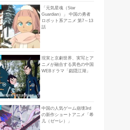
「元気星魂（Star
Guardian）」 中国の勇者
ロボット系アニメ 第7～13
話
現実と京劇世界、実写とア
ニメが融合する異色の中国
WEBドラマ「戯隠江湖」
中国の人気ゲーム崩壊3rd
の新作ショートアニメ「希
儿（ゼーレ）」