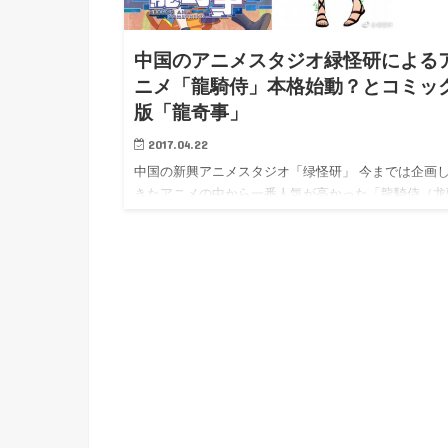
h
u
有
e
a
r
中国のアニメスタジオ緑怪研による
i
t
k
ニメ「龍騎侍」本格始動？とコミッ
b
版「龍奇事」
o
2017.04.22
中国の新興アニメスタジオ「绿怪研」 今までは企画
きたアニメの中から一番人気が高かった「龍騎侍（龙
侍）」が…