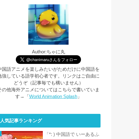
Author:ちゃに丸
中国語アニメを楽しみたいがためだけに中国語を
勉強している語学初心者です。リンクはご自由に
どうぞ（記事毎でも構いません）
その他海外アニメについてはこちらで書いていま
す→「
World Animation Splash
」
人気記事ランキング
「*: ) 中国語で いーあるふ