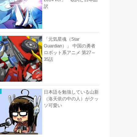
訳
「元気星魂（Star
Guardian）」 中国の勇者
ロボット系アニメ 第27～
35話
日本語を勉強している山新
（洛天依の中の人）がクッ
ソ可愛い