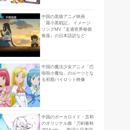
中国の黒猫アニメ映画
「羅小黒戦記」 イメージ
ソングMV『走過世界每個
角落』の日本語訳など
中国の魔法少女アニメ「巴
啦啦小魔仙」のルーツとな
る初期パイロット映像
中国のボーカロイド・言和
のオリジナル曲「刀剣春秋
2014 ver」 歌詞と日本語