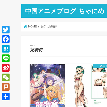
中国アニメブログ ちゃにめ
HOME
タグ : 龙骑侍
T
w
F
龙骑侍
i
a
H
t
c
a
L
アニ
t
e
t
i
e
S
b
e
n
r
i
o
W
n
e
n
o
e
a
P
a
k
C
l
共
W