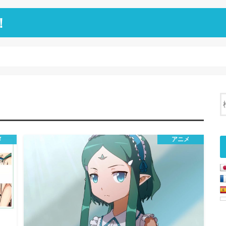
！
メ
アニメ