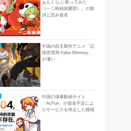
ぁんくらぶ 歌ってみた
（一二粉絲俱樂部）」の歌
詞と読み仮名
中国の自主製作アニメ「記
憶管理局 False Memory」
が凄い
中国の弾幕動画サイト
「AcFun」が資金不足によ
りサービスを停止した模様