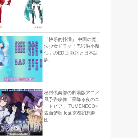
「快乐的扑满」 中国の魔
法少女ドラマ「巴啦啦小魔
仙」のED曲 歌詞と日本語
訳
秘封倶楽部の劇場版アニメ
風予告映像「星降る夜のユ
ートピア」 TUMENECO×
四面楚歌 feat.京都幻想劇
団