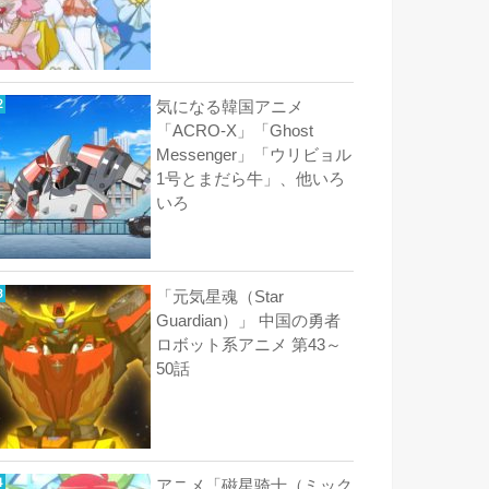
気になる韓国アニメ
「ACRO-X」「Ghost
Messenger」「ウリビョル
1号とまだら牛」、他いろ
いろ
「元気星魂（Star
Guardian）」 中国の勇者
ロボット系アニメ 第43～
50話
アニメ「磁星骑士（ミック