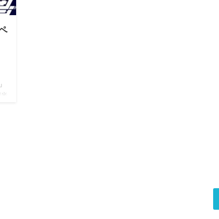
ペ
」
阳光