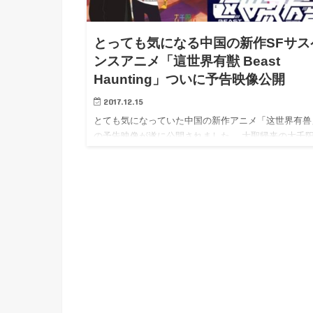
h
u
有
e
a
r
i
とっても気になる中国の新作SFサス
t
k
ンスアニメ「這世界有獣 Beast
b
Haunting」ついに予告映像公開
o
2017.12.15
とても気になっていた中国の新作アニメ「这世界有兽
の予告映像が遂に公開されました。 大聖帰来の大千
によるア…