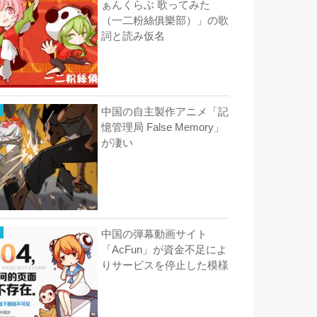
ぁんくらぶ 歌ってみた
（一二粉絲俱樂部）」の歌
詞と読み仮名
中国の自主製作アニメ「記
憶管理局 False Memory」
が凄い
中国の弾幕動画サイト
「AcFun」が資金不足によ
りサービスを停止した模様