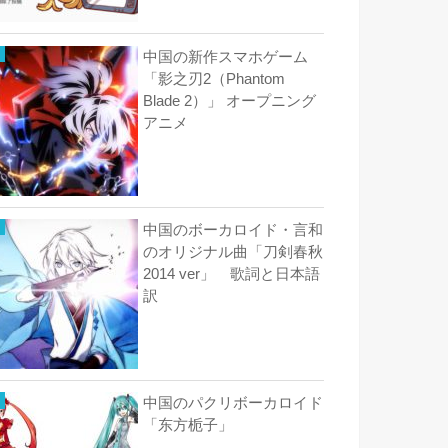
中国の新作スマホゲーム
「影之刃2（Phantom
Blade 2）」 オープニング
アニメ
中国のボーカロイド・言和
のオリジナル曲「刀剣春秋
2014 ver」 歌詞と日本語
訳
中国のパクリボーカロイド
「东方栀子」