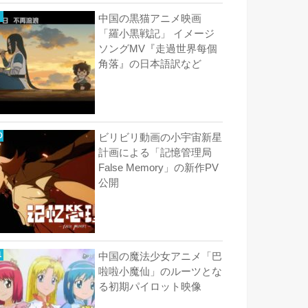
中国の黒猫アニメ映画
「羅小黒戦記」 イメージ
ソングMV『走過世界每個
角落』の日本語訳など
ビリビリ動画の小宇宙新星
計画による「記憶管理局
False Memory」の新作PV
公開
中国の魔法少女アニメ「巴
啦啦小魔仙」のルーツとな
る初期パイロット映像