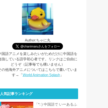
Author:ちゃに丸
中国語アニメを楽しみたいがためだけに中国語を
勉強している語学初心者です。リンクはご自由に
どうぞ（記事毎でも構いません）
その他海外アニメについてはこちらで書いていま
す→「
World Animation Splash
」
人気記事ランキング
「*: ) 中国語で いーあるふ