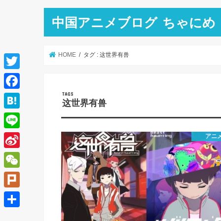
中国アニメブログ ちゃにめ
HOME
タグ : 这世界有兽
T
w
F
这世界有兽
i
a
H
t
c
a
L
アニ
t
e
t
i
e
S
b
e
n
r
i
o
W
n
e
n
o
e
a
P
a
k
C
l
共
W