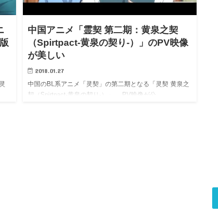
ニ
中国アニメ「霊契 第二期：黄泉之契
国版
（Spirtpact-黄泉の契り-）」のPV映像
が美しい
2018.01.27
灵
中国のBL系アニメ「灵契」の第二期となる「灵契 黄泉之
…
契（Spirtpact-黄泉の契り-）」。 PV映像が公…