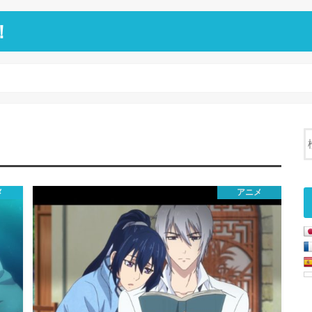
！
メ
アニメ