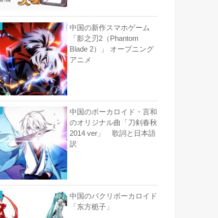
中国の新作スマホゲーム
「影之刃2（Phantom
Blade 2）」 オープニング
アニメ
中国のボーカロイド・言和
のオリジナル曲「刀剣春秋
2014 ver」 歌詞と日本語
訳
中国のパクリボーカロイド
「东方栀子」