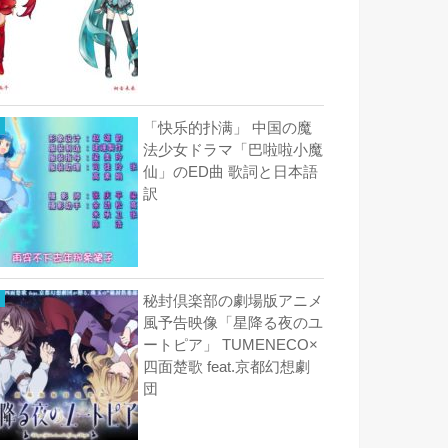
「快乐的扑满」 中国の魔
法少女ドラマ「巴啦啦小魔
仙」のED曲 歌詞と日本語
訳
秘封倶楽部の劇場版アニメ
風予告映像「星降る夜のユ
ートピア」 TUMENECO×
四面楚歌 feat.京都幻想劇
団