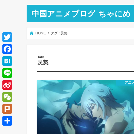
中国アニメブログ ちゃにめ
HOME
タグ : 灵契
T
w
F
灵契
i
a
H
t
c
a
L
アニ
t
e
t
i
e
S
b
e
n
r
i
o
W
n
e
n
o
e
a
P
a
k
C
l
共
W