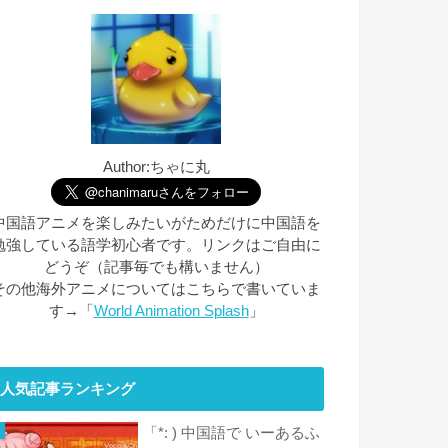
Author:ちゃに丸
中国語アニメを楽しみたいがためだけに中国語を
勉強している語学初心者です。リンクはご自由に
どうぞ（記事毎でも構いません）
その他海外アニメについてはこちらで書いていま
す→「
World Animation Splash
」
人気記事ランキング
「*: ) 中国語で いーあるふ