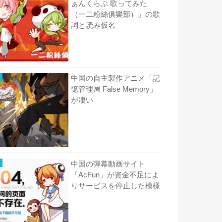
ぁんくらぶ 歌ってみた
（一二粉絲俱樂部）」の歌
詞と読み仮名
中国の自主製作アニメ「記
憶管理局 False Memory」
が凄い
中国の弾幕動画サイト
「AcFun」が資金不足によ
りサービスを停止した模様