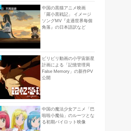
中国の黒猫アニメ映画
「羅小黒戦記」 イメージ
ソングMV『走過世界每個
角落』の日本語訳など
ビリビリ動画の小宇宙新星
計画による「記憶管理局
False Memory」の新作PV
公開
中国の魔法少女アニメ「巴
啦啦小魔仙」のルーツとな
る初期パイロット映像