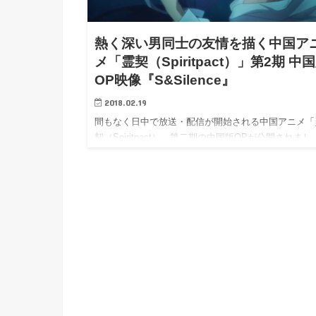
h
u
有
e
a
r
i
熱く深い男同士の友情を描く中国ア
t
k
メ「霊契（Spiritpact）」第2期 中
b
OP映像『S&Silence』
o
2018.02.19
間もなく日中で放送・配信が開始される中国アニメ「
契（Spiritpact）」第二期の中国版OPが公開されまし