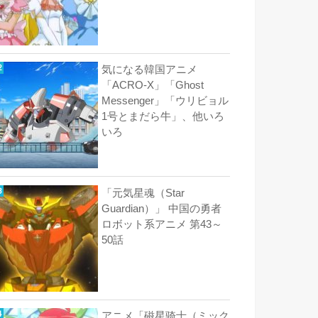
気になる韓国アニメ
「ACRO-X」「Ghost
Messenger」「ウリビョル
1号とまだら牛」、他いろ
いろ
「元気星魂（Star
Guardian）」 中国の勇者
ロボット系アニメ 第43～
50話
アニメ「磁星骑士（ミック