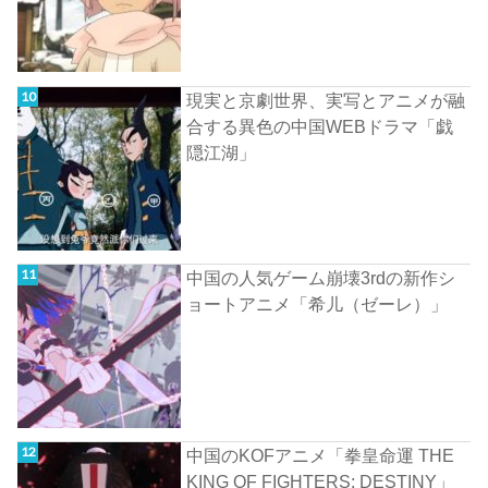
現実と京劇世界、実写とアニメが融
合する異色の中国WEBドラマ「戯
隠江湖」
中国の人気ゲーム崩壊3rdの新作シ
ョートアニメ「希儿（ゼーレ）」
中国のKOFアニメ「拳皇命運 THE
KING OF FIGHTERS: DESTINY」