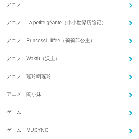
アニメ
アニメ La petite géante（小小世界历险记）
アニメ PrincessLillifee（莉莉菲公主）
アニメ Wakfu（沃土）
アニメ 瑶玲啊瑶玲
アニメ 閰小妹
ゲーム
ゲーム MUSYNC