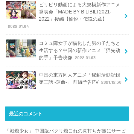
ビリビリ動画による大規模新作アニメ
発表会「MADE BY BILIBILI 2021-
2022」後編【愉悦・伝説の章】
2022.01.04
コミュ障女子が猫化した男の子たちと
生活する？中国の新作アニメ「猫先动
的手」予告映像
2022.01.03
中国の東方同人アニメ「秘封活動記録
第三話 -運命-」 前編予告PV
2021.12.30
最近のコメント
「戦艦少女」 中国版パクリ艦これの真打ちが遂にサービ