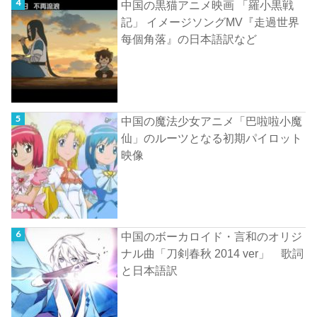
中国の黒猫アニメ映画 「羅小黒戦
記」 イメージソングMV『走過世界
每個角落』の日本語訳など
中国の魔法少女アニメ「巴啦啦小魔
仙」のルーツとなる初期パイロット
映像
中国のボーカロイド・言和のオリジ
ナル曲「刀剣春秋 2014 ver」 歌詞
と日本語訳