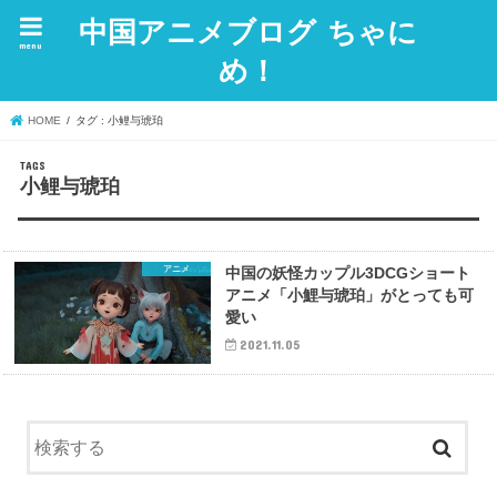
中国アニメブログ ちゃに
menu
め！
HOME
タグ : 小鲤与琥珀
小鲤与琥珀
アニメ
中国の妖怪カップル3DCGショート
アニメ「小鯉与琥珀」がとっても可
愛い
2021.11.05