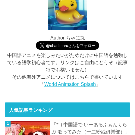
Author:ちゃに丸
中国語アニメを楽しみたいがためだけに中国語を勉強し
ている語学初心者です。リンクはご自由にどうぞ（記事
毎でも構いません）
その他海外アニメについてはこちらで書いています
→「
World Animation Splash
」
人気記事ランキング
「*: ) 中国語で いーあるふぁんくら
ぶ 歌ってみた（一二粉絲俱樂部）」