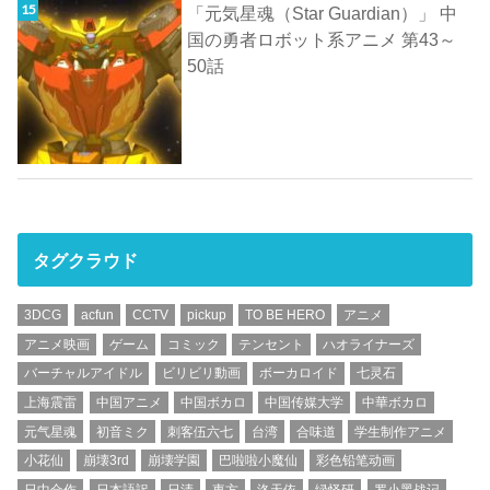
「元気星魂（Star Guardian）」 中
国の勇者ロボット系アニメ 第43～
50話
タグクラウド
3DCG
acfun
CCTV
pickup
TO BE HERO
アニメ
アニメ映画
ゲーム
コミック
テンセント
ハオライナーズ
バーチャルアイドル
ビリビリ動画
ボーカロイド
七灵石
上海震雷
中国アニメ
中国ボカロ
中国传媒大学
中華ボカロ
元气星魂
初音ミク
刺客伍六七
台湾
合味道
学生制作アニメ
小花仙
崩壊3rd
崩壊学園
巴啦啦小魔仙
彩色铅笔动画
日中合作
日本語訳
日清
東方
洛天依
绿怪研
罗小黑战记