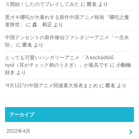
ス開始！したのでプレイしてみた
に
匿名
より
悪ガキ哪吒が大暴れする新作中国アニメ映画「哪吒之魔
童降世」
に
森 和正
より
中国テンセントの新作修仙ファンタジーアニメ「一念永
恒」
に
匿名
より
とっても可愛いハンガリーアニメ 「A kockásfülű
nyúl（耳がチェック柄のうさぎ）」が最高です
に
小動物
好き
より
“4月1日”の中国アニメ関連重大発表まとめ
に
匿名
より
アーカイブ
2022年4月