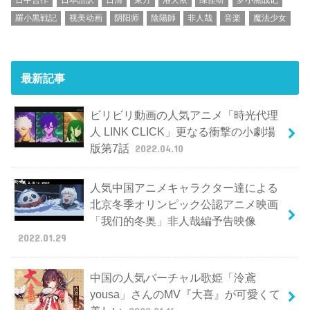
羅小黒戦記
视美动画
阴阳师
陰陽師
非人哉
音楽
魔法少女
最新記事
ビリビリ動画の人気アニメ「時光代理
人 LINK CLICK」更なる衝撃の小劇場
版第7話
2022.04.10
人気中国アニメキャラクター達による
北京冬季オリンピック公認アニメ映画
「我们的冬奥」非人哉編予告映像
2022.01.29
中国の人気バーチャル歌姫「泠鳶
yousa」さんのMV『大喜』が可愛くて