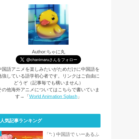
Author:ちゃに丸
中国語アニメを楽しみたいがためだけに中国語を
勉強している語学初心者です。リンクはご自由に
どうぞ（記事毎でも構いません）
その他海外アニメについてはこちらで書いていま
す→「
World Animation Splash
」
人気記事ランキング
「*: ) 中国語で いーあるふ