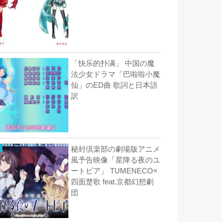
「快乐的扑满」 中国の魔
法少女ドラマ「巴啦啦小魔
仙」のED曲 歌詞と日本語
訳
秘封倶楽部の劇場版アニメ
風予告映像「星降る夜のユ
ートピア」 TUMENECO×
四面楚歌 feat.京都幻想劇
団