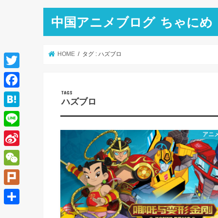
中国アニメブログ ちゃにめ
HOME
タグ : ハズブロ
T
w
F
ハズブロ
i
a
H
t
c
a
L
アニ
t
e
t
i
e
S
b
e
n
r
i
o
W
n
e
n
o
e
a
P
a
k
C
l
共
W