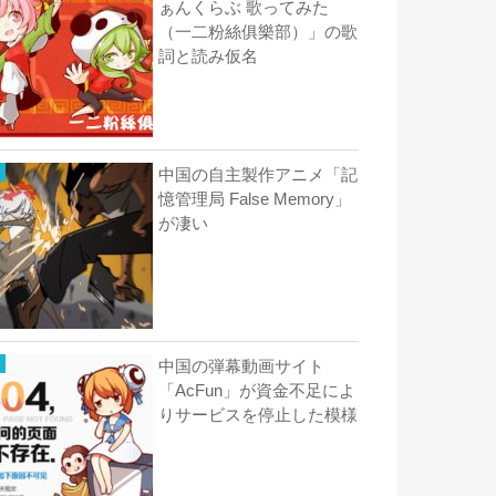
ぁんくらぶ 歌ってみた
（一二粉絲俱樂部）」の歌
詞と読み仮名
中国の自主製作アニメ「記
憶管理局 False Memory」
が凄い
中国の弾幕動画サイト
「AcFun」が資金不足によ
りサービスを停止した模様