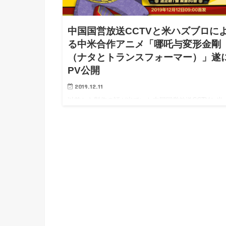
h
u
有
e
a
r
i
中国国営放送CCTVと米ハズブロに
t
k
る中米合作アニメ「哪吒与変形金剛
b
（ナタとトランスフォーマー）」遂
o
PV公開
2019.12.11
以前から製作の話が出ていた中国国営放送CCTVと米
ブロによる冗談のようなオフィシャル合作アニメ企画
「哪吒与…