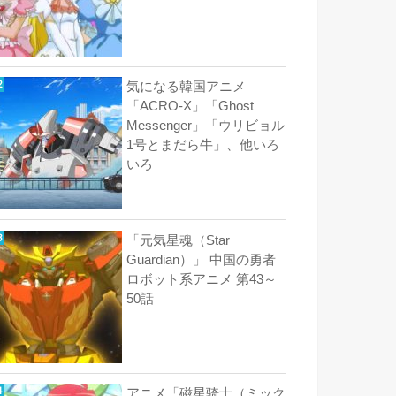
気になる韓国アニメ
「ACRO-X」「Ghost
Messenger」「ウリビョル
1号とまだら牛」、他いろ
いろ
「元気星魂（Star
Guardian）」 中国の勇者
ロボット系アニメ 第43～
50話
アニメ「磁星骑士（ミック