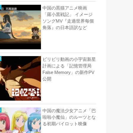
中国の黒猫アニメ映画
「羅小黒戦記」 イメージ
ソングMV『走過世界每個
角落』の日本語訳など
ビリビリ動画の小宇宙新星
計画による「記憶管理局
False Memory」の新作PV
公開
中国の魔法少女アニメ「巴
啦啦小魔仙」のルーツとな
る初期パイロット映像