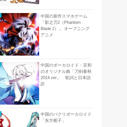
中国の新作スマホゲーム
「影之刃2（Phantom
Blade 2）」 オープニング
アニメ
中国のボーカロイド・言和
のオリジナル曲「刀剣春秋
2014 ver」 歌詞と日本語
訳
中国のパクリボーカロイド
「东方栀子」