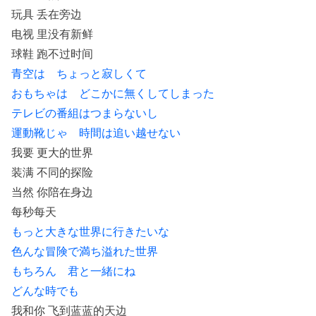
玩具 丢在旁边
电视 里没有新鲜
球鞋 跑不过时间
青空は ちょっと寂しくて
おもちゃは どこかに無くしてしまった
テレビの番組はつまらないし
運動靴じゃ 時間は追い越せない
我要 更大的世界
装满 不同的探险
当然 你陪在身边
每秒每天
もっと大きな世界に行きたいな
色んな冒険で満ち溢れた世界
もちろん 君と一緒にね
どんな時でも
我和你 飞到蓝蓝的天边