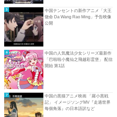
中国テンセントの新作アニメ「大王
饶命 Da Wang Rao Ming」予告映像
公開
中国の人気魔法少女シリーズ最新作
「巴啦啦小魔仙之飛越彩霊堡」 配信
開始 第1話
中国の黒猫アニメ映画 「羅小黒戦
記」 イメージソングMV『走過世界
每個角落』の日本語訳など