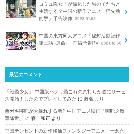
コミュ障女子が猫化した男の子たちと
生活する？中国の新作アニメ「猫先动
的手」予告映像
2022.01.03
中国の東方同人アニメ「秘封活動記録
第三話 -運命-」 前編予告PV
2021.12.30
最近のコメント
「戦艦少女」 中国版パクリ艦これの真打ちが遂にサービ
ス開始！したのでプレイしてみた
に
匿名
より
悪ガキ哪吒が大暴れする新作中国アニメ映画「哪吒之魔
童降世」
に
森 和正
より
中国テンセントの新作修仙ファンタジーアニメ「一念永