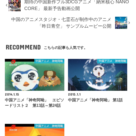
期待の中国新作フル3DCGアニメ「納米核心 NANO
CORE」 最新予告動画公開
中国のアニメスタジオ・七霊石が制作中のアニメ
「昨日青空」 サンプルムービー公開
RECOMMEND
こちらの記事も人気です。
中国アニメ 神奇阿呦
中国アニメ 神奇阿呦
2014.1.15
2015.1.1
中国アニメ「神奇阿呦」 エピソ
中国アニメ「神奇阿呦」 第1話
ードリスト２ 第13話～第24話
中国アニメ 神奇阿呦