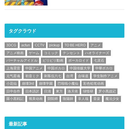
タグクラウド
3DCG
acfun
CCTV
pickup
TO BE HERO
アニメ
アニメ映画
ゲーム
コミック
テンセント
ハオライナーズ
バーチャルアイドル
ビリビリ動画
ボーカロイド
七灵石
上海震雷
中国アニメ
中国ボカロ
中国传媒大学
中華ボカロ
元气星魂
初音ミク
刺客伍六七
台湾
合味道
学生制作アニメ
小花仙
崩壊3rd
崩壊学園
巴啦啦小魔仙
彩色铅笔动画
日中合作
日本語訳
日清
東方
洛天依
绿怪研
罗小黑战记
羅小黒戦記
视美动画
阴阳师
陰陽師
非人哉
音楽
魔法少女
最新記事