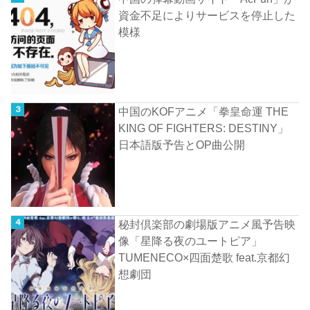
資金不足によりサービスを停止した
模様
中国のKOFアニメ「拳皇命運 THE
KING OF FIGHTERS: DESTINY」
日本語版予告とOP曲公開
秘封倶楽部の劇場版アニメ風予告映
像「星降る夜のユートピア」
TUMENECO×四面楚歌 feat.京都幻
想劇団