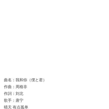
曲名：我和你（僕と君）
作曲：周格非
作詞：刘北
歌手：唐宁
晴天 有点孤单