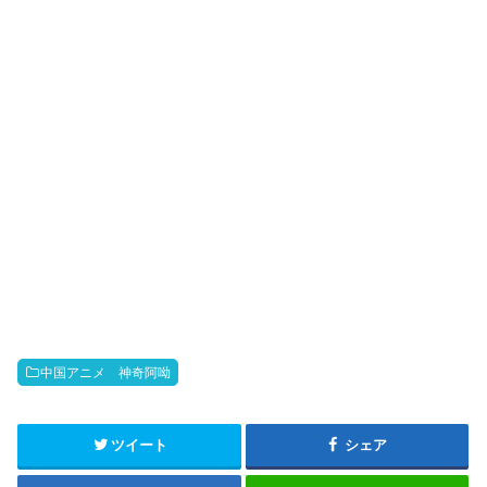
k
b
o
中国アニメ 神奇阿呦
ツイート
シェア