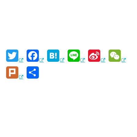
T
F
H
L
S
W
w
a
a
i
i
e
P
共
i
c
t
n
n
C
l
有
t
e
e
e
a
h
u
t
b
n
W
a
r
e
o
a
e
t
k
r
o
i