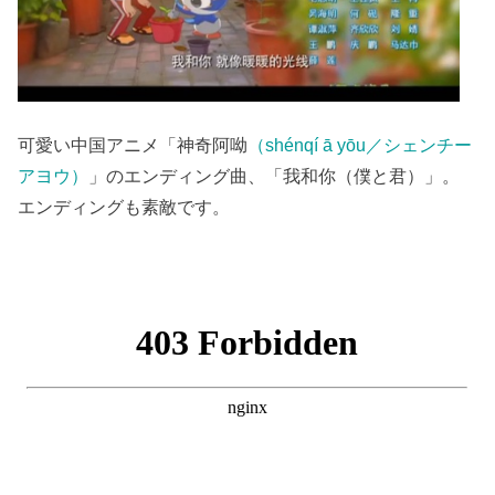
可愛い中国アニメ「神奇阿呦
（shénqí ā yōu／シェンチー
アヨウ）
」のエンディング曲、「我和你（僕と君）」。
エンディングも素敵です。