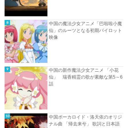
中国の魔法少女アニメ「巴啦啦小魔
仙」のルーツとなる初期パイロット
映像
中国の新作魔法少女アニメ 「小花
仙」 瑞香精霊の歌が素敵な第5～6
話
中国ボーカロイド・洛天依のオリジ
ナル曲 「帰去来兮」 歌詞と日本語