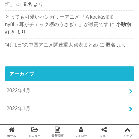
恒」
に
匿名
より
とっても可愛いハンガリーアニメ 「A kockásfülű
nyúl（耳がチェック柄のうさぎ）」が最高です
に
小動物
好き
より
“4月1日”の中国アニメ関連重大発表まとめ
に
匿名
より
アーカイブ
2022年4月
2022年1月
2021年12月
ホーム
メニュー
最新記事
フォロー
シェア
トップ
Twitter
facebook