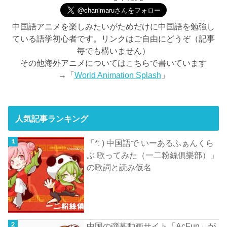
中国語アニメを楽しみたいがためだけに中国語を勉強し
ている語学初心者です。リンクはご自由にどうぞ（記事
毎でも構いません）
その他海外アニメについてはこちらで書いています
→「
World Animation Splash
」
人気記事ランキング
「*: ) 中国語で いーあるふぁんくら
ぶ 歌ってみた（一二粉絲俱樂部）」
の歌詞と読み仮名
中国の弾幕動画サイト「AcFun」が