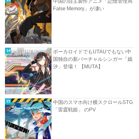
中国の自主製作アニメ「記憶管理局
False Memory」が凄い
ボーカロイドでもUTAUでもない中
国独自の新バーチャルシンガー「嫣
汐」登場！ 【MUTA】
中国のスマホ向け横スクロールSTG
「雷霆戦姫」 のPV