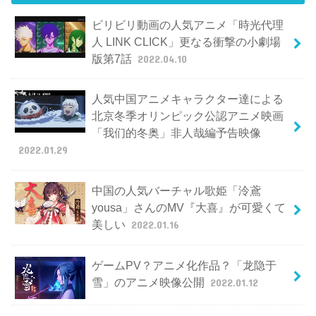
ビリビリ動画の人気アニメ「時光代理
人 LINK CLICK」更なる衝撃の小劇場
版第7話
2022.04.10
人気中国アニメキャラクター達による
北京冬季オリンピック公認アニメ映画
「我们的冬奥」非人哉編予告映像
2022.01.29
中国の人気バーチャル歌姫「泠鳶
yousa」さんのMV『大喜』が可愛くて
美しい
2022.01.16
ゲームPV？アニメ化作品？「龙隐于
雪」のアニメ映像公開
2022.01.12