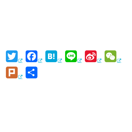
T
F
H
L
S
W
w
a
a
i
i
e
P
共
i
c
t
n
n
C
l
有
t
e
e
e
a
h
u
t
b
n
W
a
r
e
o
a
e
t
k
r
o
i