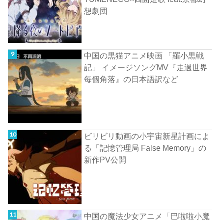
想劇団
中国の黒猫アニメ映画 「羅小黒戦
記」 イメージソングMV『走過世界
每個角落』の日本語訳など
ビリビリ動画の小宇宙新星計画によ
る「記憶管理局 False Memory」の
新作PV公開
中国の魔法少女アニメ「巴啦啦小魔