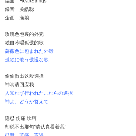
編曲：HeartStrings
録音：关皓聪
企画：潇娘
玫瑰色包裹的外壳
独自吟唱孤傲的歌
薔薇色に包まれた外殻
孤独に歌う傲慢な歌
偷偷做出这般选择
神呐请回应我
人知れず行われたこれらの選択
神よ、どうか答えて
隐忍 伤痛 坎坷
却说不出那句“请认真看着我”
忍耐 苦痛 不遇