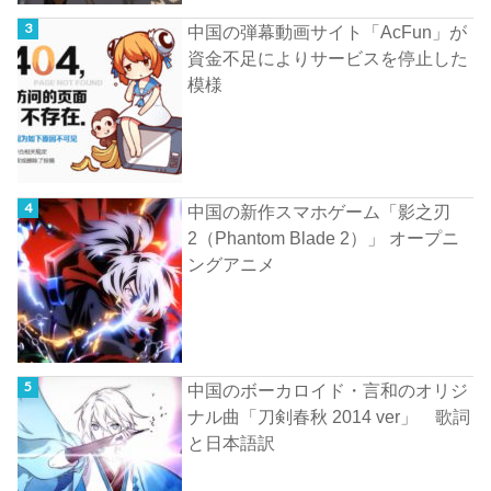
中国の弾幕動画サイト「AcFun」が
資金不足によりサービスを停止した
模様
中国の新作スマホゲーム「影之刃
2（Phantom Blade 2）」 オープニ
ングアニメ
中国のボーカロイド・言和のオリジ
ナル曲「刀剣春秋 2014 ver」 歌詞
と日本語訳