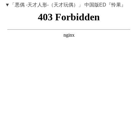
▼「悪偶 -天才人形-（天才玩偶）」 中国版ED『怜果』