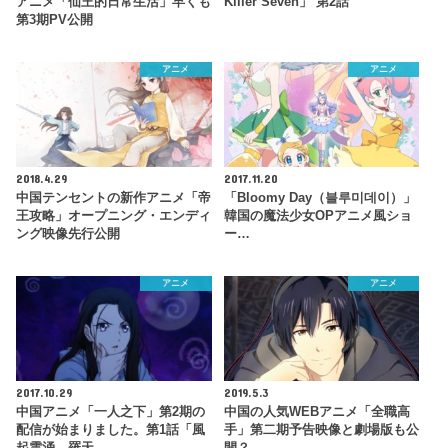
アニメ「仙王的日常生活」早くも
Killer Seven」 第2話
第3期PV公開
アニメ
アニメ
2018.4.29
2017.11.20
中国テンセントの新作アニメ「帝
「Bloomy Day（블루미데이）」
王攻略」オープニング・エンディ
韓国の魔法少女OPアニメ風ショ
ング映像先行公開
ー…
アニメ
アニメ
2017.10.29
2019.5.3
中国アニメ「一人之下」第2期の
中国の人気WEBアニメ「全職高
配信が始まりました。第1話「風
手」第二期予告映像と劇場版も公