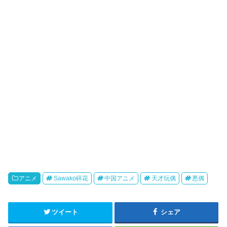
k
b
o
アニメ
Sawako碎花
中国アニメ
天才玩偶
悪偶
ツイート
シェア