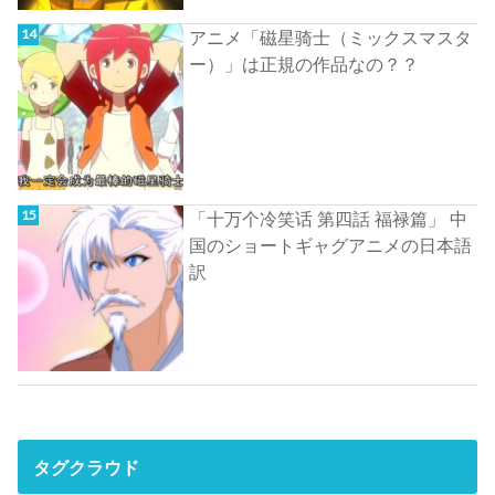
アニメ「磁星骑士（ミックスマスタ
ー）」は正規の作品なの？？
「十万个冷笑话 第四話 福禄篇」 中
国のショートギャグアニメの日本語
訳
タグクラウド