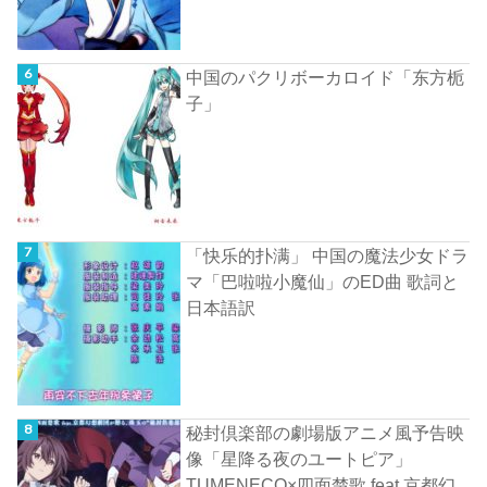
中国のパクリボーカロイド「东方栀
子」
「快乐的扑满」 中国の魔法少女ドラ
マ「巴啦啦小魔仙」のED曲 歌詞と
日本語訳
秘封倶楽部の劇場版アニメ風予告映
像「星降る夜のユートピア」
TUMENECO×四面楚歌 feat.京都幻