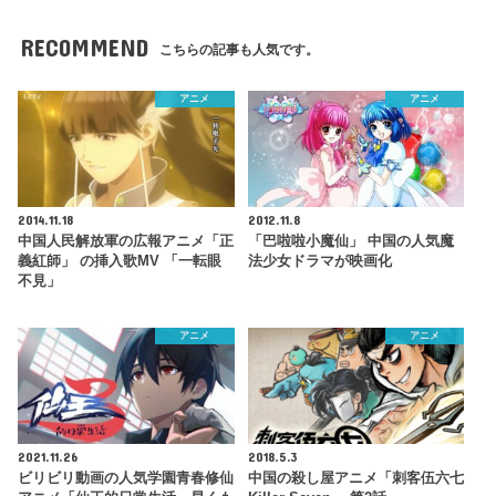
RECOMMEND
こちらの記事も人気です。
アニメ
アニメ
2014.11.18
2012.11.8
中国人民解放軍の広報アニメ「正
「巴啦啦小魔仙」 中国の人気魔
義紅師」 の挿入歌MV 「一転眼
法少女ドラマが映画化
不見」
アニメ
アニメ
2021.11.26
2018.5.3
ビリビリ動画の人気学園青春修仙
中国の殺し屋アニメ「刺客伍六七