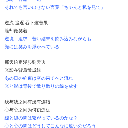
それでも言い出せない言葉「ちゃんと私を見て」
逆流 追逐 吞下这苦果
脸却微笑着
逆境 追求 苦い結末を飲み込みながらも
顔には笑みを浮かべている
那天约定漫步到天边
光影在背后散成线
あの日の約束は空の果てへと流れ
光と影は背後で散り散りの線を成す
线与线之间有没有连结
心与心之间为何仍遥远
線と線の間は繋がっているのかな？
心と心の間はどうしてこんなに遠いのだろう