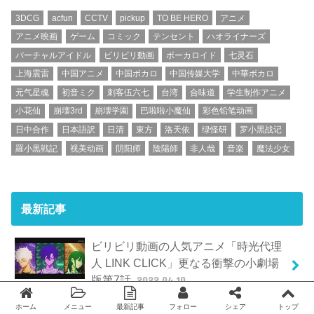
3DCG
acfun
CCTV
pickup
TO BE HERO
アニメ
アニメ映画
ゲーム
コミック
テンセント
ハオライナーズ
バーチャルアイドル
ビリビリ動画
ボーカロイド
七灵石
上海震雷
中国アニメ
中国ボカロ
中国传媒大学
中華ボカロ
元气星魂
初音ミク
刺客伍六七
台湾
合味道
学生制作アニメ
小花仙
崩壊3rd
崩壊学園
巴啦啦小魔仙
彩色铅笔动画
日中合作
日本語訳
日清
東方
洛天依
绿怪研
罗小黑战记
羅小黒戦記
视美动画
阴阳师
陰陽師
非人哉
音楽
魔法少女
最新記事
ビリビリ動画の人気アニメ「時光代理
人 LINK CLICK」更なる衝撃の小劇場
版第7話
2022.04.10
ホーム
メニュー
最新記事
フォロー
シェア
トップ
Twitter
facebook