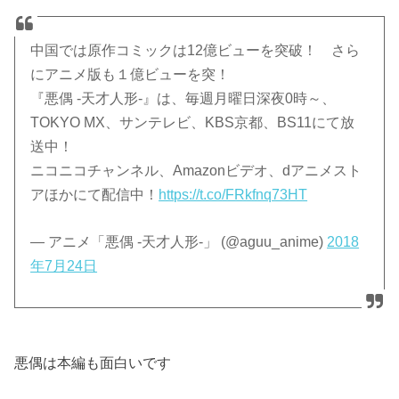
中国では原作コミックは12億ビューを突破！ さら
にアニメ版も１億ビューを突！
『悪偶 -天才人形-』は、毎週月曜日深夜0時～、
TOKYO MX、サンテレビ、KBS京都、BS11にて放
送中！
ニコニコチャンネル、Amazonビデオ、dアニメスト
アほかにて配信中！
https://t.co/FRkfnq73HT
— アニメ「悪偶 ‐天才人形‐」 (@aguu_anime)
2018
年7月24日
悪偶は本編も面白いです