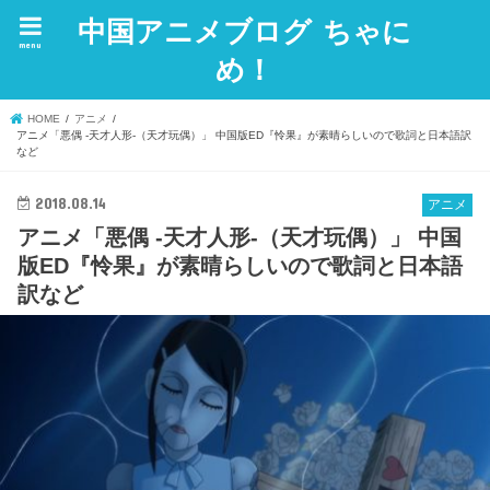
中国アニメブログ ちゃに
menu
め！
HOME
アニメ
アニメ「悪偶 -天才人形-（天才玩偶）」 中国版ED『怜果』が素晴らしいので歌詞と日本語訳
など
2018.08.14
アニメ
アニメ「悪偶 -天才人形-（天才玩偶）」 中国
版ED『怜果』が素晴らしいので歌詞と日本語
訳など