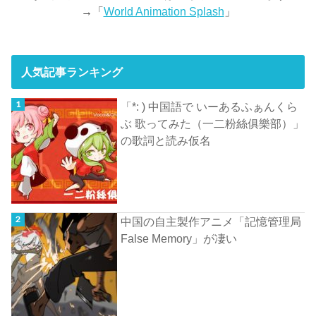
→「
World Animation Splash
」
人気記事ランキング
「*: ) 中国語で いーあるふぁんくら
ぶ 歌ってみた（一二粉絲俱樂部）」
の歌詞と読み仮名
中国の自主製作アニメ「記憶管理局
False Memory」が凄い