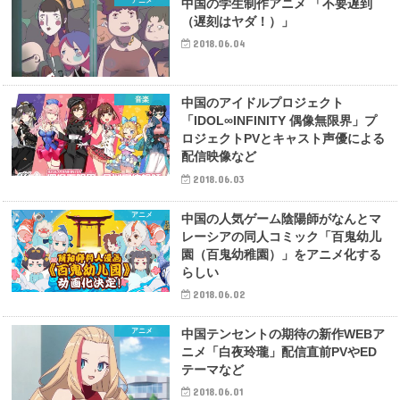
アニメ
中国の学生制作アニメ 「不要遅到
（遅刻はヤダ！）」
2018.06.04
音楽
中国のアイドルプロジェクト
「IDOL∞INFINITY 偶像無限界」プ
ロジェクトPVとキャスト声優による
配信映像など
2018.06.03
アニメ
中国の人気ゲーム陰陽師がなんとマ
レーシアの同人コミック「百鬼幼儿
園（百鬼幼稚園）」をアニメ化する
らしい
2018.06.02
アニメ
中国テンセントの期待の新作WEBア
ニメ「白夜玲瓏」配信直前PVやED
テーマなど
2018.06.01