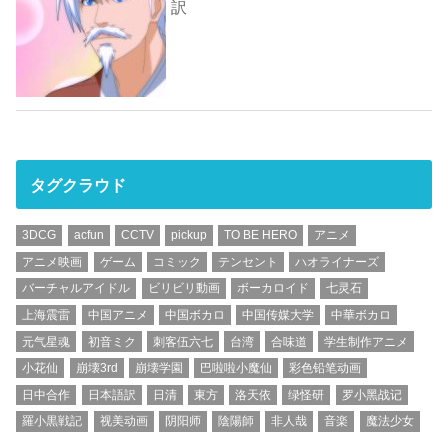
訳
タグクラウド
3DCG
acfun
CCTV
pickup
TO BE HERO
アニメ
アニメ映画
ゲーム
コミック
テンセント
ハオライナーズ
バーチャルアイドル
ビリビリ動画
ボーカロイド
七灵石
上海震雷
中国アニメ
中国ボカロ
中国传媒大学
中華ボカロ
元气星魂
初音ミク
刺客伍六七
台湾
合味道
学生制作アニメ
小花仙
崩壊3rd
崩壊学園
巴啦啦小魔仙
彩色铅笔动画
日中合作
日本語訳
日清
東方
洛天依
绿怪研
罗小黑战记
羅小黒戦記
视美动画
阴阳师
陰陽師
非人哉
音楽
魔法少女