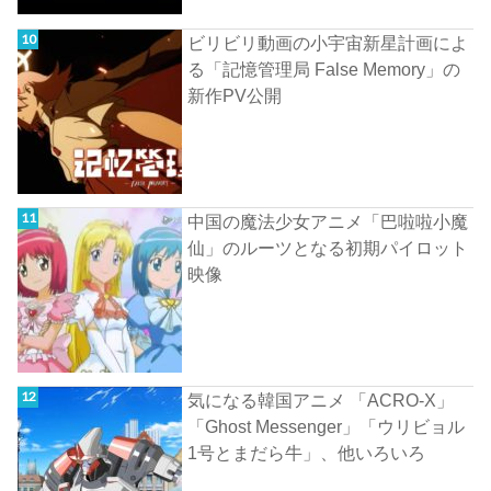
ビリビリ動画の小宇宙新星計画によ
る「記憶管理局 False Memory」の
新作PV公開
中国の魔法少女アニメ「巴啦啦小魔
仙」のルーツとなる初期パイロット
映像
気になる韓国アニメ 「ACRO-X」
「Ghost Messenger」「ウリビョル
1号とまだら牛」、他いろいろ