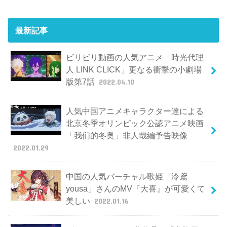
最新記事
ビリビリ動画の人気アニメ「時光代理
人 LINK CLICK」更なる衝撃の小劇場
版第7話
2022.04.10
人気中国アニメキャラクター達による
北京冬季オリンピック公認アニメ映画
「我们的冬奥」非人哉編予告映像
2022.01.29
中国の人気バーチャル歌姫「泠鳶
yousa」さんのMV『大喜』が可愛くて
美しい
2022.01.16