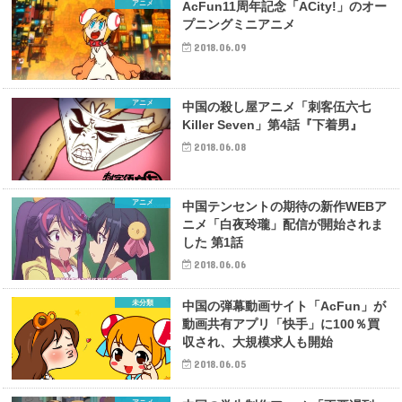
アニメ
AcFun11周年記念「ACity!」のオー
プニングミニアニメ
2018.06.09
アニメ
中国の殺し屋アニメ「刺客伍六七
Killer Seven」第4話『下着男』
2018.06.08
アニメ
中国テンセントの期待の新作WEBア
ニメ「白夜玲瓏」配信が開始されま
した 第1話
2018.06.06
未分類
中国の弾幕動画サイト「AcFun」が
動画共有アプリ「快手」に100％買
収され、大規模求人も開始
2018.06.05