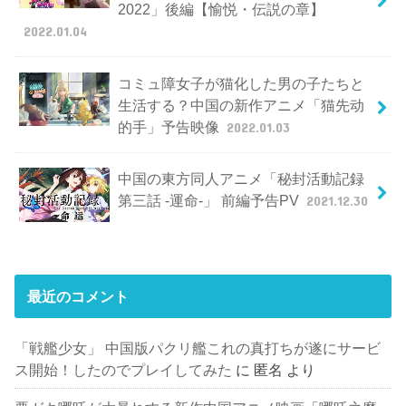
2022」後編【愉悦・伝説の章】
2022.01.04
コミュ障女子が猫化した男の子たちと
生活する？中国の新作アニメ「猫先动
的手」予告映像
2022.01.03
中国の東方同人アニメ「秘封活動記録
第三話 -運命-」 前編予告PV
2021.12.30
最近のコメント
「戦艦少女」 中国版パクリ艦これの真打ちが遂にサービ
ス開始！したのでプレイしてみた
に
匿名
より