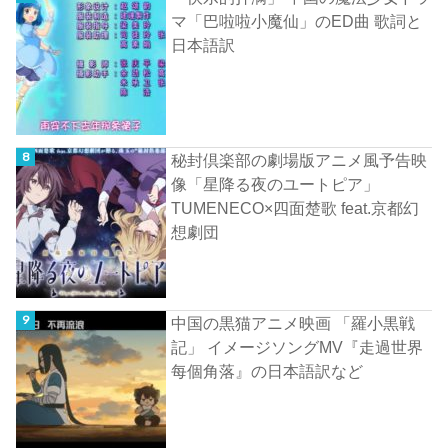
マ「巴啦啦小魔仙」のED曲 歌詞と
日本語訳
秘封倶楽部の劇場版アニメ風予告映
像「星降る夜のユートピア」
TUMENECO×四面楚歌 feat.京都幻
想劇団
中国の黒猫アニメ映画 「羅小黒戦
記」 イメージソングMV『走過世界
每個角落』の日本語訳など