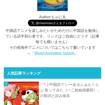
Author:ちゃに丸
中国語アニメを楽しみたいがためだけに中国語を勉強し
ている語学初心者です。リンクはご自由にどうぞ（記事
毎でも構いません）
その他海外アニメについてはこちらで書いています
→「
World Animation Splash
」
人気記事ランキング
「*: ) 中国語で いーあるふぁんくら
ぶ 歌ってみた（一二粉絲俱樂部）」
の歌詞と読み仮名