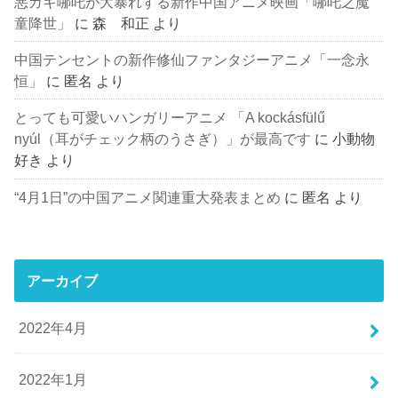
悪ガキ哪吒が大暴れする新作中国アニメ映画「哪吒之魔
童降世」
に
森 和正
より
中国テンセントの新作修仙ファンタジーアニメ「一念永
恒」
に
匿名
より
とっても可愛いハンガリーアニメ 「A kockásfülű
nyúl（耳がチェック柄のうさぎ）」が最高です
に
小動物
好き
より
“4月1日”の中国アニメ関連重大発表まとめ
に
匿名
より
アーカイブ
2022年4月
2022年1月