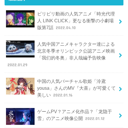
ビリビリ動画の人気アニメ「時光代理
人 LINK CLICK」更なる衝撃の小劇場
版第7話
2022.04.10
人気中国アニメキャラクター達による
北京冬季オリンピック公認アニメ映画
「我们的冬奥」非人哉編予告映像
2022.01.29
中国の人気バーチャル歌姫「泠鳶
yousa」さんのMV『大喜』が可愛くて
美しい
2022.01.16
ゲームPV？アニメ化作品？「龙隐于
雪」のアニメ映像公開
2022.01.12