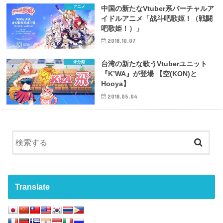
アニメ
中国の新たなVtuber系バーチャルア
イドルアニメ「战斗吧歌姬！（戦闘
吧歌姫！）」
2018.10.07
未分類
台湾の新たな歌うVtuberユニット
『K’WA』が登場 【空(KON)と
Hooya】
2018.05.04
Translate