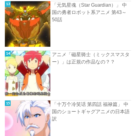
「元気星魂（Star Guardian）」 中
国の勇者ロボット系アニメ 第43～
50話
アニメ「磁星骑士（ミックスマスタ
ー）」は正規の作品なの？？
「十万个冷笑话 第四話 福禄篇」 中
国のショートギャグアニメの日本語
訳