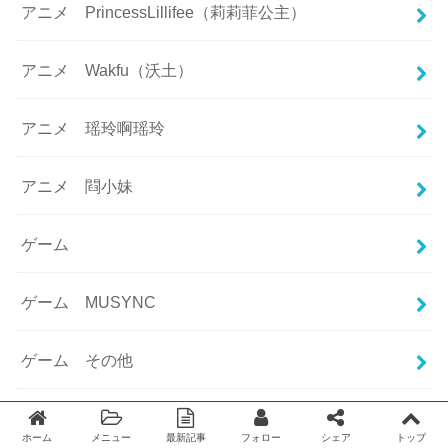
アニメ PrincessLillifee（莉莉菲公主）
アニメ Wakfu（沃土）
アニメ 瑶玲啊瑶玲
アニメ 閰小妹
ゲーム
ゲーム MUSYNC
ゲーム その他
ゲーム 崩壊学園（Guns GirlZ）
ホーム
メニュー
最新記事
フォロー
シェア
トップ
Twitter
facebook