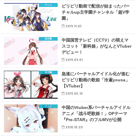
アニメ
ビリビリ動画で配信が始まったバー
チャルup主学園チャンネル「超V学
園」
2019.11.03
未分類
中国国営テレビ（CCTV）の萌えマ
スコット「新科娘」がなんとVTuber
デビュー！
2019.09.01
未分類
急速にバーチャルアイドル化が進む
ビリビリ動画の歌姫「泠鳶yousa」
【VTuber】
2019.05.12
アニメ
中国のVtuber系バーチャルアイドル
アニメ「战斗吧歌姬！」OPテーマ
『Pre-STAR』のフルMVが公開
2018.10.20