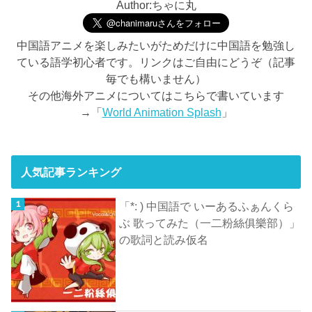
Author:ちゃに丸
中国語アニメを楽しみたいがためだけに中国語を勉強し
ている語学初心者です。リンクはご自由にどうぞ（記事
毎でも構いません）
その他海外アニメについてはこちらで書いています
→「
World Animation Splash
」
人気記事ランキング
「*: ) 中国語で いーあるふぁんくら
ぶ 歌ってみた（一二粉絲俱樂部）」
の歌詞と読み仮名