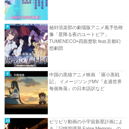
秘封倶楽部の劇場版アニメ風予告映
像「星降る夜のユートピア」
TUMENECO×四面楚歌 feat.京都幻
想劇団
中国の黒猫アニメ映画 「羅小黒戦
記」 イメージソングMV『走過世界
每個角落』の日本語訳など
ビリビリ動画の小宇宙新星計画によ
る「記憶管理局 False Memory」の