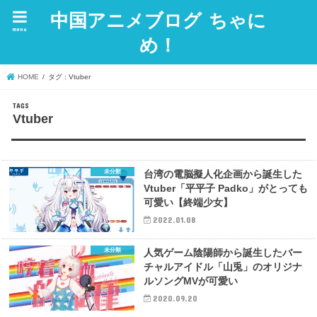
中国アニメブログ ちゃに
menu
め！
HOME
タグ : Vtuber
Vtuber
未分類
台湾の電脳擬人化企画から誕生した
Vtuber「平平子 Padko」がとっても
可愛い【終端少女】
2022.01.08
未分類
人気ゲーム陰陽師から誕生したバー
チャルアイドル「山兎」のオリジナ
ルソングMVが可愛い
2020.09.20