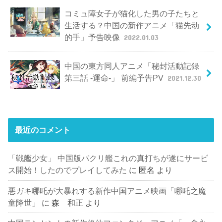
コミュ障女子が猫化した男の子たちと
生活する？中国の新作アニメ「猫先动
的手」予告映像
2022.01.03
中国の東方同人アニメ「秘封活動記録
第三話 -運命-」 前編予告PV
2021.12.30
最近のコメント
「戦艦少女」 中国版パクリ艦これの真打ちが遂にサービ
ス開始！したのでプレイしてみた
に
匿名
より
悪ガキ哪吒が大暴れする新作中国アニメ映画「哪吒之魔
童降世」
に
森 和正
より