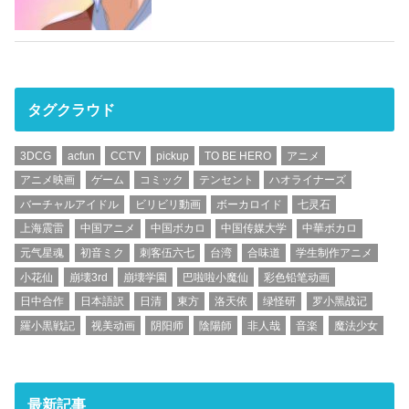
タグクラウド
3DCG
acfun
CCTV
pickup
TO BE HERO
アニメ
アニメ映画
ゲーム
コミック
テンセント
ハオライナーズ
バーチャルアイドル
ビリビリ動画
ボーカロイド
七灵石
上海震雷
中国アニメ
中国ボカロ
中国传媒大学
中華ボカロ
元气星魂
初音ミク
刺客伍六七
台湾
合味道
学生制作アニメ
小花仙
崩壊3rd
崩壊学園
巴啦啦小魔仙
彩色铅笔动画
日中合作
日本語訳
日清
東方
洛天依
绿怪研
罗小黑战记
羅小黒戦記
视美动画
阴阳师
陰陽師
非人哉
音楽
魔法少女
最新記事