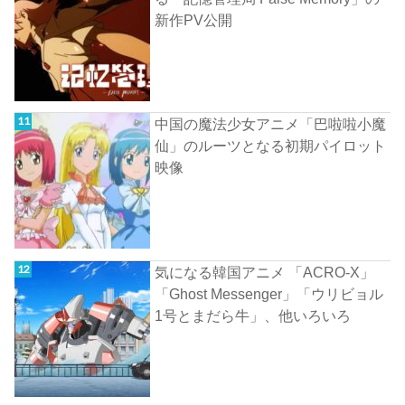
新作PV公開
中国の魔法少女アニメ「巴啦啦小魔
仙」のルーツとなる初期パイロット
映像
気になる韓国アニメ 「ACRO-X」
「Ghost Messenger」「ウリビョル
1号とまだら牛」、他いろいろ