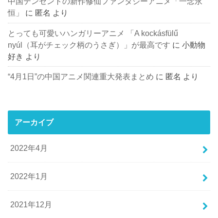
中国テンセントの新作修仙ファンタジーアニメ「一念永
恒」
に
匿名
より
とっても可愛いハンガリーアニメ 「A kockásfülű
nyúl（耳がチェック柄のうさぎ）」が最高です
に
小動物
好き
より
“4月1日”の中国アニメ関連重大発表まとめ
に
匿名
より
アーカイブ
2022年4月
2022年1月
2021年12月