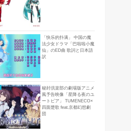
「快乐的扑满」 中国の魔
法少女ドラマ「巴啦啦小魔
仙」のED曲 歌詞と日本語
訳
秘封倶楽部の劇場版アニメ
風予告映像「星降る夜のユ
ートピア」 TUMENECO×
四面楚歌 feat.京都幻想劇
団