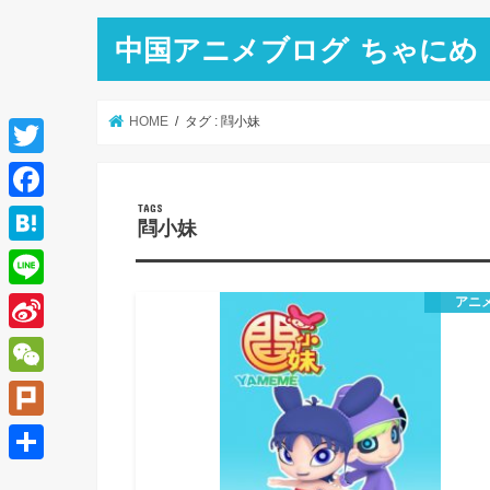
中国アニメブログ ちゃにめ
HOME
タグ : 閰小妹
T
w
F
閰小妹
i
a
H
t
c
a
L
アニ
t
e
t
i
e
S
b
e
n
r
i
o
W
n
e
n
o
e
a
P
a
k
C
l
共
W