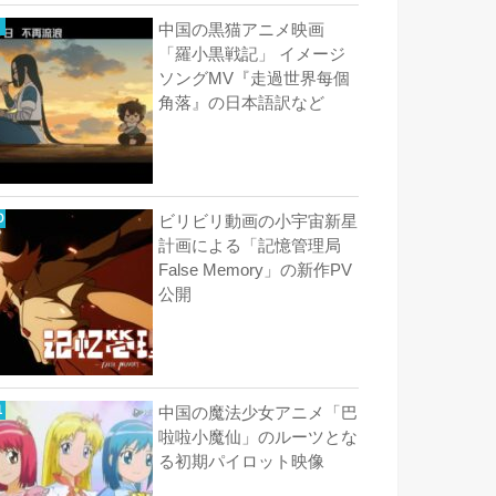
中国の黒猫アニメ映画
「羅小黒戦記」 イメージ
ソングMV『走過世界每個
角落』の日本語訳など
ビリビリ動画の小宇宙新星
計画による「記憶管理局
False Memory」の新作PV
公開
中国の魔法少女アニメ「巴
啦啦小魔仙」のルーツとな
る初期パイロット映像