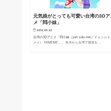
h
u
有
e
a
r
i
元気娘がとっても可愛い台湾の3Dア
t
k
メ「閰小妹」
b
2012.09.22
o
台湾の3Dアニメ「閰小妹（yán xiǎo mèi／イェンシャ
メイ） YAMEME」。 先月から台湾で放送を…