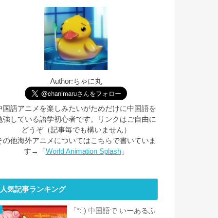
Author:ちゃに丸
中国語アニメを楽しみたいがためだけに中国語を
勉強している語学初心者です。リンクはご自由に
どうぞ（記事毎でも構いません）
その他海外アニメについてはこちらで書いていま
す→「
World Animation Splash
」
人気記事ランキング
「*: ) 中国語で いーあるふ