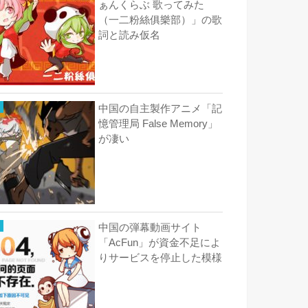
ぁんくらぶ 歌ってみた
（一二粉絲俱樂部）」の歌
詞と読み仮名
中国の自主製作アニメ「記
憶管理局 False Memory」
が凄い
中国の弾幕動画サイト
「AcFun」が資金不足によ
りサービスを停止した模様