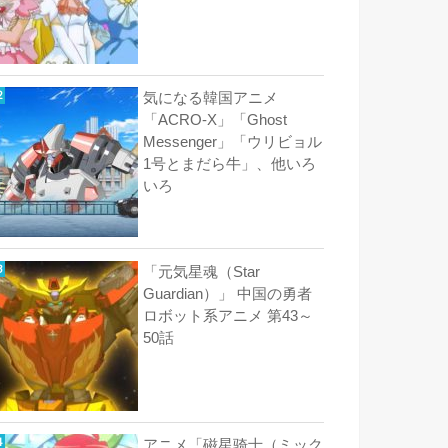
気になる韓国アニメ
「ACRO-X」「Ghost
Messenger」「ウリビョル
1号とまだら牛」、他いろ
いろ
「元気星魂（Star
Guardian）」 中国の勇者
ロボット系アニメ 第43～
50話
アニメ「磁星骑士（ミック