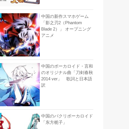
中国の新作スマホゲーム
「影之刃2（Phantom
Blade 2）」 オープニング
アニメ
中国のボーカロイド・言和
のオリジナル曲「刀剣春秋
2014 ver」 歌詞と日本語
訳
中国のパクリボーカロイド
「东方栀子」