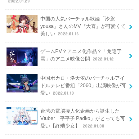
2022.01.29
中国の人気バーチャル歌姫「泠鳶
yousa」さんのMV『大喜』が可愛くて
美しい
2022.01.16
ゲームPV？アニメ化作品？「龙隐于
雪」のアニメ映像公開
2022.01.12
中国ボカロ・洛天依のバーチャルアイ
ドルテレビ番組「2060」出演映像が可
愛い
2022.01.10
台湾の電脳擬人化企画から誕生した
Vtuber「平平子 Padko」がとっても可
愛い【終端少女】
2022.01.08