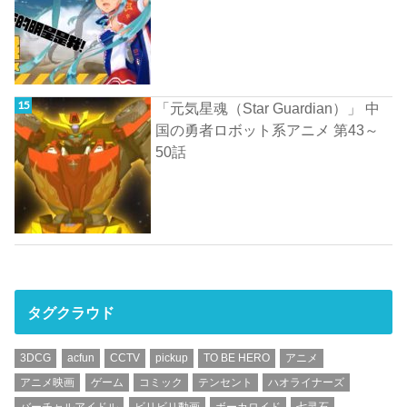
「元気星魂（Star Guardian）」 中
国の勇者ロボット系アニメ 第43～
50話
タグクラウド
3DCG
acfun
CCTV
pickup
TO BE HERO
アニメ
アニメ映画
ゲーム
コミック
テンセント
ハオライナーズ
バーチャルアイドル
ビリビリ動画
ボーカロイド
七灵石