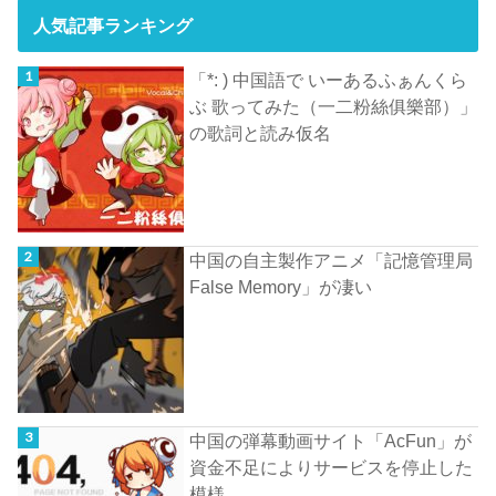
人気記事ランキング
「*: ) 中国語で いーあるふぁんくら
ぶ 歌ってみた（一二粉絲俱樂部）」
の歌詞と読み仮名
中国の自主製作アニメ「記憶管理局
False Memory」が凄い
中国の弾幕動画サイト「AcFun」が
資金不足によりサービスを停止した
模様