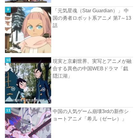
「元気星魂（Star Guardian）」 中
国の勇者ロボット系アニメ 第7～13
話
現実と京劇世界、実写とアニメが融
合する異色の中国WEBドラマ「戯
隠江湖」
中国の人気ゲーム崩壊3rdの新作シ
ョートアニメ「希儿（ゼーレ）」