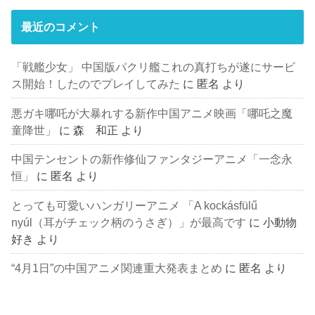
最近のコメント
「戦艦少女」 中国版パクリ艦これの真打ちが遂にサービ
ス開始！したのでプレイしてみた
に
匿名
より
悪ガキ哪吒が大暴れする新作中国アニメ映画「哪吒之魔
童降世」
に
森 和正
より
中国テンセントの新作修仙ファンタジーアニメ「一念永
恒」
に
匿名
より
とっても可愛いハンガリーアニメ 「A kockásfülű
nyúl（耳がチェック柄のうさぎ）」が最高です
に
小動物
好き
より
“4月1日”の中国アニメ関連重大発表まとめ
に
匿名
より