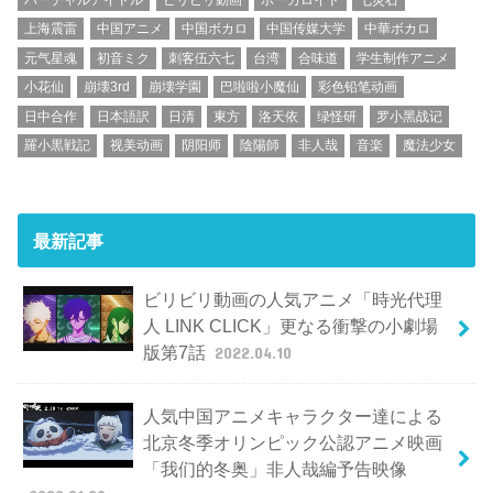
上海震雷
中国アニメ
中国ボカロ
中国传媒大学
中華ボカロ
元气星魂
初音ミク
刺客伍六七
台湾
合味道
学生制作アニメ
小花仙
崩壊3rd
崩壊学園
巴啦啦小魔仙
彩色铅笔动画
日中合作
日本語訳
日清
東方
洛天依
绿怪研
罗小黑战记
羅小黒戦記
视美动画
阴阳师
陰陽師
非人哉
音楽
魔法少女
最新記事
ビリビリ動画の人気アニメ「時光代理
人 LINK CLICK」更なる衝撃の小劇場
版第7話
2022.04.10
人気中国アニメキャラクター達による
北京冬季オリンピック公認アニメ映画
「我们的冬奥」非人哉編予告映像