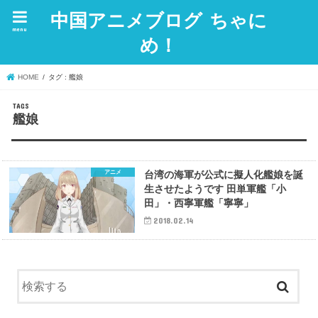
中国アニメブログ ちゃに
menu
め！
HOME
タグ : 艦娘
艦娘
アニメ
台湾の海軍が公式に擬人化艦娘を誕
生させたようです 田単軍艦「小
田」・西寧軍艦「寧寧」
2018.02.14