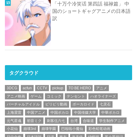
「十万个冷笑话 第四話 福禄篇」 中
国のショートギャグアニメの日本語
訳
タグクラウド
3DCG
acfun
CCTV
pickup
TO BE HERO
アニメ
アニメ映画
ゲーム
コミック
テンセント
ハオライナーズ
バーチャルアイドル
ビリビリ動画
ボーカロイド
七灵石
上海震雷
中国アニメ
中国ボカロ
中国传媒大学
中華ボカロ
元气星魂
初音ミク
刺客伍六七
台湾
合味道
学生制作アニメ
小花仙
崩壊3rd
崩壊学園
巴啦啦小魔仙
彩色铅笔动画
日中合作
日本語訳
日清
東方
洛天依
绿怪研
罗小黑战记