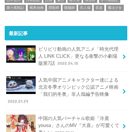
羅小黒戦記
视美动画
阴阳师
陰陽師
非人哉
音楽
魔法少女
最新記事
ビリビリ動画の人気アニメ「時光代理
人 LINK CLICK」更なる衝撃の小劇場
版第7話
2022.04.10
人気中国アニメキャラクター達による
北京冬季オリンピック公認アニメ映画
「我们的冬奥」非人哉編予告映像
2022.01.29
中国の人気バーチャル歌姫「泠鳶
yousa」さんのMV『大喜』が可愛くて