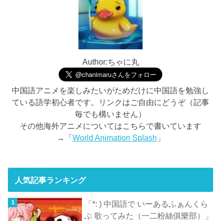
Author:ちゃに丸
中国語アニメを楽しみたいがためだけに中国語を勉強し
ている語学初心者です。リンクはご自由にどうぞ（記事
毎でも構いません）
その他海外アニメについてはこちらで書いています
→「
World Animation Splash
」
人気記事ランキング
「*: ) 中国語で いーあるふぁんくら
ぶ 歌ってみた（一二粉絲俱樂部）」