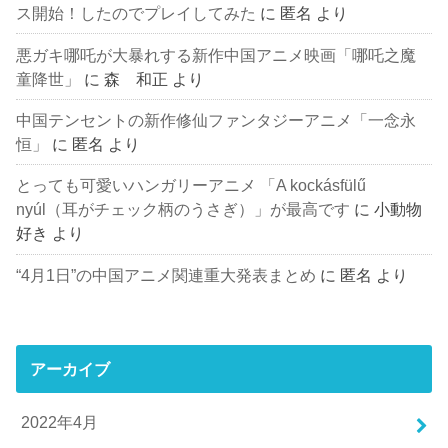
ス開始！したのでプレイしてみた
に
匿名
より
悪ガキ哪吒が大暴れする新作中国アニメ映画「哪吒之魔
童降世」
に
森 和正
より
中国テンセントの新作修仙ファンタジーアニメ「一念永
恒」
に
匿名
より
とっても可愛いハンガリーアニメ 「A kockásfülű
nyúl（耳がチェック柄のうさぎ）」が最高です
に
小動物
好き
より
“4月1日”の中国アニメ関連重大発表まとめ
に
匿名
より
アーカイブ
2022年4月