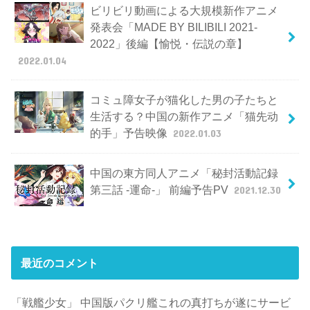
ビリビリ動画による大規模新作アニメ
発表会「MADE BY BILIBILI 2021-
2022」後編【愉悦・伝説の章】
2022.01.04
コミュ障女子が猫化した男の子たちと
生活する？中国の新作アニメ「猫先动
的手」予告映像
2022.01.03
中国の東方同人アニメ「秘封活動記録
第三話 -運命-」 前編予告PV
2021.12.30
最近のコメント
「戦艦少女」 中国版パクリ艦これの真打ちが遂にサービ