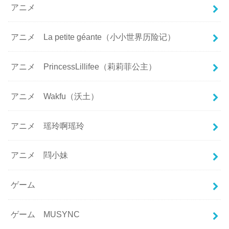
アニメ
アニメ La petite géante（小小世界历险记）
アニメ PrincessLillifee（莉莉菲公主）
アニメ Wakfu（沃土）
アニメ 瑶玲啊瑶玲
アニメ 閰小妹
ゲーム
ゲーム MUSYNC