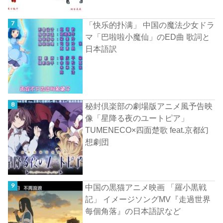
「快乐的扑满」 中国の魔法少女ドラ
マ「巴啦啦小魔仙」のED曲 歌詞と
日本語訳
秘封倶楽部の劇場版アニメ風予告映
像「星降る夜のユートピア」
TUMENECO×四面楚歌 feat.京都幻
想劇団
中国の黒猫アニメ映画 「羅小黒戦
記」 イメージソングMV『走過世界
每個角落』の日本語訳など