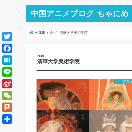
中国アニメブログ ちゃにめ
HOME
タグ : 清華大学美術学院
T
w
F
清華大学美術学院
i
a
H
t
c
a
L
アニ
t
e
t
i
e
S
b
e
n
r
i
o
W
n
e
n
o
e
a
P
a
k
C
l
共
W