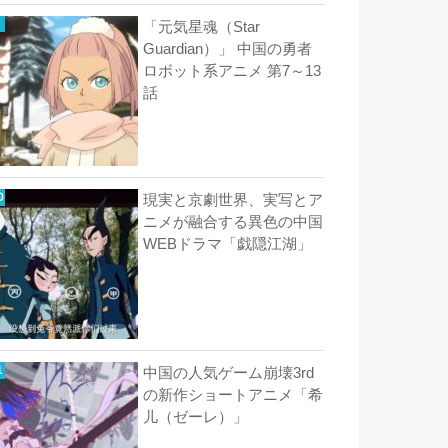
「元気星魂（Star
Guardian）」 中国の勇者
ロボット系アニメ 第7～13
話
現実と京劇世界、実写とア
ニメが融合する異色の中国
WEBドラマ「戯隠江湖」
中国の人気ゲーム崩壊3rd
の新作ショートアニメ「希
儿（ゼーレ）」