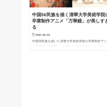
h
u
有
e
a
r
i
中国56民族を描く清華大学美術学院
t
k
卒業制作アニメ「万華鏡」が美しす
b
る
o
2021.06.26
中国56民族を描いた清華大学美術学院の卒業制作アニ
「万华镜（万華鏡）」が美しすぎる作品だったのでち
っとメモ…