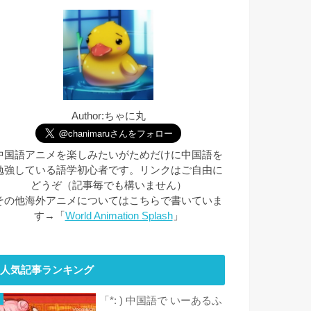
Author:ちゃに丸
中国語アニメを楽しみたいがためだけに中国語を
勉強している語学初心者です。リンクはご自由に
どうぞ（記事毎でも構いません）
その他海外アニメについてはこちらで書いていま
す→「
World Animation Splash
」
人気記事ランキング
「*: ) 中国語で いーあるふ