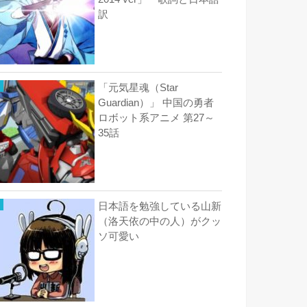
訳
「元気星魂（Star
Guardian）」 中国の勇者
ロボット系アニメ 第27～
35話
日本語を勉強している山新
（洛天依の中の人）がクッ
ソ可愛い