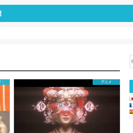
！
メ
アニメ