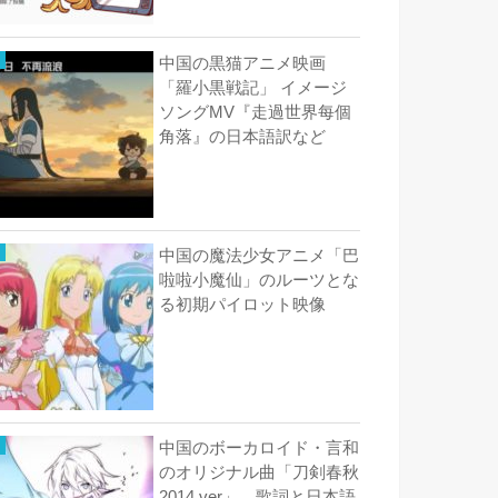
中国の黒猫アニメ映画
「羅小黒戦記」 イメージ
ソングMV『走過世界每個
角落』の日本語訳など
中国の魔法少女アニメ「巴
啦啦小魔仙」のルーツとな
る初期パイロット映像
中国のボーカロイド・言和
のオリジナル曲「刀剣春秋
2014 ver」 歌詞と日本語