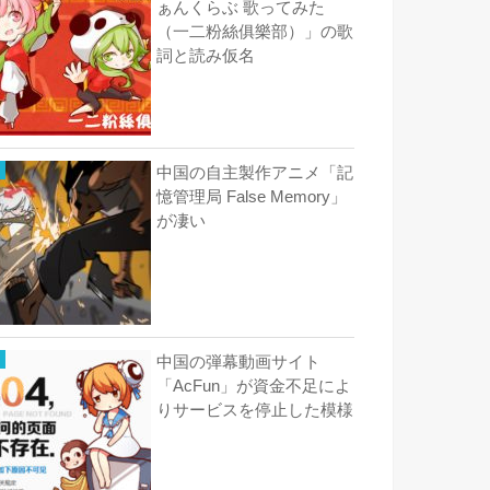
ぁんくらぶ 歌ってみた
（一二粉絲俱樂部）」の歌
詞と読み仮名
中国の自主製作アニメ「記
憶管理局 False Memory」
が凄い
中国の弾幕動画サイト
「AcFun」が資金不足によ
りサービスを停止した模様