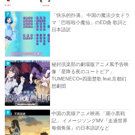
「快乐的扑满」 中国の魔法少女ドラ
マ「巴啦啦小魔仙」のED曲 歌詞と
日本語訳
秘封倶楽部の劇場版アニメ風予告映
像「星降る夜のユートピア」
TUMENECO×四面楚歌 feat.京都幻
想劇団
中国の黒猫アニメ映画 「羅小黒戦
記」 イメージソングMV『走過世界
每個角落』の日本語訳など