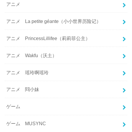
アニメ
アニメ La petite géante（小小世界历险记）
アニメ PrincessLillifee（莉莉菲公主）
アニメ Wakfu（沃土）
アニメ 瑶玲啊瑶玲
アニメ 閰小妹
ゲーム
ゲーム MUSYNC