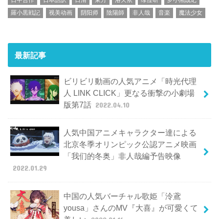
羅小黒戦記
视美动画
阴阳师
陰陽師
非人哉
音楽
魔法少女
最新記事
ビリビリ動画の人気アニメ「時光代理
人 LINK CLICK」更なる衝撃の小劇場
版第7話
2022.04.10
人気中国アニメキャラクター達による
北京冬季オリンピック公認アニメ映画
「我们的冬奥」非人哉編予告映像
2022.01.29
中国の人気バーチャル歌姫「泠鳶
yousa」さんのMV『大喜』が可愛くて