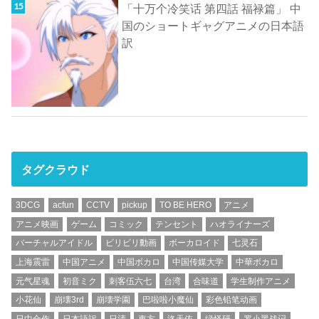
「十万个冷笑话 第四話 福禄篇」 中
国のショートギャグアニメの日本語
訳
タグクラウド
3DCG
acfun
CCTV
pickup
TO BE HERO
アニメ
アニメ映画
ゲーム
コミック
テンセント
ハオライナーズ
バーチャルアイドル
ビリビリ動画
ボーカロイド
七灵石
上海震雷
中国アニメ
中国ボカロ
中国传媒大学
中華ボカロ
元气星魂
初音ミク
刺客伍六七
台湾
合味道
学生制作アニメ
小花仙
崩壊3rd
崩壊学園
巴啦啦小魔仙
彩色铅笔动画
日中合作
日本語訳
日清
東方
洛天依
绿怪研
罗小黑战记