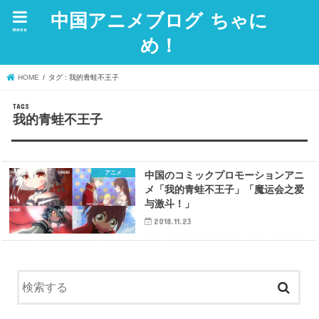
中国アニメブログ ちゃに
menu
め！
HOME
タグ : 我的青蛙不王子
我的青蛙不王子
アニメ
中国のコミックプロモーションアニ
メ「我的青蛙不王子」「魔运会之爱
与激斗！」
2018.11.23