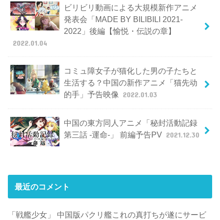
ビリビリ動画による大規模新作アニメ
発表会「MADE BY BILIBILI 2021-
2022」後編【愉悦・伝説の章】
2022.01.04
コミュ障女子が猫化した男の子たちと
生活する？中国の新作アニメ「猫先动
的手」予告映像
2022.01.03
中国の東方同人アニメ「秘封活動記録
第三話 -運命-」 前編予告PV
2021.12.30
最近のコメント
「戦艦少女」 中国版パクリ艦これの真打ちが遂にサービ