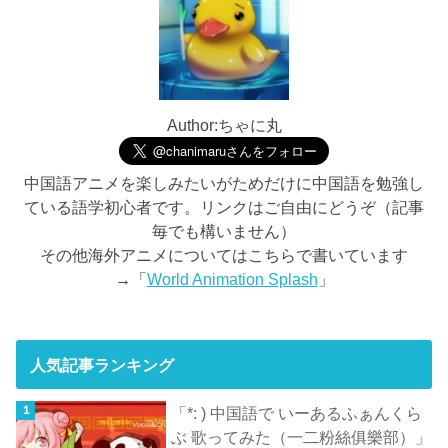
Author:ちゃに丸
中国語アニメを楽しみたいがためだけに中国語を勉強し
ている語学初心者です。リンクはご自由にどうぞ（記事
毎でも構いません）
その他海外アニメについてはこちらで書いています
→「
World Animation Splash
」
人気記事ランキング
「*: ) 中国語で いーあるふぁんくら
ぶ 歌ってみた（一二粉絲俱樂部）」