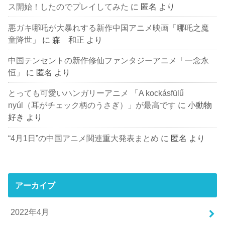
ス開始！したのでプレイしてみた
に
匿名
より
悪ガキ哪吒が大暴れする新作中国アニメ映画「哪吒之魔
童降世」
に
森 和正
より
中国テンセントの新作修仙ファンタジーアニメ「一念永
恒」
に
匿名
より
とっても可愛いハンガリーアニメ 「A kockásfülű
nyúl（耳がチェック柄のうさぎ）」が最高です
に
小動物
好き
より
“4月1日”の中国アニメ関連重大発表まとめ
に
匿名
より
アーカイブ
2022年4月