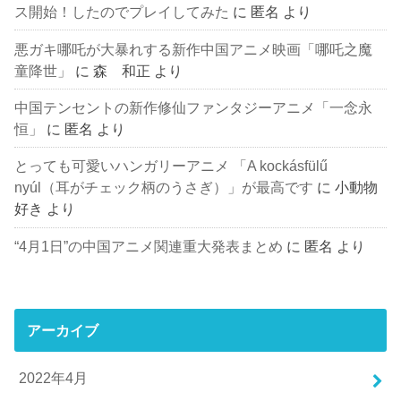
ス開始！したのでプレイしてみた
に
匿名
より
悪ガキ哪吒が大暴れする新作中国アニメ映画「哪吒之魔
童降世」
に
森 和正
より
中国テンセントの新作修仙ファンタジーアニメ「一念永
恒」
に
匿名
より
とっても可愛いハンガリーアニメ 「A kockásfülű
nyúl（耳がチェック柄のうさぎ）」が最高です
に
小動物
好き
より
“4月1日”の中国アニメ関連重大発表まとめ
に
匿名
より
アーカイブ
2022年4月