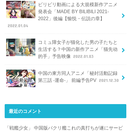
ビリビリ動画による大規模新作アニメ
発表会「MADE BY BILIBILI 2021-
2022」後編【愉悦・伝説の章】
2022.01.04
コミュ障女子が猫化した男の子たちと
生活する？中国の新作アニメ「猫先动
的手」予告映像
2022.01.03
中国の東方同人アニメ「秘封活動記録
第三話 -運命-」 前編予告PV
2021.12.30
最近のコメント
「戦艦少女」 中国版パクリ艦これの真打ちが遂にサービ