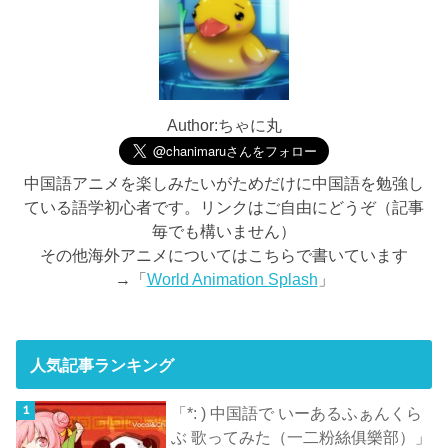
Author:ちゃに丸
中国語アニメを楽しみたいがためだけに中国語を勉強し
ている語学初心者です。リンクはご自由にどうぞ（記事
毎でも構いません）
その他海外アニメについてはこちらで書いています
→「
World Animation Splash
」
人気記事ランキング
「*: ) 中国語で いーあるふぁんくら
ぶ 歌ってみた（一二粉絲俱樂部）」