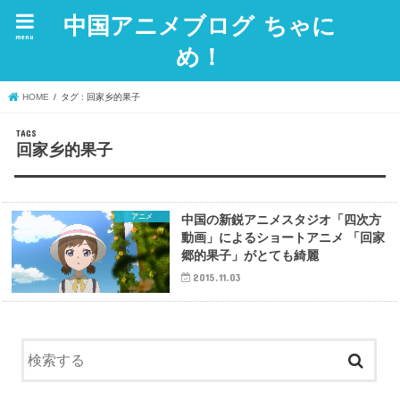
中国アニメブログ ちゃに
menu
め！
HOME
タグ : 回家乡的果子
回家乡的果子
アニメ
中国の新鋭アニメスタジオ「四次方
動画」によるショートアニメ 「回家
郷的果子」がとても綺麗
2015.11.03