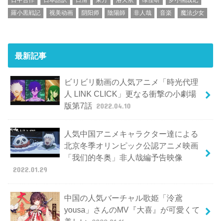
羅小黒戦記
视美动画
阴阳师
陰陽師
非人哉
音楽
魔法少女
最新記事
ビリビリ動画の人気アニメ「時光代理
人 LINK CLICK」更なる衝撃の小劇場
版第7話
2022.04.10
人気中国アニメキャラクター達による
北京冬季オリンピック公認アニメ映画
「我们的冬奥」非人哉編予告映像
2022.01.29
中国の人気バーチャル歌姫「泠鳶
yousa」さんのMV『大喜』が可愛くて