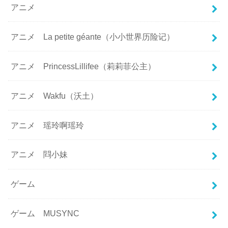
アニメ
アニメ La petite géante（小小世界历险记）
アニメ PrincessLillifee（莉莉菲公主）
アニメ Wakfu（沃土）
アニメ 瑶玲啊瑶玲
アニメ 閰小妹
ゲーム
ゲーム MUSYNC