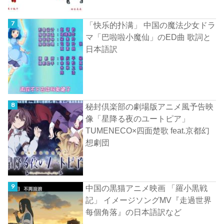
「快乐的扑满」 中国の魔法少女ドラ
マ「巴啦啦小魔仙」のED曲 歌詞と
日本語訳
秘封倶楽部の劇場版アニメ風予告映
像「星降る夜のユートピア」
TUMENECO×四面楚歌 feat.京都幻
想劇団
中国の黒猫アニメ映画 「羅小黒戦
記」 イメージソングMV『走過世界
每個角落』の日本語訳など