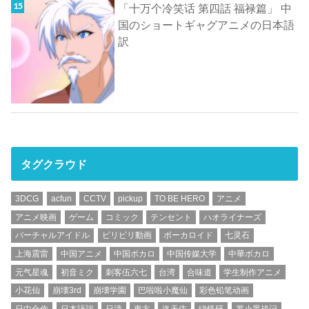
「十万个冷笑话 第四話 福禄篇」 中
国のショートギャグアニメの日本語
訳
タグクラウド
3DCG
acfun
CCTV
pickup
TO BE HERO
アニメ
アニメ映画
ゲーム
コミック
テンセント
ハオライナーズ
バーチャルアイドル
ビリビリ動画
ボーカロイド
七灵石
上海震雷
中国アニメ
中国ボカロ
中国传媒大学
中華ボカロ
元气星魂
初音ミク
刺客伍六七
台湾
合味道
学生制作アニメ
小花仙
崩壊3rd
崩壊学園
巴啦啦小魔仙
彩色铅笔动画
日中合作
日本語訳
日清
東方
洛天依
绿怪研
罗小黑战记