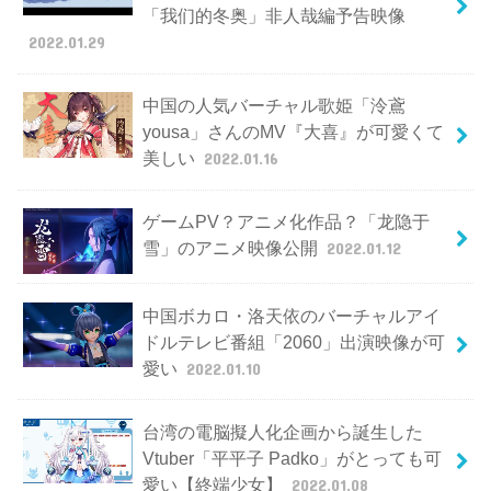
「我们的冬奥」非人哉編予告映像
2022.01.29
中国の人気バーチャル歌姫「泠鳶
yousa」さんのMV『大喜』が可愛くて
美しい
2022.01.16
ゲームPV？アニメ化作品？「龙隐于
雪」のアニメ映像公開
2022.01.12
中国ボカロ・洛天依のバーチャルアイ
ドルテレビ番組「2060」出演映像が可
愛い
2022.01.10
台湾の電脳擬人化企画から誕生した
Vtuber「平平子 Padko」がとっても可
愛い【終端少女】
2022.01.08