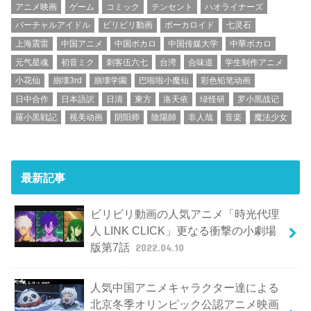
アニメ映画
ゲーム
コミック
テンセント
ハオライナーズ
バーチャルアイドル
ビリビリ動画
ボーカロイド
七灵石
上海震雷
中国アニメ
中国ボカロ
中国传媒大学
中華ボカロ
元气星魂
初音ミク
刺客伍六七
台湾
合味道
学生制作アニメ
小花仙
崩壊3rd
崩壊学園
巴啦啦小魔仙
彩色铅笔动画
日中合作
日本語訳
日清
東方
洛天依
绿怪研
罗小黑战记
羅小黒戦記
视美动画
阴阳师
陰陽師
非人哉
音楽
魔法少女
最新記事
ビリビリ動画の人気アニメ「時光代理
人 LINK CLICK」更なる衝撃の小劇場
版第7話
2022.04.10
人気中国アニメキャラクター達による
北京冬季オリンピック公認アニメ映画