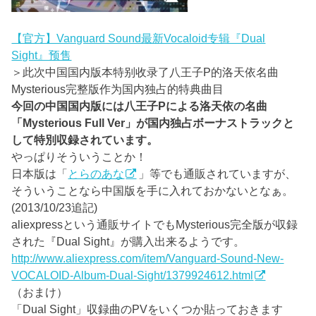
【官方】Vanguard Sound最新Vocaloid专辑『Dual
Sight』预售
＞此次中国国内版本特别收录了八王子P的洛天依名曲
Mysterious完整版作为国内独占的特典曲目
今回の中国国内版には八王子Pによる洛天依の名曲
「Mysterious Full Ver」が国内独占ボーナストラックと
して特別収録されています。
やっぱりそういうことか！
日本版は「
とらのあな
」等でも通販されていますが、
そういうことなら中国版を手に入れておかないとなぁ。
(2013/10/23追記)
aliexpressという通販サイトでもMysterious完全版が収録
された『Dual Sight』が購入出来るようです。
http://www.aliexpress.com/item/Vanguard-Sound-New-
VOCALOID-Album-Dual-Sight/1379924612.html
（おまけ）
「Dual Sight」収録曲のPVをいくつか貼っておきます