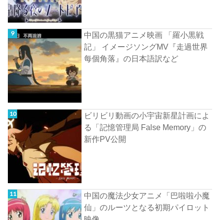
中国の黒猫アニメ映画 「羅小黒戦
記」 イメージソングMV『走過世界
每個角落』の日本語訳など
ビリビリ動画の小宇宙新星計画によ
る「記憶管理局 False Memory」の
新作PV公開
中国の魔法少女アニメ「巴啦啦小魔
仙」のルーツとなる初期パイロット
映像