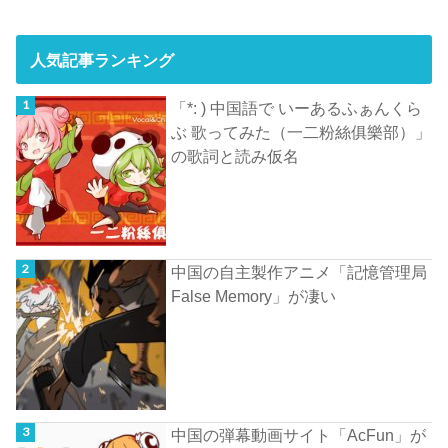
人気記事ランキング
「*: ) 中国語で いーあるふぁんくら
ぶ 歌ってみた（一二粉絲俱樂部）」
の歌詞と読み仮名
中国の自主製作アニメ「記憶管理局
False Memory」が凄い
中国の弾幕動画サイト「AcFun」が