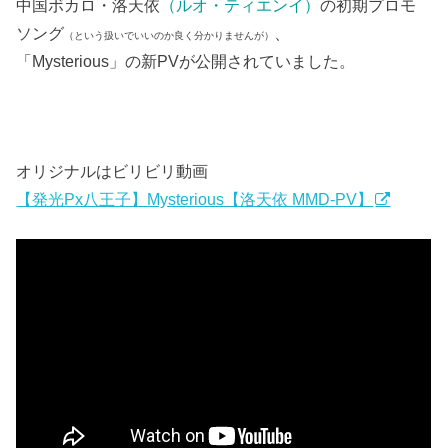
中国ボカロ・洛天依
（ルオ・ティエンイ）
の初期プロモ
ソング
、
（という扱いでいいのか良く分かりませんが）
「Mysterious」の新PVが公開されていました。
オリジナルはビリビリ動画
【発光Px八王子】Mysterious【洛天依 MMD-PV】