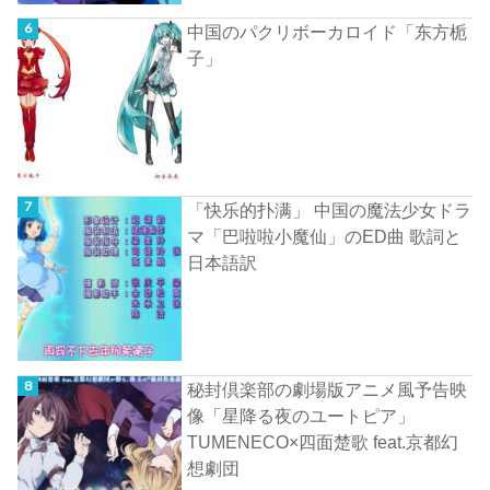
中国のパクリボーカロイド「东方栀
子」
「快乐的扑满」 中国の魔法少女ドラ
マ「巴啦啦小魔仙」のED曲 歌詞と
日本語訳
秘封倶楽部の劇場版アニメ風予告映
像「星降る夜のユートピア」
TUMENECO×四面楚歌 feat.京都幻
想劇団