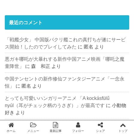
最近のコメント
「戦艦少女」 中国版パクリ艦これの真打ちが遂にサービ
ス開始！したのでプレイしてみた
に
匿名
より
悪ガキ哪吒が大暴れする新作中国アニメ映画「哪吒之魔
童降世」
に
森 和正
より
中国テンセントの新作修仙ファンタジーアニメ「一念永
恒」
に
匿名
より
とっても可愛いハンガリーアニメ 「A kockásfülű
nyúl（耳がチェック柄のうさぎ）」が最高です
に
小動物
好き
より
“4月1日”の中国アニメ関連重大発表まとめ
に
匿名
より
ホーム
メニュー
最新記事
フォロー
シェア
トップ
Twitter
facebook