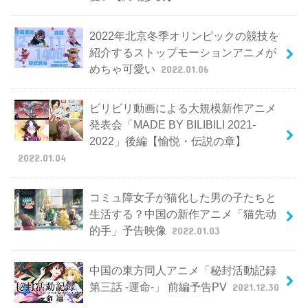
2022年北京冬季オリンピックの競技を
紹介するストップモーションアニメが
めちゃ可愛い
2022.01.06
ビリビリ動画による大規模新作アニメ
発表会「MADE BY BILIBILI 2021-
2022」後編【愉悦・伝説の章】
2022.01.04
コミュ障女子が猫化した男の子たちと
生活する？中国の新作アニメ「猫先动
的手」予告映像
2022.01.03
中国の東方同人アニメ「秘封活動記録
第三話 -運命-」 前編予告PV
2021.12.30