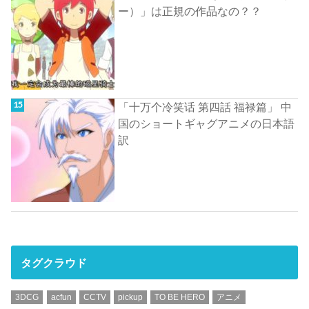
ー）」は正規の作品なの？？
「十万个冷笑话 第四話 福禄篇」 中
国のショートギャグアニメの日本語
訳
タグクラウド
3DCG
acfun
CCTV
pickup
TO BE HERO
アニメ