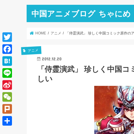
中国アニメブログ ちゃにめ
HOME
アニメ
「侍霊演武」 珍しく中国コミック原作の
T
アニメ
w
F
2012.12.20
i
「侍霊演武」 珍しく中国コ
a
H
t
しい
c
a
L
t
e
t
i
e
S
b
e
n
r
i
o
W
n
e
n
o
e
a
P
a
k
C
l
共
W