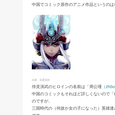
中国でコミック原作のアニメ作品というのは
出典：百度百科
侍灵演武のヒロインの名前は「周公瑾
（zhō
中国のコミックもそれほど詳しくないので「
のですが、
三国時代の（何故か女の子になった）英雄達