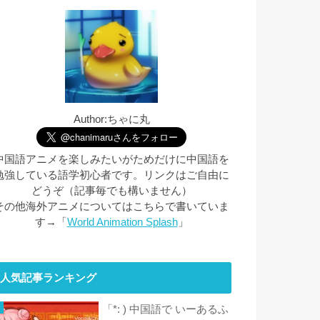
Author:ちゃに丸
中国語アニメを楽しみたいがためだけに中国語を
勉強している語学初心者です。リンクはご自由に
どうぞ（記事毎でも構いません）
その他海外アニメについてはこちらで書いていま
す→「
World Animation Splash
」
人気記事ランキング
「*: ) 中国語で いーあるふ