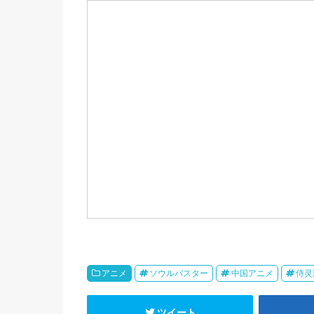
i
c
t
n
n
t
e
e
e
a
t
b
n
e
o
a
e
r
o
i
k
b
o
アニメ
ソウルバスター
中国アニメ
侍灵
ツイート