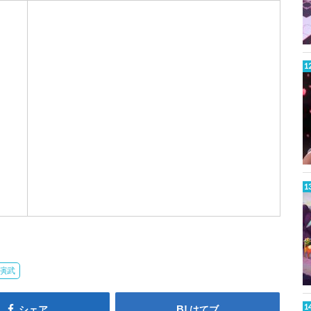
C
u
h
r
W
a
k
t
演武
シェア
はてブ