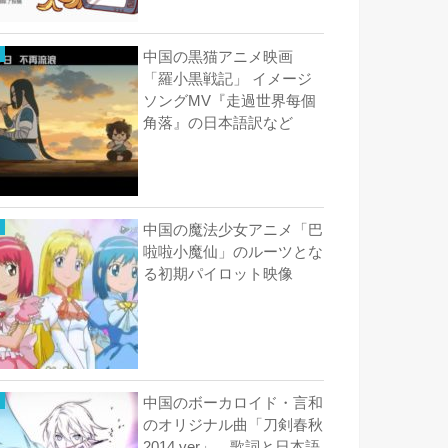
中国の黒猫アニメ映画
「羅小黒戦記」 イメージ
ソングMV『走過世界每個
角落』の日本語訳など
中国の魔法少女アニメ「巴
啦啦小魔仙」のルーツとな
る初期パイロット映像
中国のボーカロイド・言和
のオリジナル曲「刀剣春秋
2014 ver」 歌詞と日本語