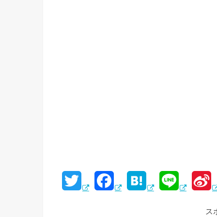
T
F
H
L
S
w
a
a
i
i
ス