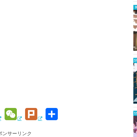
W
P
共
e
l
有
ポンサーリンク