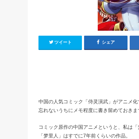
h
u
有
e
a
r
i
t
k
b
o
ツイート
シェア
中国の人気コミック「侍灵演武」がアニメ化
忘れないうちにメモ程度に書き留めておきま
コミック原作の中国アニメというと、私は「
「梦里人」はすでに7年前くらいの作品。