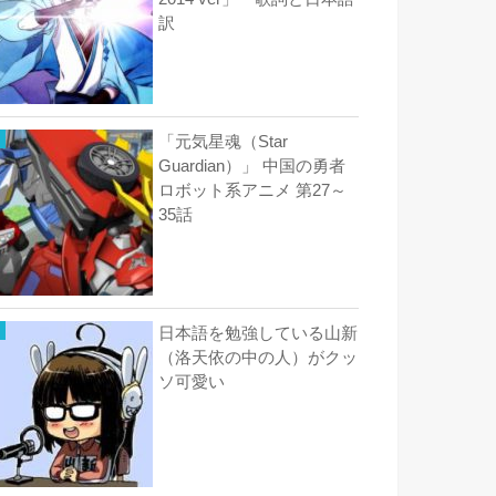
訳
「元気星魂（Star
Guardian）」 中国の勇者
ロボット系アニメ 第27～
35話
日本語を勉強している山新
（洛天依の中の人）がクッ
ソ可愛い