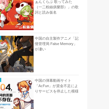
ぁんくらぶ 歌ってみた
（一二粉絲俱樂部）」の歌
詞と読み仮名
中国の自主製作アニメ「記
憶管理局 False Memory」
が凄い
中国の弾幕動画サイト
「AcFun」が資金不足によ
りサービスを停止した模様