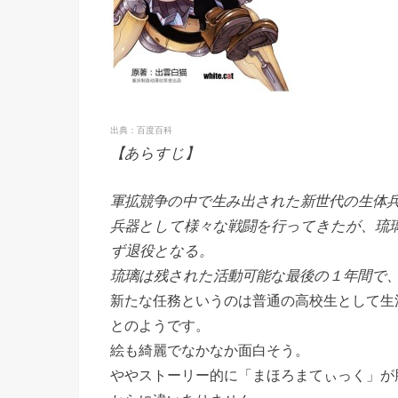
出典：百度百科
【あらすじ】
軍拡競争の中で生み出された新世代の生体兵
兵器として様々な戦闘を行ってきたが、琉
ず退役となる。
琉璃は残された活動可能な最後の１年間で
新たな任務というのは普通の高校生として生
とのようです。
絵も綺麗でなかなか面白そう。
ややストーリー的に「まほろまてぃっく」が