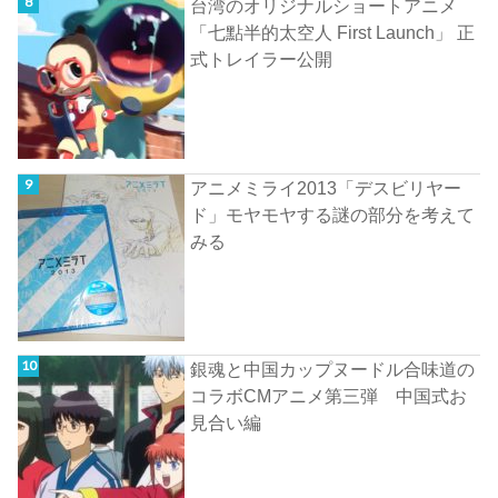
台湾のオリジナルショートアニメ
「七點半的太空人 First Launch」 正
式トレイラー公開
アニメミライ2013「デスビリヤー
ド」モヤモヤする謎の部分を考えて
みる
銀魂と中国カップヌードル合味道の
コラボCMアニメ第三弾 中国式お
見合い編