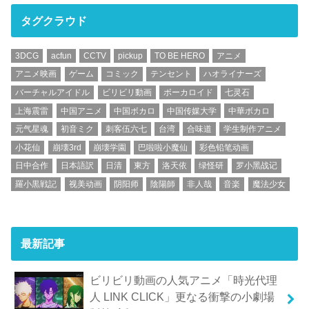
タグクラウド
3DCG
acfun
CCTV
pickup
TO BE HERO
アニメ
アニメ映画
ゲーム
コミック
テンセント
ハオライナーズ
バーチャルアイドル
ビリビリ動画
ボーカロイド
七灵石
上海震雷
中国アニメ
中国ボカロ
中国传媒大学
中華ボカロ
元气星魂
初音ミク
刺客伍六七
台湾
合味道
学生制作アニメ
小花仙
崩壊3rd
崩壊学園
巴啦啦小魔仙
彩色铅笔动画
日中合作
日本語訳
日清
東方
洛天依
绿怪研
罗小黑战记
羅小黒戦記
视美动画
阴阳师
陰陽師
非人哉
音楽
魔法少女
最新記事
ビリビリ動画の人気アニメ「時光代理
人 LINK CLICK」更なる衝撃の小劇場