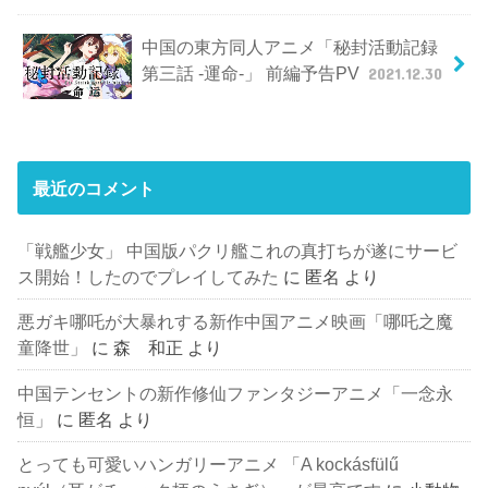
中国の東方同人アニメ「秘封活動記録
第三話 -運命-」 前編予告PV
2021.12.30
最近のコメント
「戦艦少女」 中国版パクリ艦これの真打ちが遂にサービ
ス開始！したのでプレイしてみた
に
匿名
より
悪ガキ哪吒が大暴れする新作中国アニメ映画「哪吒之魔
童降世」
に
森 和正
より
中国テンセントの新作修仙ファンタジーアニメ「一念永
恒」
に
匿名
より
とっても可愛いハンガリーアニメ 「A kockásfülű