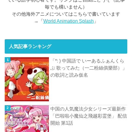
毎でも構いません）
その他海外アニメについてはこちらで書いています
→「
World Animation Splash
」
人気記事ランキング
「*: ) 中国語で いーあるふぁんくら
ぶ 歌ってみた（一二粉絲俱樂部）」
の歌詞と読み仮名
中国の人気魔法少女シリーズ最新作
「巴啦啦小魔仙之飛越彩霊堡」 配信
開始 第1話