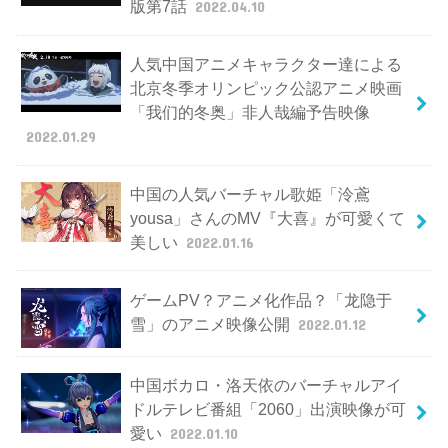
版第7話
2022.04.10
人気中国アニメキャラクター達による
北京冬季オリンピック公認アニメ映画
「我们的冬奥」非人哉編予告映像
2022.01.29
中国の人気バーチャル歌姫「泠鳶
yousa」さんのMV『大喜』が可愛くて
美しい
2022.01.16
ゲームPV？アニメ化作品？「龙隐于
雪」のアニメ映像公開
2022.01.12
中国ボカロ・洛天依のバーチャルアイ
ドルテレビ番組「2060」出演映像が可
愛い
2022.01.10