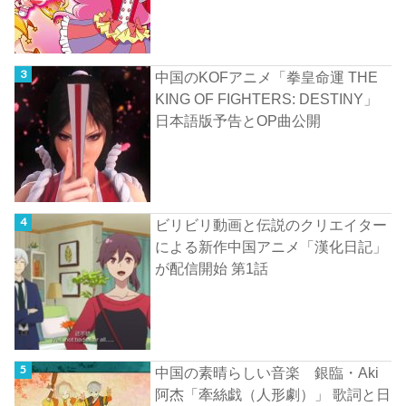
中国のKOFアニメ「拳皇命運 THE
KING OF FIGHTERS: DESTINY」
日本語版予告とOP曲公開
ビリビリ動画と伝説のクリエイター
による新作中国アニメ「漢化日記」
が配信開始 第1話
中国の素晴らしい音楽 銀臨・Aki
阿杰「牽絲戯（人形劇）」 歌詞と日