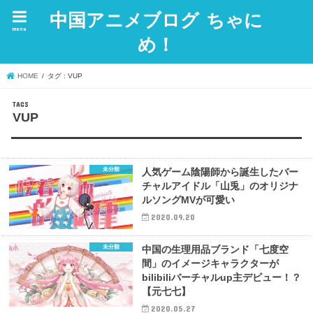
中国アニメブログ ちゃに
menu
め！
HOME
タグ : VUP
VUP
未分類
人気ゲーム陰陽師から誕生したバー
チャルアイドル「山兎」のオリジナ
ルソングMVが可愛い
2020.09.20
未分類
中国の生理用品ブランド「七度空
間」のイメージキャラクターが
bilibiliバーチャルup主デビュー！？
【元七七】
2020.05.27